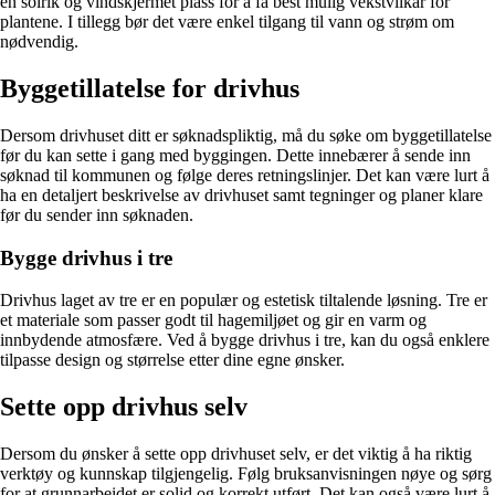
en solrik og vindskjermet plass for å få best mulig vekstvilkår for
plantene. I tillegg bør det være enkel tilgang til vann og strøm om
nødvendig.
Byggetillatelse for drivhus
Dersom drivhuset ditt er søknadspliktig, må du søke om byggetillatelse
før du kan sette i gang med byggingen. Dette innebærer å sende inn
søknad til kommunen og følge deres retningslinjer. Det kan være lurt å
ha en detaljert beskrivelse av drivhuset samt tegninger og planer klare
før du sender inn søknaden.
Bygge drivhus i tre
Drivhus laget av tre er en populær og estetisk tiltalende løsning. Tre er
et materiale som passer godt til hagemiljøet og gir en varm og
innbydende atmosfære. Ved å bygge drivhus i tre, kan du også enklere
tilpasse design og størrelse etter dine egne ønsker.
Sette opp drivhus selv
Dersom du ønsker å sette opp drivhuset selv, er det viktig å ha riktig
verktøy og kunnskap tilgjengelig. Følg bruksanvisningen nøye og sørg
for at grunnarbeidet er solid og korrekt utført. Det kan også være lurt å