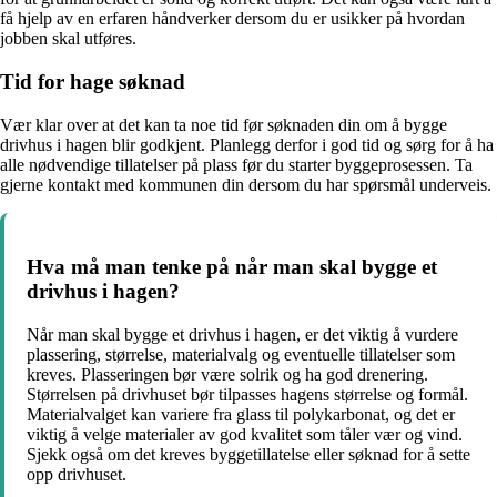
få hjelp av en erfaren håndverker dersom du er usikker på hvordan
jobben skal utføres.
Tid for hage søknad
Vær klar over at det kan ta noe tid før søknaden din om å bygge
drivhus i hagen blir godkjent. Planlegg derfor i god tid og sørg for å ha
alle nødvendige tillatelser på plass før du starter byggeprosessen. Ta
gjerne kontakt med kommunen din dersom du har spørsmål underveis.
Hva må man tenke på når man skal bygge et
drivhus i hagen?
Når man skal bygge et drivhus i hagen, er det viktig å vurdere
plassering, størrelse, materialvalg og eventuelle tillatelser som
kreves. Plasseringen bør være solrik og ha god drenering.
Størrelsen på drivhuset bør tilpasses hagens størrelse og formål.
Materialvalget kan variere fra glass til polykarbonat, og det er
viktig å velge materialer av god kvalitet som tåler vær og vind.
Sjekk også om det kreves byggetillatelse eller søknad for å sette
opp drivhuset.