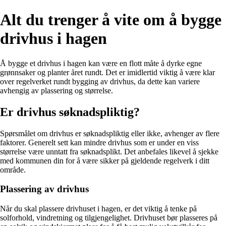
Alt du trenger å vite om å bygge
drivhus i hagen
Å bygge et drivhus i hagen kan være en flott måte å dyrke egne
grønnsaker og planter året rundt. Det er imidlertid viktig å være klar
over regelverket rundt bygging av drivhus, da dette kan variere
avhengig av plassering og størrelse.
Er drivhus søknadspliktig?
Spørsmålet om drivhus er søknadspliktig eller ikke, avhenger av flere
faktorer. Generelt sett kan mindre drivhus som er under en viss
størrelse være unntatt fra søknadsplikt. Det anbefales likevel å sjekke
med kommunen din for å være sikker på gjeldende regelverk i ditt
område.
Plassering av drivhus
Når du skal plassere drivhuset i hagen, er det viktig å tenke på
solforhold, vindretning og tilgjengelighet. Drivhuset bør plasseres på