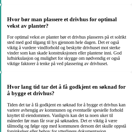
Hvor bør man plassere et drivhus for optimal
vekst av planter?
For optimal vekst av planter bør et drivhus plasseres på et solrikt
sted med god tilgang til lys gjennom hele dagen. Det er også
viktig å vurdere vindforhold og beskytte drivhuset mot sterke
vinder som kan skade konstruksjonen eller plantene inni. God
luftsirkulasjon og mulighet for skygge om nødvendig er også
viktige faktorer å tenke på ved plassering av drivhuset.
Hvor lang tid tar det å få godkjent en søknad for
å bygge et drivhus?
Tiden det tar å få godkjent en søknad for å bygge et drivhus kan
variere avhengig av kommunen og eventuelle spesielle forhold
knyttet til eiendommen. Vanligvis kan det ta noen uker til
måneder før man får svar på søknaden. Det er viktig å være
tålmodig og følge opp med kommunen dersom det skulle oppstå
forsinkelser eller behov for ytterligere dokumentasjon.