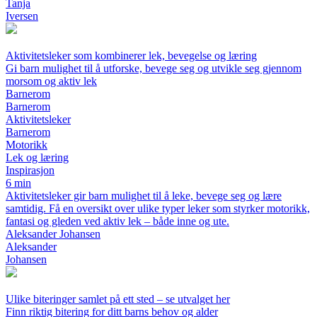
Tanja
Iversen
Aktivitetsleker som kombinerer lek, bevegelse og læring
Gi barn mulighet til å utforske, bevege seg og utvikle seg gjennom
morsom og aktiv lek
Barnerom
Barnerom
Aktivitetsleker
Barnerom
Motorikk
Lek og læring
Inspirasjon
6 min
Aktivitetsleker gir barn mulighet til å leke, bevege seg og lære
samtidig. Få en oversikt over ulike typer leker som styrker motorikk,
fantasi og gleden ved aktiv lek – både inne og ute.
Aleksander Johansen
Aleksander
Johansen
Ulike biteringer samlet på ett sted – se utvalget her
Finn riktig bitering for ditt barns behov og alder