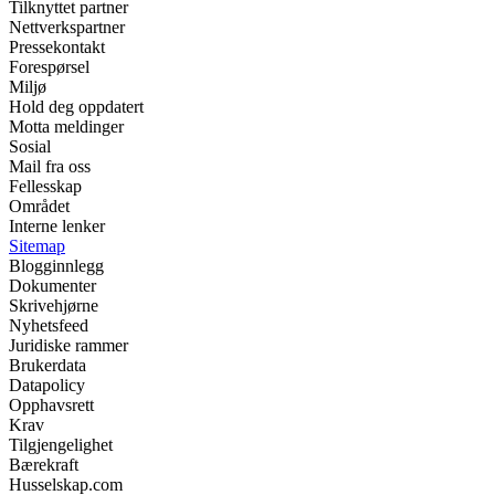
Tilknyttet partner
Nettverkspartner
Pressekontakt
Forespørsel
Miljø
Hold deg oppdatert
Motta meldinger
Sosial
Mail fra oss
Fellesskap
Området
Interne lenker
Sitemap
Blogginnlegg
Dokumenter
Skrivehjørne
Nyhetsfeed
Juridiske rammer
Brukerdata
Datapolicy
Opphavsrett
Krav
Tilgjengelighet
Bærekraft
Husselskap.com