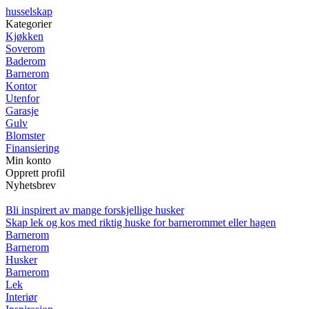
husselskap
Kategorier
Kjøkken
Soverom
Baderom
Barnerom
Kontor
Utenfor
Garasje
Gulv
Blomster
Finansiering
Min konto
Opprett profil
Nyhetsbrev
Bli inspirert av mange forskjellige husker
Skap lek og kos med riktig huske for barnerommet eller hagen
Barnerom
Barnerom
Husker
Barnerom
Lek
Interiør