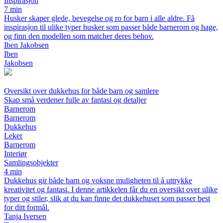
Inspirasjon
7 min
Husker skaper glede, bevegelse og ro for barn i alle aldre. Få
inspirasjon til ulike typer husker som passer både barnerom og hage,
og finn den modellen som matcher deres behov.
Iben Jakobsen
Iben
Jakobsen
Oversikt over dukkehus for både barn og samlere
Skap små verdener fulle av fantasi og detaljer
Barnerom
Barnerom
Dukkehus
Leker
Barnerom
Interiør
Samlingsobjekter
4 min
Dukkehus gir både barn og voksne muligheten til å uttrykke
kreativitet og fantasi. I denne artikkelen får du en oversikt over ulike
typer og stiler, slik at du kan finne det dukkehuset som passer best
for ditt formål.
Tanja Iversen