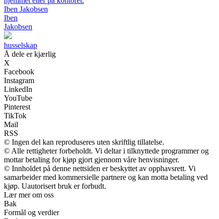
hjemmet eller på kontoret.
Iben Jakobsen
Iben
Jakobsen
husselskap
Å dele er kjærlig
X
Facebook
Instagram
LinkedIn
YouTube
Pinterest
TikTok
Mail
RSS
© Ingen del kan reproduseres uten skriftlig tillatelse.
© Alle rettigheter forbeholdt. Vi deltar i tilknyttede programmer og
mottar betaling for kjøp gjort gjennom våre henvisninger.
© Innholdet på denne nettsiden er beskyttet av opphavsrett. Vi
samarbeider med kommersielle partnere og kan motta betaling ved
kjøp. Uautorisert bruk er forbudt.
Lær mer om oss
Bak
Formål og verdier