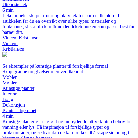
Utendørs lek
6 min
Leketunneler skaper moro og aktiv lek for barn i alle aldre. I
artikkelen får du en oversikt over ulike typer, materialer og
funksjoner, slik at du kan finne den leketunnelen som passer best for
barnet ditt.
Vincent Kristiansen
Vincent
Kristiansen
Se eksempler på kunstige planter til forskjellige formål
Skap grønne omgivelser uten vedlikehold
Møbler
Møbler
Kunstige planter
Interiør
Bolig
Dekorasjon
Planter i hjemmet
4 min
Kunstige planter gir et grønt og innbydende uttrykk uten behov for
vanning eller lys. Få inspirasjon til forskjellige typer og
bruksområder, og se hvordan de kan brukes til å skape stemning i