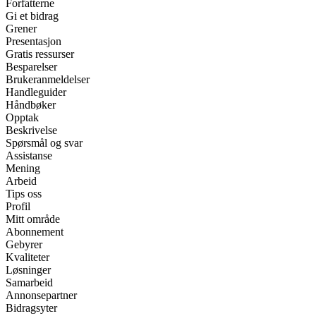
Forfatterne
Gi et bidrag
Grener
Presentasjon
Gratis ressurser
Besparelser
Brukeranmeldelser
Handleguider
Håndbøker
Opptak
Beskrivelse
Spørsmål og svar
Assistanse
Mening
Arbeid
Tips oss
Profil
Mitt område
Abonnement
Gebyrer
Kvaliteter
Løsninger
Samarbeid
Annonsepartner
Bidragsyter