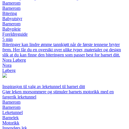
Barnerom
Barnerom
Bitering
Babyutstyr
Barnerom
Babypleie
Foreldreguide
5 min
Biteringer kan lindre ømme tannkjøtt når de første tennene bryter
frem. Her får du en oversikt over ulike typer, materialer og design
slik at du kan finne den biteringen som passer best for barnet ditt.
Nora Løberg
Nora
Løberg
Inspirasjon til valg av leketunnel til barnet ditt
Gjør leken morsommere og stimuler barnets motorikk med en
fargerik leketunnel
Barnerom
Barnerom
Leketunnel
Barnelek
Motorikk
Innendørs lek