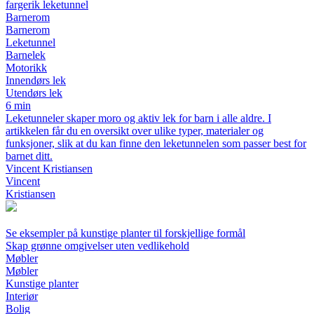
fargerik leketunnel
Barnerom
Barnerom
Leketunnel
Barnelek
Motorikk
Innendørs lek
Utendørs lek
6 min
Leketunneler skaper moro og aktiv lek for barn i alle aldre. I
artikkelen får du en oversikt over ulike typer, materialer og
funksjoner, slik at du kan finne den leketunnelen som passer best for
barnet ditt.
Vincent Kristiansen
Vincent
Kristiansen
Se eksempler på kunstige planter til forskjellige formål
Skap grønne omgivelser uten vedlikehold
Møbler
Møbler
Kunstige planter
Interiør
Bolig