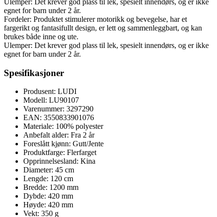
Ulemper: Det krever god plass til lek, spesielt innendørs, og er ikke
egnet for barn under 2 år.
Fordeler: Produktet stimulerer motorikk og bevegelse, har et
fargerikt og fantasifullt design, er lett og sammenleggbart, og kan
brukes både inne og ute.
Ulemper: Det krever god plass til lek, spesielt innendørs, og er ikke
egnet for barn under 2 år.
Spesifikasjoner
Produsent: LUDI
Modell: LU90107
Varenummer: 3297290
EAN: 3550833901076
Materiale: 100% polyester
Anbefalt alder: Fra 2 år
Foreslått kjønn: Gutt/Jente
Produktfarge: Flerfarget
Opprinnelsesland: Kina
Diameter: 45 cm
Lengde: 120 cm
Bredde: 1200 mm
Dybde: 420 mm
Høyde: 420 mm
Vekt: 350 g