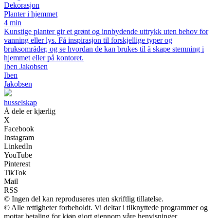
Dekorasjon
Planter i hjemmet
4 min
Kunstige planter gir et grønt og innbydende uttrykk uten behov for
vanning eller lys. Få inspirasjon til forskjellige typer og
bruksområder, og se hvordan de kan brukes til å skape stemning i
hjemmet eller på kontoret.
Iben Jakobsen
Iben
Jakobsen
husselskap
Å dele er kjærlig
X
Facebook
Instagram
LinkedIn
YouTube
Pinterest
TikTok
Mail
RSS
© Ingen del kan reproduseres uten skriftlig tillatelse.
© Alle rettigheter forbeholdt. Vi deltar i tilknyttede programmer og
mottar betaling for kjøp gjort gjennom våre henvisninger.