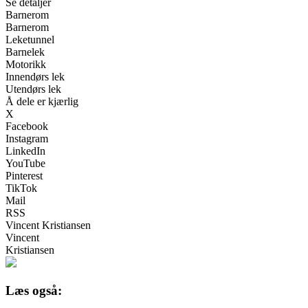
Se detaljer
Barnerom
Barnerom
Leketunnel
Barnelek
Motorikk
Innendørs lek
Utendørs lek
Å dele er kjærlig
X
Facebook
Instagram
LinkedIn
YouTube
Pinterest
TikTok
Mail
RSS
Vincent Kristiansen
Vincent
Kristiansen
Læs også: