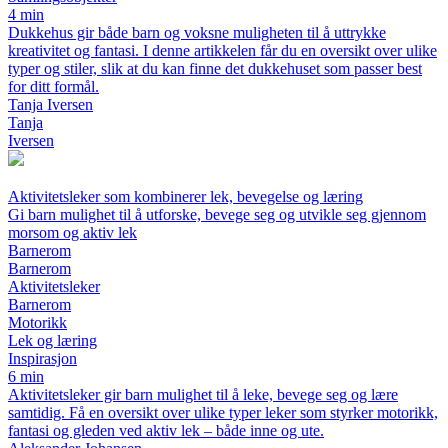
4 min
Dukkehus gir både barn og voksne muligheten til å uttrykke
kreativitet og fantasi. I denne artikkelen får du en oversikt over ulike
typer og stiler, slik at du kan finne det dukkehuset som passer best
for ditt formål.
Tanja Iversen
Tanja
Iversen
Aktivitetsleker som kombinerer lek, bevegelse og læring
Gi barn mulighet til å utforske, bevege seg og utvikle seg gjennom
morsom og aktiv lek
Barnerom
Barnerom
Aktivitetsleker
Barnerom
Motorikk
Lek og læring
Inspirasjon
6 min
Aktivitetsleker gir barn mulighet til å leke, bevege seg og lære
samtidig. Få en oversikt over ulike typer leker som styrker motorikk,
fantasi og gleden ved aktiv lek – både inne og ute.