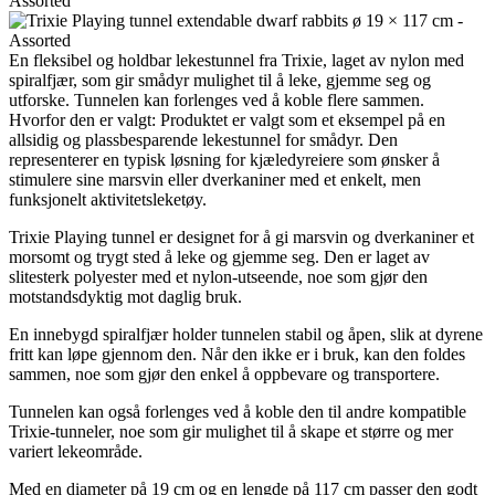
Assorted
En fleksibel og holdbar lekestunnel fra Trixie, laget av nylon med
spiralfjær, som gir smådyr mulighet til å leke, gjemme seg og
utforske. Tunnelen kan forlenges ved å koble flere sammen.
Hvorfor den er valgt: Produktet er valgt som et eksempel på en
allsidig og plassbesparende lekestunnel for smådyr. Den
representerer en typisk løsning for kjæledyreiere som ønsker å
stimulere sine marsvin eller dverkaniner med et enkelt, men
funksjonelt aktivitetsleketøy.
Trixie Playing tunnel er designet for å gi marsvin og dverkaniner et
morsomt og trygt sted å leke og gjemme seg. Den er laget av
slitesterk polyester med et nylon-utseende, noe som gjør den
motstandsdyktig mot daglig bruk.
En innebygd spiralfjær holder tunnelen stabil og åpen, slik at dyrene
fritt kan løpe gjennom den. Når den ikke er i bruk, kan den foldes
sammen, noe som gjør den enkel å oppbevare og transportere.
Tunnelen kan også forlenges ved å koble den til andre kompatible
Trixie-tunneler, noe som gir mulighet til å skape et større og mer
variert lekeområde.
Med en diameter på 19 cm og en lengde på 117 cm passer den godt