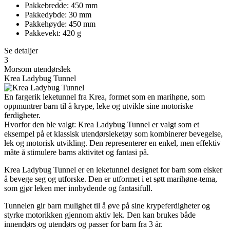
Pakkebredde: 450 mm
Pakkedybde: 30 mm
Pakkehøyde: 450 mm
Pakkevekt: 420 g
Se detaljer
3
Morsom utendørslek
Krea Ladybug Tunnel
En fargerik leketunnel fra Krea, formet som en marihøne, som
oppmuntrer barn til å krype, leke og utvikle sine motoriske
ferdigheter.
Hvorfor den ble valgt: Krea Ladybug Tunnel er valgt som et
eksempel på et klassisk utendørsleketøy som kombinerer bevegelse,
lek og motorisk utvikling. Den representerer en enkel, men effektiv
måte å stimulere barns aktivitet og fantasi på.
Krea Ladybug Tunnel er en leketunnel designet for barn som elsker
å bevege seg og utforske. Den er utformet i et søtt marihøne-tema,
som gjør leken mer innbydende og fantasifull.
Tunnelen gir barn mulighet til å øve på sine krypeferdigheter og
styrke motorikken gjennom aktiv lek. Den kan brukes både
innendørs og utendørs og passer for barn fra 3 år.