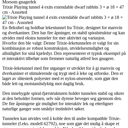
Morsom gnagerlek
Trixie Playing tunnel 4 exits extendable dwarf rabbits 3 × ø 18 × 47
cm - Assorted
En fleksibel og holdbar lekestunnel fra Trixie, designet for marsvin
og dverkaniner. Den har fire åpninger, en stabil spiralstruktur og kan
utvides med ekstra tunneler for mer aktivitet og variasjon.
Hvorfor den ble valgt: Denne Trixie-leketunnelen er valgt for sin
kombinasjon av robust konstruksjon, utvidelsesmulighet og
allsidighet for små kjæledyr. Den representerer et typisk eksempel på
et interaktivt tilbehør som fremmer naturlig atferd hos gnagere.
Trixie-leketunnel med fire utganger er utviklet for å gi marsvin og
dverkaniner et stimulerende og trygt sted å leke og utforske. Den er
laget av slitesterk polyester med et nylon-utseende, som gjør den
både lett og motstandsdyktig mot daglig bruk.
Den innebygde spiral-fjærstrukturen holder tunnelen stabil og sikrer
at den beholder formen, selv når dyrene beveger seg gjennom den.
De fire åpningene gir mulighet for interaktiv lek og etterligner
naturlige ganger som smådyr instinktivt søker.
Tunnelen kan utvides ved å koble den til andre kompatible Trixie-
tunneler (f.eks. modell 62792), noe som gjør det mulig å skape et