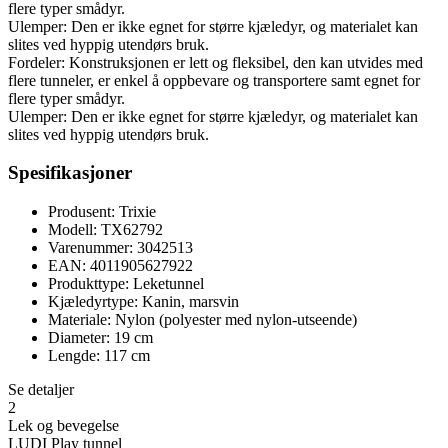
flere typer smådyr.
Ulemper: Den er ikke egnet for større kjæledyr, og materialet kan
slites ved hyppig utendørs bruk.
Fordeler: Konstruksjonen er lett og fleksibel, den kan utvides med
flere tunneler, er enkel å oppbevare og transportere samt egnet for
flere typer smådyr.
Ulemper: Den er ikke egnet for større kjæledyr, og materialet kan
slites ved hyppig utendørs bruk.
Spesifikasjoner
Produsent: Trixie
Modell: TX62792
Varenummer: 3042513
EAN: 4011905627922
Produkttype: Leketunnel
Kjæledyrtype: Kanin, marsvin
Materiale: Nylon (polyester med nylon-utseende)
Diameter: 19 cm
Lengde: 117 cm
Se detaljer
2
Lek og bevegelse
LUDI Play tunnel