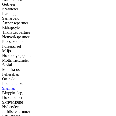
Gebyrer
Kvaliteter
Løsninger
Samarbeid
Annonsepartner
Bidragsyter
Tilknyttet partner
Nettverkspartner
Pressekontakt
Forespørsel
Miljø
Hold deg oppdatert
Motta meldinger
Sosial
Mail fra oss
Fellesskap
Området
Interne lenker
Sitemap
Blogginnlegg
Dokumenter
Skrivehjørne
Nyhetsfeed
Juridiske rammer