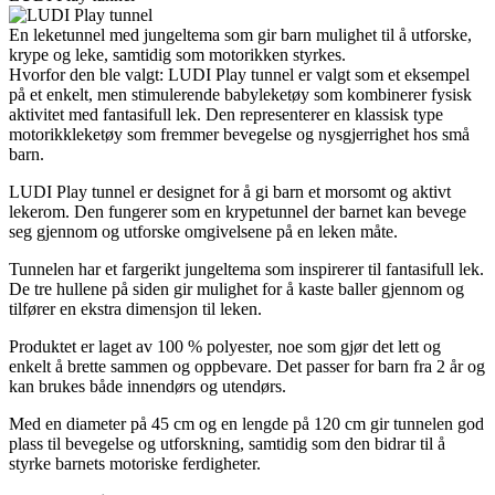
En leketunnel med jungeltema som gir barn mulighet til å utforske,
krype og leke, samtidig som motorikken styrkes.
Hvorfor den ble valgt: LUDI Play tunnel er valgt som et eksempel
på et enkelt, men stimulerende babyleketøy som kombinerer fysisk
aktivitet med fantasifull lek. Den representerer en klassisk type
motorikkleketøy som fremmer bevegelse og nysgjerrighet hos små
barn.
LUDI Play tunnel er designet for å gi barn et morsomt og aktivt
lekerom. Den fungerer som en krypetunnel der barnet kan bevege
seg gjennom og utforske omgivelsene på en leken måte.
Tunnelen har et fargerikt jungeltema som inspirerer til fantasifull lek.
De tre hullene på siden gir mulighet for å kaste baller gjennom og
tilfører en ekstra dimensjon til leken.
Produktet er laget av 100 % polyester, noe som gjør det lett og
enkelt å brette sammen og oppbevare. Det passer for barn fra 2 år og
kan brukes både innendørs og utendørs.
Med en diameter på 45 cm og en lengde på 120 cm gir tunnelen god
plass til bevegelse og utforskning, samtidig som den bidrar til å
styrke barnets motoriske ferdigheter.