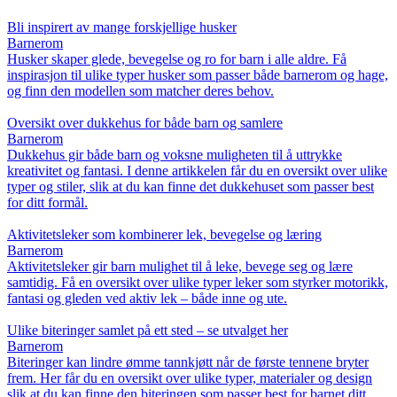
Bli inspirert av mange forskjellige husker
Barnerom
Husker skaper glede, bevegelse og ro for barn i alle aldre. Få
inspirasjon til ulike typer husker som passer både barnerom og hage,
og finn den modellen som matcher deres behov.
Oversikt over dukkehus for både barn og samlere
Barnerom
Dukkehus gir både barn og voksne muligheten til å uttrykke
kreativitet og fantasi. I denne artikkelen får du en oversikt over ulike
typer og stiler, slik at du kan finne det dukkehuset som passer best
for ditt formål.
Aktivitetsleker som kombinerer lek, bevegelse og læring
Barnerom
Aktivitetsleker gir barn mulighet til å leke, bevege seg og lære
samtidig. Få en oversikt over ulike typer leker som styrker motorikk,
fantasi og gleden ved aktiv lek – både inne og ute.
Ulike biteringer samlet på ett sted – se utvalget her
Barnerom
Biteringer kan lindre ømme tannkjøtt når de første tennene bryter
frem. Her får du en oversikt over ulike typer, materialer og design
slik at du kan finne den biteringen som passer best for barnet ditt.