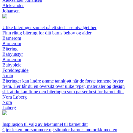
Aleksander Johansen
Aleksander
Johansen
Ulike biteringer samlet på ett sted – se utvalget her
Finn riktig bitering for ditt barns behov og alder
Barnerom
Barnerom
Bitering
Babyutstyr
Barnerom
Babypleie
Foreldreguide
5 min
Biteringer kan lindre ømme tannkjøtt når de første tennene bryter
frem. Her får du en oversikt over ulike typer, materialer og design
slik at du kan finne den biteringen som passer best for barnet ditt.
Nora Løberg
Nora
Løberg
Inspirasjon til valg av leketunnel til barnet ditt
Gjør leken morsommere og stimuler barnets motorikk med en