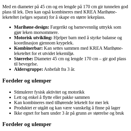
Med en diameter på 45 cm og en lengde på 170 cm gir tunnelen god
plass til lek. Den kan også kombineres med KREA Marihøne-
leketeltet (selges separat) for å skape en større lekeplass.
Marihøne-design:
Fargerikt og barnevennlig uttrykk som
gjør leken morsommere.
Motorisk utvikling:
Hjelper barn med å styrke balanse og
koordinasjon gjennom krypelek.
Kombinerbar:
Kan settes sammen med KREA Marihøne-
leketeltet for et utvidet lekemiljø.
Størrelse:
Diameter 45 cm og lengde 170 cm – gir god plass
til bevegelse.
Aldersgruppe:
Anbefalt fra 3 år.
Fordeler og ulemper
Stimulerer fysisk aktivitet og motorikk
Lett og enkel å flytte eller pakke sammen
Kan kombineres med tilhørende leketelt for mer lek
Produktet er utgått og kan være vanskelig å finne på lager
Ikke egnet for barn under 3 år på grunn av størrelse og bruk
Fordeler og ulemper