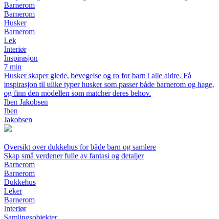
Barnerom
Barnerom
Husker
Barnerom
Lek
Interiør
Inspirasjon
7 min
Husker skaper glede, bevegelse og ro for barn i alle aldre. Få
inspirasjon til ulike typer husker som passer både barnerom og hage,
og finn den modellen som matcher deres behov.
Iben Jakobsen
Iben
Jakobsen
Oversikt over dukkehus for både barn og samlere
Skap små verdener fulle av fantasi og detaljer
Barnerom
Barnerom
Dukkehus
Leker
Barnerom
Interiør
Samlingsobjekter