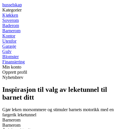
husselskap
Kategorier
Kjøkken
Soverom
Baderom
Barnerom
Kontor
Utenfor
Garasje
Gulv
Blomster
Finansiering
Min konto
Opprett profil
Nyhetsbrev
Inspirasjon til valg av leketunnel til
barnet ditt
Gjør leken morsommere og stimuler barnets motorikk med en
fargerik leketunnel
Barnerom
Barnerom