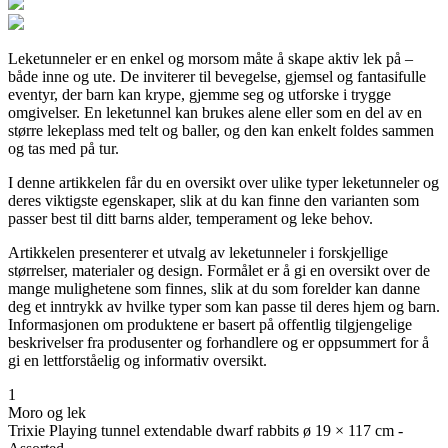
Leketunneler er en enkel og morsom måte å skape aktiv lek på –
både inne og ute. De inviterer til bevegelse, gjemsel og fantasifulle
eventyr, der barn kan krype, gjemme seg og utforske i trygge
omgivelser. En leketunnel kan brukes alene eller som en del av en
større lekeplass med telt og baller, og den kan enkelt foldes sammen
og tas med på tur.
I denne artikkelen får du en oversikt over ulike typer leketunneler og
deres viktigste egenskaper, slik at du kan finne den varianten som
passer best til ditt barns alder, temperament og leke behov.
Artikkelen presenterer et utvalg av leketunneler i forskjellige
størrelser, materialer og design. Formålet er å gi en oversikt over de
mange mulighetene som finnes, slik at du som forelder kan danne
deg et inntrykk av hvilke typer som kan passe til deres hjem og barn.
Informasjonen om produktene er basert på offentlig tilgjengelige
beskrivelser fra produsenter og forhandlere og er oppsummert for å
gi en lettforståelig og informativ oversikt.
1
Moro og lek
Trixie Playing tunnel extendable dwarf rabbits ø 19 × 117 cm -