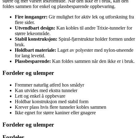
større og mer variert lekeområde. Når den ikke er i bruk, kan den
foldes sammen for enkel og plassbesparende oppbevaring.
Fire innganger:
Gir mulighet for aktiv lek og utforskning fra
flere sider.
Utvendbart design:
Kan kobles til andre Trixie-tunneler for
større lekeområde.
Stabil konstruksjon:
Spiral-fjærstruktur holder formen under
bruk.
Holdbart materiale:
Laget av polyester med nylon-utseende
for lang levetid.
Plassbesparende:
Kan foldes sammen når den ikke er i bruk.
Fordeler og ulemper
Fremmer naturlig atferd hos smådyr
Kan utvides med ekstra tunneler
Lett og enkel å oppbevare
Holdbar konstruksjon med stabil form
Krever plass hvis flere tunneler kobles sammen
Ikke egnet for større kaniner eller gnagere
Fordeler og ulemper
Fordeler