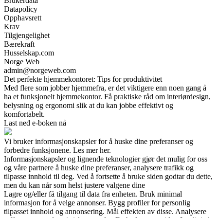
Brukerdata
Datapolicy
Opphavsrett
Krav
Tilgjengelighet
Bærekraft
Husselskap.com
Norge Web
admin@norgeweb.com
Det perfekte hjemmekontoret: Tips for produktivitet
Med flere som jobber hjemmefra, er det viktigere enn noen gang å
ha et funksjonelt hjemmekontor. Få praktiske råd om interiørdesign,
belysning og ergonomi slik at du kan jobbe effektivt og
komfortabelt.
Last ned e-boken nå
Vi bruker informasjonskapsler for å huske dine preferanser og
forbedre funksjonene. Les mer her.
Informasjonskapsler og lignende teknologier gjør det mulig for oss
og våre partnere å huske dine preferanser, analysere trafikk og
tilpasse innhold til deg. Ved å fortsette å bruke siden godtar du dette,
men du kan når som helst justere valgene dine
Lagre og/eller få tilgang til data fra enheten. Bruk minimal
informasjon for å velge annonser. Bygg profiler for personlig
tilpasset innhold og annonsering. Mål effekten av disse. Analysere