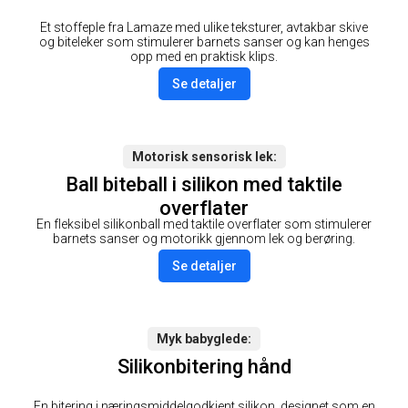
Et stoffeple fra Lamaze med ulike teksturer, avtakbar skive
og biteleker som stimulerer barnets sanser og kan henges
opp med en praktisk klips.
Se detaljer
Motorisk sensorisk lek
Ball biteball i silikon med taktile
overflater
En fleksibel silikonball med taktile overflater som stimulerer
barnets sanser og motorikk gjennom lek og berøring.
Se detaljer
Myk babyglede
Silikonbitering hånd
En bitering i næringsmiddelgodkjent silikon, designet som en