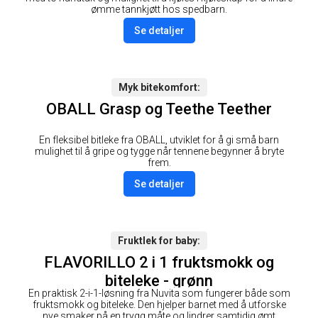
ømme tannkjøtt hos spedbarn.
Se detaljer
Myk bitekomfort
OBALL Grasp og Teethe Teether
En fleksibel bitleke fra OBALL, utviklet for å gi små barn
mulighet til å gripe og tygge når tennene begynner å bryte
frem.
Se detaljer
Fruktlek for baby
FLAVORILLO 2 i 1 fruktsmokk og
biteleke - grønn
En praktisk 2-i-1-løsning fra Nuvita som fungerer både som
fruktsmokk og biteleke. Den hjelper barnet med å utforske
nye smaker på en trygg måte og lindrer samtidig ømt