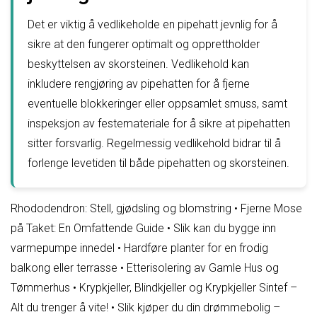
Det er viktig å vedlikeholde en pipehatt jevnlig for å
sikre at den fungerer optimalt og opprettholder
beskyttelsen av skorsteinen. Vedlikehold kan
inkludere rengjøring av pipehatten for å fjerne
eventuelle blokkeringer eller oppsamlet smuss, samt
inspeksjon av festemateriale for å sikre at pipehatten
sitter forsvarlig. Regelmessig vedlikehold bidrar til å
forlenge levetiden til både pipehatten og skorsteinen.
Rhododendron: Stell, gjødsling og blomstring
•
Fjerne Mose
på Taket: En Omfattende Guide
•
Slik kan du bygge inn
varmepumpe innedel
•
Hardføre planter for en frodig
balkong eller terrasse
•
Etterisolering av Gamle Hus og
Tømmerhus
•
Krypkjeller, Blindkjeller og Krypkjeller Sintef –
Alt du trenger å vite!
•
Slik kjøper du din drømmebolig –