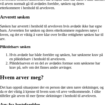
vil arven normalt gå til avdødes foreldre, søsken og deres
etterkommere i henhold til arveloven.
Arverett søsken
Søsken har arverett i henhold til arveloven hvis avdøde ikke har egne
barn. Arveretten for søsken og deres etterkommere reguleres nøye i
loven, og det er viktig å være klar over hvilke rettigheter søsken har til
arv.
Pliktdelsarv søsken
Hvis avdøde har både foreldre og søsken, har søsknene krav på
en pliktdelsarv i henhold til arveloven.
Pliktdelsarven er en del av avdødes formue som søsknene har
krav på, selv om det finnes andre arvinger.
Hvem arver meg?
Det kan oppstå situasjoner der en person dør uten nære slektninger, og
da er det viktig å kjenne til hvem som vil arve vedkommende. I slike
tilfeller går arven til mer fjerne slektninger i henhold til arveloven.
Arv fra besteforeldre