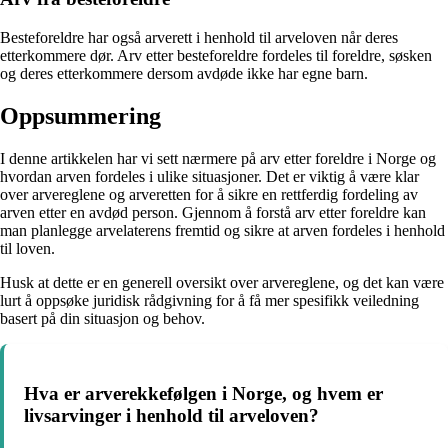
Besteforeldre har også arverett i henhold til arveloven når deres
etterkommere dør. Arv etter besteforeldre fordeles til foreldre, søsken
og deres etterkommere dersom avdøde ikke har egne barn.
Oppsummering
I denne artikkelen har vi sett nærmere på arv etter foreldre i Norge og
hvordan arven fordeles i ulike situasjoner. Det er viktig å være klar
over arvereglene og arveretten for å sikre en rettferdig fordeling av
arven etter en avdød person. Gjennom å forstå arv etter foreldre kan
man planlegge arvelaterens fremtid og sikre at arven fordeles i henhold
til loven.
Husk at dette er en generell oversikt over arvereglene, og det kan være
lurt å oppsøke juridisk rådgivning for å få mer spesifikk veiledning
basert på din situasjon og behov.
Hva er arverekkefølgen i Norge, og hvem er
livsarvinger i henhold til arveloven?