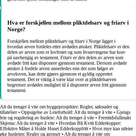
Hva er forskjellen mellom pliktdelsarv og friarv i
Norge?
Forskjellen mellom pliktdelsarv og friarv i Norge ligger i
hvordan arven fordeles etter avdødes ønsker. Pliktdelsarv er den
delen av arven som er lovfestet og som livsarvingene har krav
på uavhengig av testament. Friarv er den delen av arven som
avdøde fritt kan disponere gjennom testament. Dersom avdøde
ønsker å fordele arven annerledes enn det som følger av
arveloven, kan dette gjøres gjennom et gyldig opprettet
testament. Det er viktig å være klar over at pliktdelsarven
begrenser avdødes mulighet til å disponere arven fritt gjennom
testament.
Alt du trenger å vite om byggeprosjekter: Regler, søknader og
tillatelser
•
Oppsigelse av Leieforhold: Alt du trenger å vite
•
Gjengs
leie og regulering av husleie: Alt du trenger å vite
•
Fremtidsfullmakt
Skjema: Alt du trenger å vite
•
Hvordan Bli Kvitt Edderkopper:
Effektive Måter å Holde Huset Edderkoppfritt
•
Hvor mye kan utleier
øke husleien: Regler og grenser
•
Alt du trenger å vite om