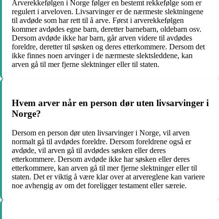
Arverekkefølgen i Norge følger en bestemt rekkefølge som er
regulert i arveloven. Livsarvinger er de nærmeste slektningene
til avdøde som har rett til å arve. Først i arverekkefølgen
kommer avdødes egne barn, deretter barnebarn, oldebarn osv.
Dersom avdøde ikke har barn, går arven videre til avdødes
foreldre, deretter til søsken og deres etterkommere. Dersom det
ikke finnes noen arvinger i de nærmeste slektsleddene, kan
arven gå til mer fjerne slektninger eller til staten.
Hvem arver når en person dør uten livsarvinger i
Norge?
Dersom en person dør uten livsarvinger i Norge, vil arven
normalt gå til avdødes foreldre. Dersom foreldrene også er
avdøde, vil arven gå til avdødes søsken eller deres
etterkommere. Dersom avdøde ikke har søsken eller deres
etterkommere, kan arven gå til mer fjerne slektninger eller til
staten. Det er viktig å være klar over at arvereglene kan variere
noe avhengig av om det foreligger testament eller særeie.