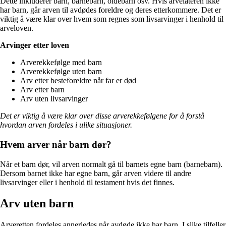
Dette inkluderer barn, barnebarn, oldebarn osv. Hvis arvelateren ikke
har barn, går arven til avdødes foreldre og deres etterkommere. Det er
viktig å være klar over hvem som regnes som livsarvinger i henhold til
arveloven.
Arvinger etter loven
Arverekkefølge med barn
Arverekkefølge uten barn
Arv etter besteforeldre når far er død
Arv etter barn
Arv uten livsarvinger
Det er viktig å være klar over disse arverekkefølgene for å forstå
hvordan arven fordeles i ulike situasjoner.
Hvem arver når barn dør?
Når et barn dør, vil arven normalt gå til barnets egne barn (barnebarn).
Dersom barnet ikke har egne barn, går arven videre til andre
livsarvinger eller i henhold til testament hvis det finnes.
Arv uten barn
Arveretten fordeles annerledes når avdøde ikke har barn. I slike tilfeller