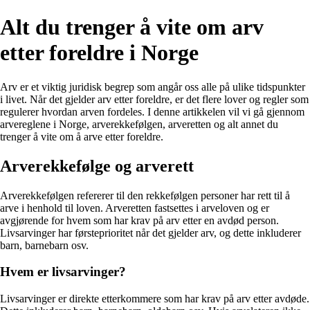
Alt du trenger å vite om arv
etter foreldre i Norge
Arv er et viktig juridisk begrep som angår oss alle på ulike tidspunkter
i livet. Når det gjelder arv etter foreldre, er det flere lover og regler som
regulerer hvordan arven fordeles. I denne artikkelen vil vi gå gjennom
arvereglene i Norge, arverekkefølgen, arveretten og alt annet du
trenger å vite om å arve etter foreldre.
Arverekkefølge og arverett
Arverekkefølgen refererer til den rekkefølgen personer har rett til å
arve i henhold til loven. Arveretten fastsettes i arveloven og er
avgjørende for hvem som har krav på arv etter en avdød person.
Livsarvinger har førsteprioritet når det gjelder arv, og dette inkluderer
barn, barnebarn osv.
Hvem er livsarvinger?
Livsarvinger er direkte etterkommere som har krav på arv etter avdøde.