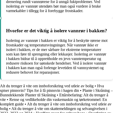
drenering rundt vannrørene for å unngå fuktproblemer. Ved
isolering av vannrør utendørs bør man også vurdere å bruke
varmekabler i tillegg for å forebygge frostskader.
Hvorfor er det viktig å isolere vannrør i bakken?
Isolering av vannrør i bakken er viktig for å beskytte rørene mot
frostskader og temperatursvingninger. Når vannrør ikke er
isolert i bakken, er de mer sårbare for ekstreme temperaturer
som kan føre til sprengning eller lekkasjer. Isolering av vannrør
i bakken bidrar til å opprettholde en jevn vanntemperatur og
redusere risikoen for uønskede hendelser. Ved å isolere vannrør
i bakken kan man også forlenge levetiden til vannsystemet og
redusere behovet for reparasjoner.
Alt du trenger å vite om innboforsikring ved utleie av bolig
•
Hva
spiser pinnsvin? Tips for å få pinnsvin i hagen din
•
Plante i Skråning –
Bunndekkende Planter til Skråning
•
Ettårsbefaring: Alt du trenger å
vite
•
Rense og vedlikeholde din vaskemaskin og tørketrommel: En
komplett guide
•
Alt du trenger å vite om innboforsikring ved utleie av
bolig
•
Alt du trenger å vite om skattemeldingen og selvangivelsen i