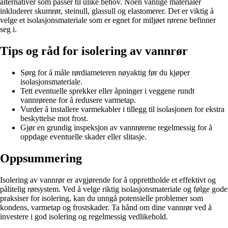
alternativer som passer til ulike behov. Noen vanlige materialer
inkluderer skumrør, steinull, glassull og elastomerer. Det er viktig å
velge et isolasjonsmateriale som er egnet for miljøet rørene befinner
seg i.
Tips og råd for isolering av vannrør
Sørg for å måle rørdiameteren nøyaktig før du kjøper
isolasjonsmateriale.
Tett eventuelle sprekker eller åpninger i veggene rundt
vannrørene for å redusere varmetap.
Vurder å installere varmekabler i tillegg til isolasjonen for ekstra
beskyttelse mot frost.
Gjør en grundig inspeksjon av vannrørene regelmessig for å
oppdage eventuelle skader eller slitasje.
Oppsummering
Isolering av vannrør er avgjørende for å opprettholde et effektivt og
pålitelig rørsystem. Ved å velge riktig isolasjonsmateriale og følge gode
praksiser for isolering, kan du unngå potensielle problemer som
kondens, varmetap og frostskader. Ta hånd om dine vannrør ved å
investere i god isolering og regelmessig vedlikehold.