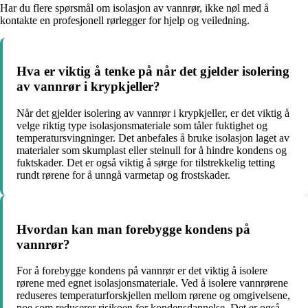
Har du flere spørsmål om isolasjon av vannrør, ikke nøl med å
kontakte en profesjonell rørlegger for hjelp og veiledning.
Hva er viktig å tenke på når det gjelder isolering
av vannrør i krypkjeller?
Når det gjelder isolering av vannrør i krypkjeller, er det viktig å
velge riktig type isolasjonsmateriale som tåler fuktighet og
temperatursvingninger. Det anbefales å bruke isolasjon laget av
materialer som skumplast eller steinull for å hindre kondens og
fuktskader. Det er også viktig å sørge for tilstrekkelig tetting
rundt rørene for å unngå varmetap og frostskader.
Hvordan kan man forebygge kondens på
vannrør?
For å forebygge kondens på vannrør er det viktig å isolere
rørene med egnet isolasjonsmateriale. Ved å isolere vannrørene
reduseres temperaturforskjellen mellom rørene og omgivelsene,
noe som reduserer risikoen for kondensdannelse. Det er også