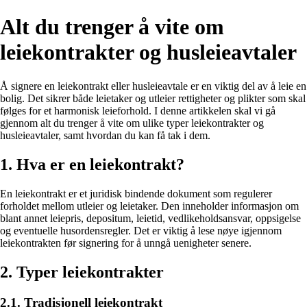
Alt du trenger å vite om
leiekontrakter og husleieavtaler
Å signere en leiekontrakt eller husleieavtale er en viktig del av å leie en
bolig. Det sikrer både leietaker og utleier rettigheter og plikter som skal
følges for et harmonisk leieforhold. I denne artikkelen skal vi gå
gjennom alt du trenger å vite om ulike typer leiekontrakter og
husleieavtaler, samt hvordan du kan få tak i dem.
1. Hva er en leiekontrakt?
En leiekontrakt er et juridisk bindende dokument som regulerer
forholdet mellom utleier og leietaker. Den inneholder informasjon om
blant annet leiepris, depositum, leietid, vedlikeholdsansvar, oppsigelse
og eventuelle husordensregler. Det er viktig å lese nøye igjennom
leiekontrakten før signering for å unngå uenigheter senere.
2. Typer leiekontrakter
2.1. Tradisjonell leiekontrakt