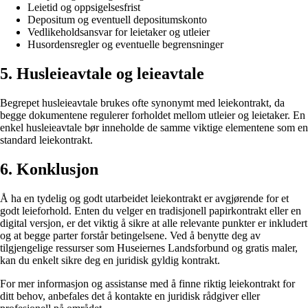
Leietid og oppsigelsesfrist
Depositum og eventuell depositumskonto
Vedlikeholdsansvar for leietaker og utleier
Husordensregler og eventuelle begrensninger
5. Husleieavtale og leieavtale
Begrepet husleieavtale brukes ofte synonymt med leiekontrakt, da
begge dokumentene regulerer forholdet mellom utleier og leietaker. En
enkel husleieavtale bør inneholde de samme viktige elementene som en
standard leiekontrakt.
6. Konklusjon
Å ha en tydelig og godt utarbeidet leiekontrakt er avgjørende for et
godt leieforhold. Enten du velger en tradisjonell papirkontrakt eller en
digital versjon, er det viktig å sikre at alle relevante punkter er inkludert
og at begge parter forstår betingelsene. Ved å benytte deg av
tilgjengelige ressurser som Huseiernes Landsforbund og gratis maler,
kan du enkelt sikre deg en juridisk gyldig kontrakt.
For mer informasjon og assistanse med å finne riktig leiekontrakt for
ditt behov, anbefales det å kontakte en juridisk rådgiver eller