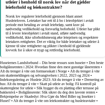
utleier i henhold til norsk lov når det gjelder
leieforhold og leiekontrakter?
Norsk lov regulerer leieforhold gjennom blant annet
Husleieloven. Leietaker har rett til å bo i leieobjektet i avtalt
periode mot betaling av avtalt leiebeløp, samt krav på
nødvendig vedlikehold og forsvarlig boforhold. Utleier har plikt
til å levere leieobjektet i avtalt stand, utføre nødvendig
vedlikehold, ikke uforholdsmessig øke leieprisen og respektere
leietakers rettigheter. Det er viktig for både leietaker og utleier å
kjenne til sine rettigheter og plikter i henhold til gjeldende
lovverk for å sikre et trygt og rettferdig leieforhold.
Huseiernes Landsforbund – Din beste ressurs som huseier
•
Den beste
boliglånsrenten i 2024: Hvordan finne den mest gunstige lånerenten
•
Alt du trenger å vite om formuesskatt i Norge
•
Alt du trenger å vite
om skattemeldingen og selvangivelsen i 2022, 2023 og 2024
•
Indeksregulering av Husleie 2023: Alt du trenger å vite
•
Drenering av
hus: Alt du trenger å vite
•
Skatt på utleie av bolig: Få kontroll på
skattereglene for utleie
•
Slik bygger du en platting eller terrasse på
bakkenivå
•
Boliglånsrente: Slik sikrer du deg den laveste renten
•
Bekjempelse av Skadedyr: Hva Gjør du Med Biller og Insekter i
Huset?
•
Alt du trenger å vite om leiekontrakter og husleieavtaler
•