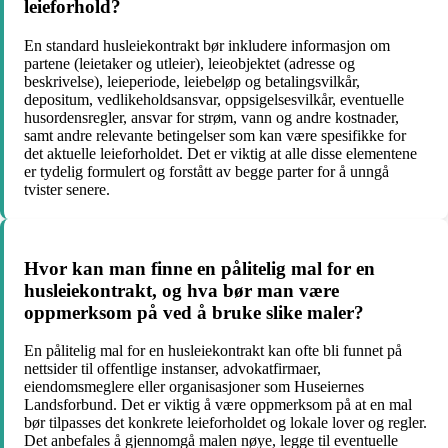
leieforhold?
En standard husleiekontrakt bør inkludere informasjon om
partene (leietaker og utleier), leieobjektet (adresse og
beskrivelse), leieperiode, leiebeløp og betalingsvilkår,
depositum, vedlikeholdsansvar, oppsigelsesvilkår, eventuelle
husordensregler, ansvar for strøm, vann og andre kostnader,
samt andre relevante betingelser som kan være spesifikke for
det aktuelle leieforholdet. Det er viktig at alle disse elementene
er tydelig formulert og forstått av begge parter for å unngå
tvister senere.
Hvor kan man finne en pålitelig mal for en
husleiekontrakt, og hva bør man være
oppmerksom på ved å bruke slike maler?
En pålitelig mal for en husleiekontrakt kan ofte bli funnet på
nettsider til offentlige instanser, advokatfirmaer,
eiendomsmeglere eller organisasjoner som Huseiernes
Landsforbund. Det er viktig å være oppmerksom på at en mal
bør tilpasses det konkrete leieforholdet og lokale lover og regler.
Det anbefales å gjennomgå malen nøye, legge til eventuelle