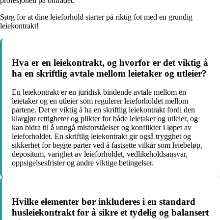
profesjonell på området.
Sørg for at dine leieforhold starter på riktig fot med en grundig
leiekontrakt!
Hva er en leiekontrakt, og hvorfor er det viktig å
ha en skriftlig avtale mellom leietaker og utleier?
En leiekontrakt er en juridisk bindende avtale mellom en
leietaker og en utleier som regulerer leieforholdet mellom
partene. Det er viktig å ha en skriftlig leiekontrakt fordi den
klargjør rettigheter og plikter for både leietaker og utleier, og
kan bidra til å unngå misforståelser og konflikter i løpet av
leieforholdet. En skriftlig leiekontrakt gir også trygghet og
sikkerhet for begge parter ved å fastsette vilkår som leiebeløp,
depositum, varighet av leieforholdet, vedlikeholdsansvar,
oppsigelsesfrister og andre viktige betingelser.
Hvilke elementer bør inkluderes i en standard
husleiekontrakt for å sikre et tydelig og balansert