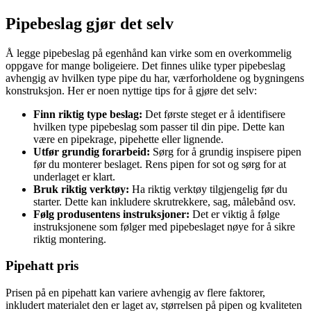
Pipebeslag gjør det selv
Å legge pipebeslag på egenhånd kan virke som en overkommelig
oppgave for mange boligeiere. Det finnes ulike typer pipebeslag
avhengig av hvilken type pipe du har, værforholdene og bygningens
konstruksjon. Her er noen nyttige tips for å gjøre det selv:
Finn riktig type beslag:
Det første steget er å identifisere
hvilken type pipebeslag som passer til din pipe. Dette kan
være en pipekrage, pipehette eller lignende.
Utfør grundig forarbeid:
Sørg for å grundig inspisere pipen
før du monterer beslaget. Rens pipen for sot og sørg for at
underlaget er klart.
Bruk riktig verktøy:
Ha riktig verktøy tilgjengelig før du
starter. Dette kan inkludere skrutrekkere, sag, målebånd osv.
Følg produsentens instruksjoner:
Det er viktig å følge
instruksjonene som følger med pipebeslaget nøye for å sikre
riktig montering.
Pipehatt pris
Prisen på en pipehatt kan variere avhengig av flere faktorer,
inkludert materialet den er laget av, størrelsen på pipen og kvaliteten