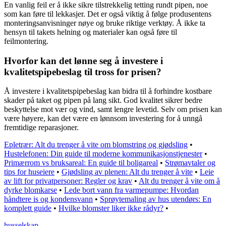
En vanlig feil er å ikke sikre tilstrekkelig tetting rundt pipen, noe
som kan føre til lekkasjer. Det er også viktig å følge produsentens
monteringsanvisninger nøye og bruke riktige verktøy. Å ikke ta
hensyn til takets helning og materialer kan også føre til
feilmontering.
Hvorfor kan det lønne seg å investere i
kvalitetspipebeslag til tross for prisen?
Å investere i kvalitetspipebeslag kan bidra til å forhindre kostbare
skader på taket og pipen på lang sikt. God kvalitet sikrer bedre
beskyttelse mot vær og vind, samt lengre levetid. Selv om prisen kan
være høyere, kan det være en lønnsom investering for å unngå
fremtidige reparasjoner.
Epletrær: Alt du trenger å vite om blomstring og gjødsling
•
Hustelefonen: Din guide til moderne kommunikasjonstjenester
•
Primærrom vs bruksareal: En guide til boligareal
•
Strømavtaler og
tips for huseiere
•
Gjødsling av plenen: Alt du trenger å vite
•
Leie
av lift for privatpersoner: Regler og krav
•
Alt du trenger å vite om å
dyrke blomkarse
•
Lede bort vann fra varmepumpe: Hvordan
håndtere is og kondensvann
•
Sprøytemaling av hus utendørs: En
komplett guide
•
Hvilke blomster liker ikke rådyr?
•
husselskap