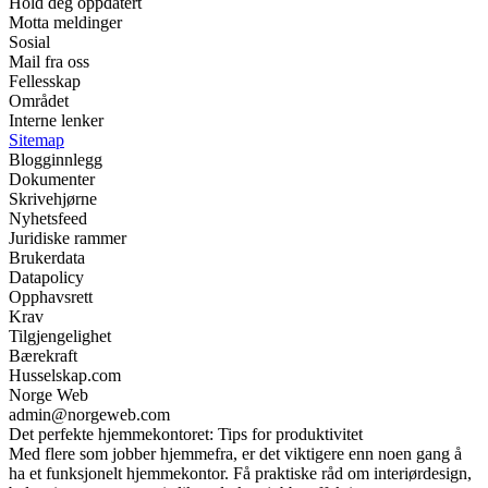
Hold deg oppdatert
Motta meldinger
Sosial
Mail fra oss
Fellesskap
Området
Interne lenker
Sitemap
Blogginnlegg
Dokumenter
Skrivehjørne
Nyhetsfeed
Juridiske rammer
Brukerdata
Datapolicy
Opphavsrett
Krav
Tilgjengelighet
Bærekraft
Husselskap.com
Norge Web
admin@norgeweb.com
Det perfekte hjemmekontoret: Tips for produktivitet
Med flere som jobber hjemmefra, er det viktigere enn noen gang å
ha et funksjonelt hjemmekontor. Få praktiske råd om interiørdesign,