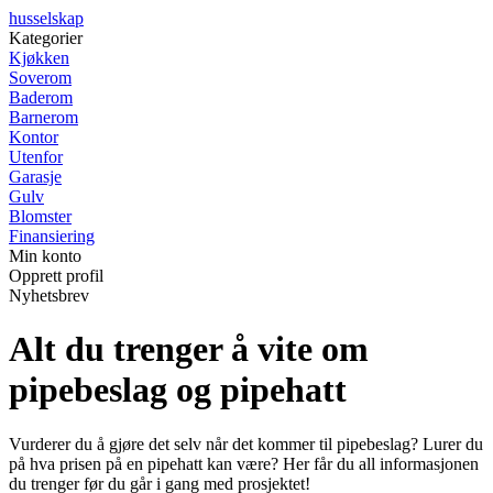
husselskap
Kategorier
Kjøkken
Soverom
Baderom
Barnerom
Kontor
Utenfor
Garasje
Gulv
Blomster
Finansiering
Min konto
Opprett profil
Nyhetsbrev
Alt du trenger å vite om
pipebeslag og pipehatt
Vurderer du å gjøre det selv når det kommer til pipebeslag? Lurer du
på hva prisen på en pipehatt kan være? Her får du all informasjonen
du trenger før du går i gang med prosjektet!