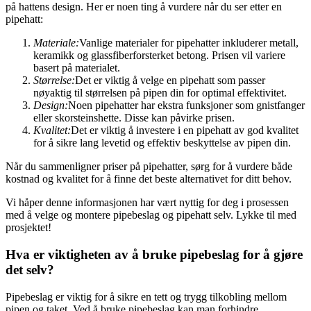
på hattens design. Her er noen ting å vurdere når du ser etter en
pipehatt:
Materiale:
Vanlige materialer for pipehatter inkluderer metall,
keramikk og glassfiberforsterket betong. Prisen vil variere
basert på materialet.
Størrelse:
Det er viktig å velge en pipehatt som passer
nøyaktig til størrelsen på pipen din for optimal effektivitet.
Design:
Noen pipehatter har ekstra funksjoner som gnistfanger
eller skorsteinshette. Disse kan påvirke prisen.
Kvalitet:
Det er viktig å investere i en pipehatt av god kvalitet
for å sikre lang levetid og effektiv beskyttelse av pipen din.
Når du sammenligner priser på pipehatter, sørg for å vurdere både
kostnad og kvalitet for å finne det beste alternativet for ditt behov.
Vi håper denne informasjonen har vært nyttig for deg i prosessen
med å velge og montere pipebeslag og pipehatt selv. Lykke til med
prosjektet!
Hva er viktigheten av å bruke pipebeslag for å gjøre
det selv?
Pipebeslag er viktig for å sikre en tett og trygg tilkobling mellom
pipen og taket. Ved å bruke pipebeslag kan man forhindre