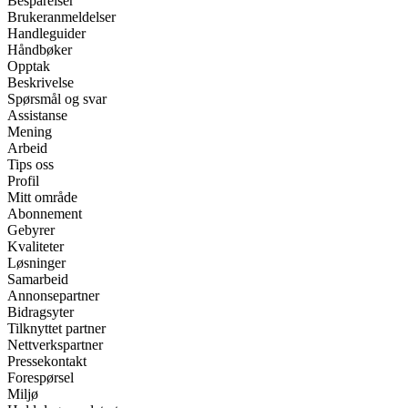
Besparelser
Brukeranmeldelser
Handleguider
Håndbøker
Opptak
Beskrivelse
Spørsmål og svar
Assistanse
Mening
Arbeid
Tips oss
Profil
Mitt område
Abonnement
Gebyrer
Kvaliteter
Løsninger
Samarbeid
Annonsepartner
Bidragsyter
Tilknyttet partner
Nettverkspartner
Pressekontakt
Forespørsel
Miljø