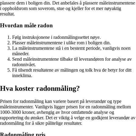
plassere dem i boligen din. Det anbefales å plassere måleinstrumentene
i oppholdsrom som soverom, stue og kjeller for et mer nøyaktig
resultat.
Hvordan måle radon
Følg instruksjonene i radonmålingssettet nøye.
Plasser måleinstrumentene i ulike rom i boligen din.
La måleinstrumentene stå i en bestemt periode, vanligvis noen
måneder.
Send måleinstrumentene tilbake til leverandøren for analyse av
radonnivået.
Få tilsendt resultatene av målingen og tolk hva de betyr for ditt
inneklima.
Hva koster radonmåling?
Prisen for radonmåling kan variere basert på leverandør og type
måleinstrumenter. Vanligvis ligger prisen for en radonmåling mellom
1000-3000 kroner, avhengig av hvor omfattende analyse og
rapportering du ønsker. Det er viktig å velge en godkjent leverandør av
radonmåling for å sikre pålitelige resultater.
Radonmåling pris