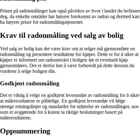
Prisen på radonmålinger kan også påvirkes av hvor i landet du befinner
deg, da enkelte områder har høyere forekomst av radon og dermed kan
ha høyere priser for radonmålingstjenester.
Krav til radonmåling ved salg av bolig
Ved salg av bolig kan det være krav om at selger må gjennomføre en
radonmåling og presentere resultatene for kjøper. Dette er for å sikre at
kjøper er informert om radonnivået i boligen før et eventuelt kjøp
gjennomføres. Det er derfor lurt å være forberedt på dette dersom du
vurderer å selge boligen din.
Godkjent radonmåling
Det er viktig å velge en godkjent leverandør av radonmåling for å sikre
at måleresultatene er pålitelige. En godkjent leverandør vil følge
strenge retningslinjer og standarder for utførelse av radonmålinger, noe
som er avgjørende for å kunne ta riktige beslutninger basert på
måleresultatene.
Oppsummering