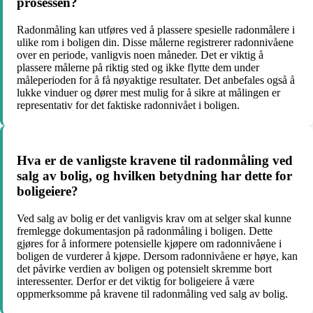
prosessen?
Radonmåling kan utføres ved å plassere spesielle radonmålere i
ulike rom i boligen din. Disse målerne registrerer radonnivåene
over en periode, vanligvis noen måneder. Det er viktig å
plassere målerne på riktig sted og ikke flytte dem under
måleperioden for å få nøyaktige resultater. Det anbefales også å
lukke vinduer og dører mest mulig for å sikre at målingen er
representativ for det faktiske radonnivået i boligen.
Hva er de vanligste kravene til radonmåling ved
salg av bolig, og hvilken betydning har dette for
boligeiere?
Ved salg av bolig er det vanligvis krav om at selger skal kunne
fremlegge dokumentasjon på radonmåling i boligen. Dette
gjøres for å informere potensielle kjøpere om radonnivåene i
boligen de vurderer å kjøpe. Dersom radonnivåene er høye, kan
det påvirke verdien av boligen og potensielt skremme bort
interessenter. Derfor er det viktig for boligeiere å være
oppmerksomme på kravene til radonmåling ved salg av bolig.