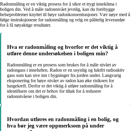
Radonmåling er en viktig prosess for å sikre et trygt inneklima i
boligen din. Ved å måle radonnivået jevnlig, kan du forebygge
helseproblemer knyttet til høye radonkonsentrasjoner. Vær nøye med å
følge instruksjonene for radonmåling og velg en pålitelig leverandør
for å få nøyaktige resultater.
Hva er radonmåling og hvorfor er det viktig å
utføre denne undersøkelsen i boligen min?
Radonmåling er en prosess som brukes for å måle nivået av
radongass i inneluften. Radon er en usynlig og luktfri radioaktiv
gass som kan sive inn i bygninger fra jorden under. Langvarig
eksponering for høye nivåer av radon kan øke risikoen for
lungekreft. Derfor er det viktig å utføre radonmåling for å
identifisere om det er behov for tiltak for å redusere
radonnivåene i boligen din.
Hvordan utføres en radonmåling i en bolig, og
hva bør jeg være oppmerksom på under