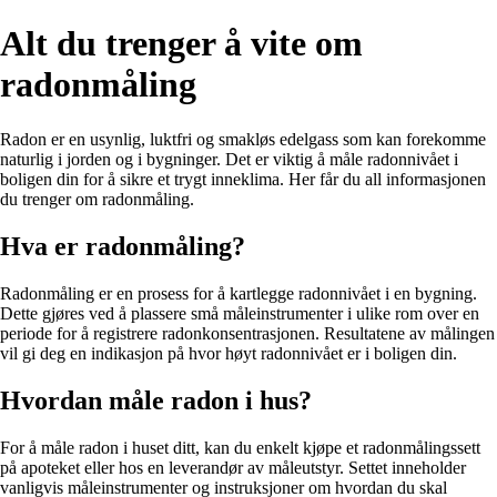
Alt du trenger å vite om
radonmåling
Radon er en usynlig, luktfri og smakløs edelgass som kan forekomme
naturlig i jorden og i bygninger. Det er viktig å måle radonnivået i
boligen din for å sikre et trygt inneklima. Her får du all informasjonen
du trenger om radonmåling.
Hva er radonmåling?
Radonmåling er en prosess for å kartlegge radonnivået i en bygning.
Dette gjøres ved å plassere små måleinstrumenter i ulike rom over en
periode for å registrere radonkonsentrasjonen. Resultatene av målingen
vil gi deg en indikasjon på hvor høyt radonnivået er i boligen din.
Hvordan måle radon i hus?
For å måle radon i huset ditt, kan du enkelt kjøpe et radonmålingssett
på apoteket eller hos en leverandør av måleutstyr. Settet inneholder
vanligvis måleinstrumenter og instruksjoner om hvordan du skal