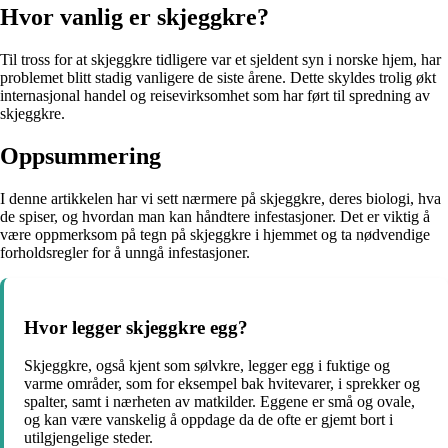
Hvor vanlig er skjeggkre?
Til tross for at skjeggkre tidligere var et sjeldent syn i norske hjem, har
problemet blitt stadig vanligere de siste årene. Dette skyldes trolig økt
internasjonal handel og reisevirksomhet som har ført til spredning av
skjeggkre.
Oppsummering
I denne artikkelen har vi sett nærmere på skjeggkre, deres biologi, hva
de spiser, og hvordan man kan håndtere infestasjoner. Det er viktig å
være oppmerksom på tegn på skjeggkre i hjemmet og ta nødvendige
forholdsregler for å unngå infestasjoner.
Hvor legger skjeggkre egg?
Skjeggkre, også kjent som sølvkre, legger egg i fuktige og
varme områder, som for eksempel bak hvitevarer, i sprekker og
spalter, samt i nærheten av matkilder. Eggene er små og ovale,
og kan være vanskelig å oppdage da de ofte er gjemt bort i
utilgjengelige steder.