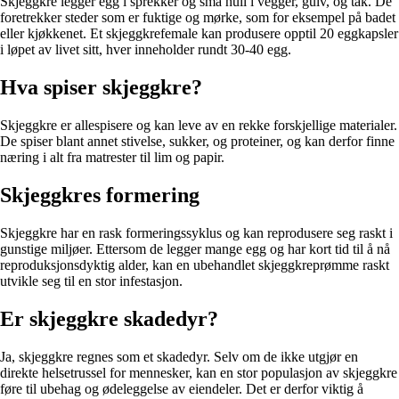
Skjeggkre legger egg i sprekker og små hull i vegger, gulv, og tak. De
foretrekker steder som er fuktige og mørke, som for eksempel på badet
eller kjøkkenet. Et skjeggkrefemale kan produsere opptil 20 eggkapsler
i løpet av livet sitt, hver inneholder rundt 30-40 egg.
Hva spiser skjeggkre?
Skjeggkre er allespisere og kan leve av en rekke forskjellige materialer.
De spiser blant annet stivelse, sukker, og proteiner, og kan derfor finne
næring i alt fra matrester til lim og papir.
Skjeggkres formering
Skjeggkre har en rask formeringssyklus og kan reprodusere seg raskt i
gunstige miljøer. Ettersom de legger mange egg og har kort tid til å nå
reproduksjonsdyktig alder, kan en ubehandlet skjeggkreprømme raskt
utvikle seg til en stor infestasjon.
Er skjeggkre skadedyr?
Ja, skjeggkre regnes som et skadedyr. Selv om de ikke utgjør en
direkte helsetrussel for mennesker, kan en stor populasjon av skjeggkre
føre til ubehag og ødeleggelse av eiendeler. Det er derfor viktig å