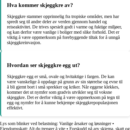
Hva kommer skjeggkre av?
Skjeggkre stammer opprinnelig fra tropiske områder, men har
spredt seg til andre deler av verden gjennom handel og
reiseaktivitet. De trives spesielt godt i varme og fuktige miljøer,
og kan derfor være vanlige i boliger med slike forhold. Det er
viktig å være oppmerksom på forebyggende tiltak for å unngå
skjeggkreinvasjon.
Hvordan ser skjeggkre egg ut?
Skjeggkre egg er små, ovale og hvitaktige i fargen. De kan
være vanskelige å oppdage på grunn av sin størrelse og evne til
å bli gjemt bort i små sprekker og kriker. Når eggene klekkes,
kommer det ut nymfer som gradvis utvikler seg til voksne
skjeggkre. Det er derfor viktig å være oppmerksom på tegn til
egg og nymfer for å kunne bekjempe skjeggkrepopulasjonen
effektivt.
Lys som blinker ved belastning: Vanlige årsaker og løsninger
•
Eiendomsskatt: Alt du trenger å vite
•
Forskudd på arv skjema, skatt og