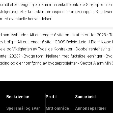
ål eller trenger hjelp, kan man enkelt kontakte Strømportalen v
tskjemaet eller kontaktinformasjonen som er oppgitt. Kundeserv
tå med eventuelle henvendelser.
ed samlivsbrudd
•
Alt du trenger å vite om skattekort for 2023
•
Ta
 bolig – Alt du trenger å vite
•
OBOS Deleie: Leie til Eie – Kjøpe
eie og Viktigheten av Tydelige Kontrakter
•
Dobbel renteheving:
ente i 2023?
•
Bygge rom i kjelleren med fuktsikre løsninger
•
Bygg
nlegging og gjennomføring av byggeprosjekter
•
Sector Alarm Min 
Beskrivelse
Profil
Samarbeid
Spørsmål og svar
Mitt område
Annonsepartner