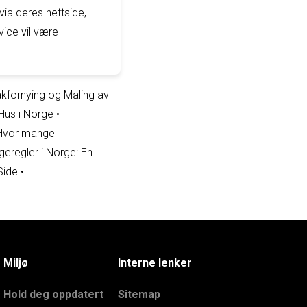
ia deres nettside,
ice vil være
kfornying og Maling av
 Hus i Norge
•
 Hvor mange
eregler i Norge: En
Side
•
Miljø
Interne lenker
Hold deg oppdatert
Sitemap