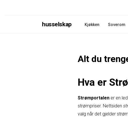
husselskap
Kjøkken
Soverom
Alt du treng
Hva er Str
Strømportalen
er en le
strømpriser. Nettsiden
st
valg når det gjelder strø