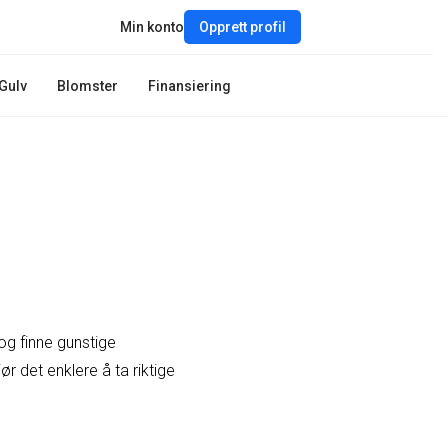
Min konto
Opprett profil
Gulv
Blomster
Finansiering
og finne gunstige
ør det enklere å ta riktige