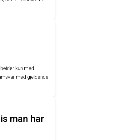
e
arbeider kun med
 samsvar med gjeldende
is man har