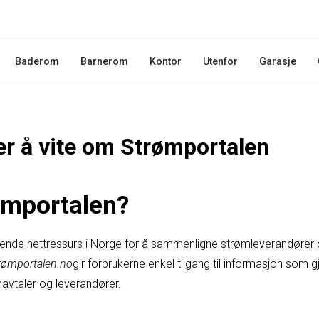
Baderom
Barnerom
Kontor
Utenfor
Garasje
er å vite om Strømportalen
ømportalen?
dende nettressurs i Norge for å sammenligne strømleverandører 
rømportalen.no
gir forbrukerne enkel tilgang til informasjon som gj
mavtaler og leverandører.