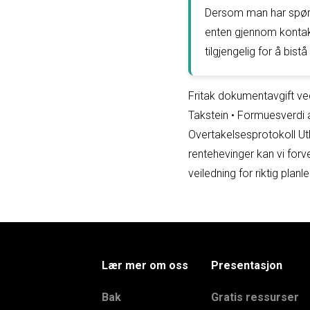
Dersom man har spørsm
enten gjennom kontak
tilgjengelig for å bis
Fritak dokumentavgift v
Takstein
•
Formuesverdi av
Overtakelsesprotokoll Utl
rentehevinger kan vi forv
veiledning for riktig pla
Lær mer om oss
Presentasjon
Bak
Gratis ressurser