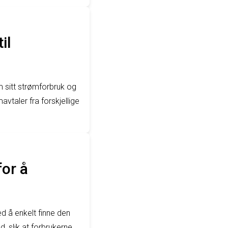
il
 sitt strømforbruk og
avtaler fra forskjellige
for å
d å enkelt finne den
, slik at forbrukerne