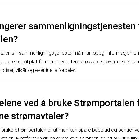
ngerer sammenligningstjenesten t
len?
talen sin sammenligningstjeneste, må man oppgi informasjon om
. Deretter vil plattformen presentere en oversikt over ulike strøm
 priser, vilkår og eventuelle fordeler.
elene ved å bruke Strømportalen 
e strømavtaler?
 bruke Strømportalen er at man kan spare både tid og penger ve
alen. Plattformen gir en oversiktlig sammenligning av ulike tilbud