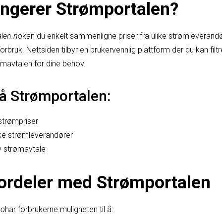
ngerer Strømportalen?
alen.no
kan du enkelt sammenligne priser fra ulike strømleverandø
bruk. Nettsiden tilbyr en brukervennlig plattform der du kan filtr
ømavtalen for dine behov.
å Strømportalen:
strømpriser
ke strømleverandører
av strømavtale
ordeler med Strømportalen
no
har forbrukerne muligheten til å: