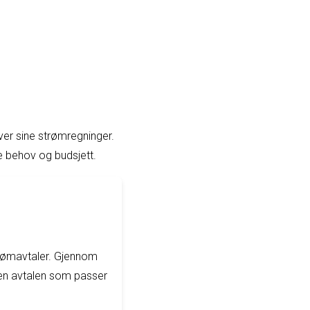
ver sine strømregninger.
e behov og budsjett.
trømavtaler. Gjennom
den avtalen som passer