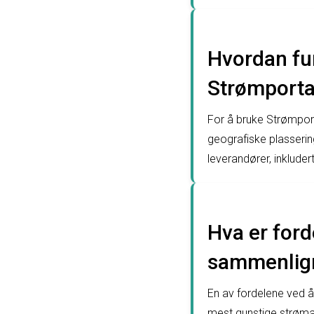
Hvordan fu
Strømporta
For å bruke Strømpor
geografiske plassering
leverandører, inkludert
Hva er ford
sammenlign
En av fordelene ved å
mest gunstige strømavt