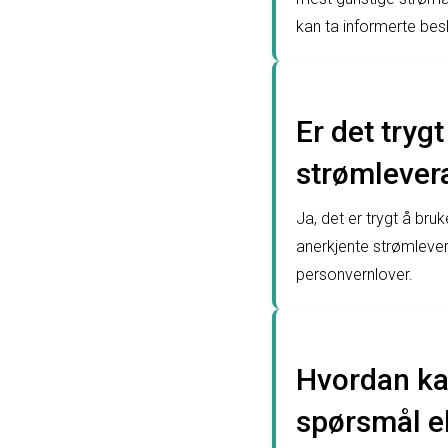
kan ta informerte bes
Er det tryg
strømlever
Ja, det er trygt å br
anerkjente strømlever
personvernlover.
Hvordan ka
spørsmål el