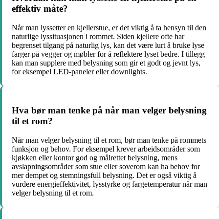
effektiv måte?
Når man lyssetter en kjellerstue, er det viktig å ta hensyn til den
naturlige lyssituasjonen i rommet. Siden kjellere ofte har
begrenset tilgang på naturlig lys, kan det være lurt å bruke lyse
farger på vegger og møbler for å reflektere lyset bedre. I tillegg
kan man supplere med belysning som gir et godt og jevnt lys,
for eksempel LED-paneler eller downlights.
Hva bør man tenke på når man velger belysning
til et rom?
Når man velger belysning til et rom, bør man tenke på rommets
funksjon og behov. For eksempel krever arbeidsområder som
kjøkken eller kontor god og målrettet belysning, mens
avslapningsområder som stue eller soverom kan ha behov for
mer dempet og stemningsfull belysning. Det er også viktig å
vurdere energieffektivitet, lysstyrke og fargetemperatur når man
velger belysning til et rom.