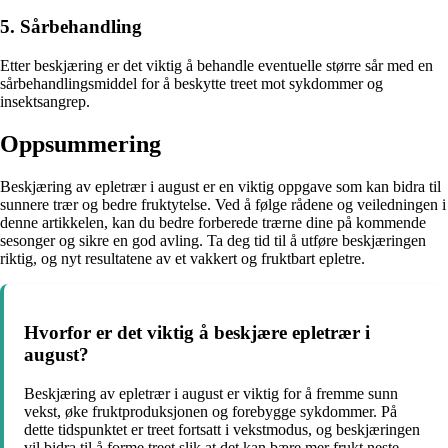
5. Sårbehandling
Etter beskjæring er det viktig å behandle eventuelle større sår med en
sårbehandlingsmiddel for å beskytte treet mot sykdommer og
insektsangrep.
Oppsummering
Beskjæring av epletrær i august er en viktig oppgave som kan bidra til
sunnere trær og bedre fruktytelse. Ved å følge rådene og veiledningen i
denne artikkelen, kan du bedre forberede trærne dine på kommende
sesonger og sikre en god avling. Ta deg tid til å utføre beskjæringen
riktig, og nyt resultatene av et vakkert og fruktbart epletre.
Hvorfor er det viktig å beskjære epletrær i
august?
Beskjæring av epletrær i august er viktig for å fremme sunn
vekst, øke fruktproduksjonen og forebygge sykdommer. På
dette tidspunktet er treet fortsatt i vekstmodus, og beskjæringen
vil bidra til å forme treet slik at det kan bære mer frukt neste