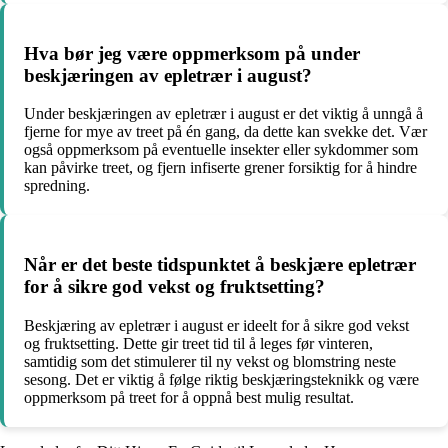
Hva bør jeg være oppmerksom på under
beskjæringen av epletrær i august?
Under beskjæringen av epletrær i august er det viktig å unngå å
fjerne for mye av treet på én gang, da dette kan svekke det. Vær
også oppmerksom på eventuelle insekter eller sykdommer som
kan påvirke treet, og fjern infiserte grener forsiktig for å hindre
spredning.
Når er det beste tidspunktet å beskjære epletrær
for å sikre god vekst og fruktsetting?
Beskjæring av epletrær i august er ideelt for å sikre god vekst
og fruktsetting. Dette gir treet tid til å leges før vinteren,
samtidig som det stimulerer til ny vekst og blomstring neste
sesong. Det er viktig å følge riktig beskjæringsteknikk og være
oppmerksom på treet for å oppnå best mulig resultat.