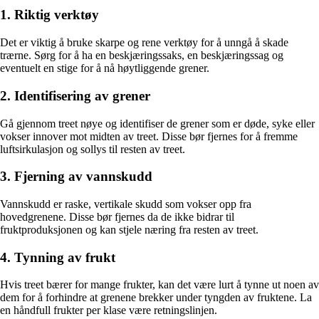
1. Riktig verktøy
Det er viktig å bruke skarpe og rene verktøy for å unngå å skade
trærne. Sørg for å ha en beskjæringssaks, en beskjæringssag og
eventuelt en stige for å nå høytliggende grener.
2. Identifisering av grener
Gå gjennom treet nøye og identifiser de grener som er døde, syke eller
vokser innover mot midten av treet. Disse bør fjernes for å fremme
luftsirkulasjon og sollys til resten av treet.
3. Fjerning av vannskudd
Vannskudd er raske, vertikale skudd som vokser opp fra
hovedgrenene. Disse bør fjernes da de ikke bidrar til
fruktproduksjonen og kan stjele næring fra resten av treet.
4. Tynning av frukt
Hvis treet bærer for mange frukter, kan det være lurt å tynne ut noen av
dem for å forhindre at grenene brekker under tyngden av fruktene. La
en håndfull frukter per klase være retningslinjen.