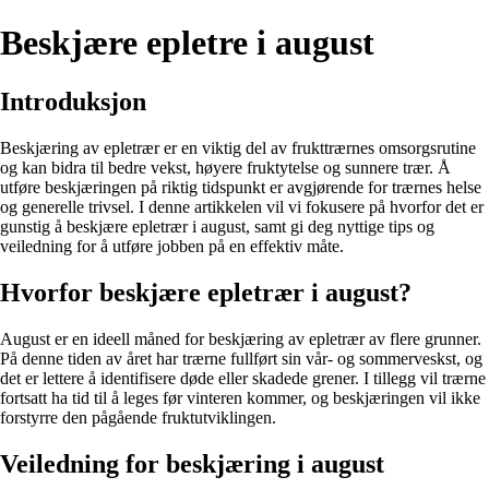
Beskjære epletre i august
Introduksjon
Beskjæring av epletrær er en viktig del av frukttrærnes omsorgsrutine
og kan bidra til bedre vekst, høyere fruktytelse og sunnere trær. Å
utføre beskjæringen på riktig tidspunkt er avgjørende for trærnes helse
og generelle trivsel. I denne artikkelen vil vi fokusere på hvorfor det er
gunstig å beskjære epletrær i august, samt gi deg nyttige tips og
veiledning for å utføre jobben på en effektiv måte.
Hvorfor beskjære epletrær i august?
August er en ideell måned for beskjæring av epletrær av flere grunner.
På denne tiden av året har trærne fullført sin vår- og sommerveskst, og
det er lettere å identifisere døde eller skadede grener. I tillegg vil trærne
fortsatt ha tid til å leges før vinteren kommer, og beskjæringen vil ikke
forstyrre den pågående fruktutviklingen.
Veiledning for beskjæring i august