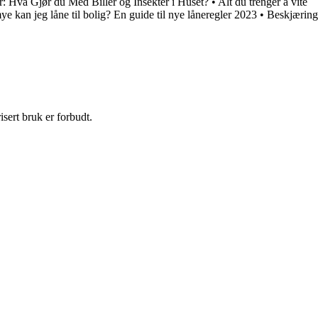
: Hva Gjør du Med Biller og Insekter i Huset?
•
Alt du trenger å vite
e kan jeg låne til bolig? En guide til nye låneregler 2023
•
Beskjæring
sert bruk er forbudt.