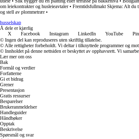
utleie
•
Slik bygger du en platting eller terrasse på bakkenivå
•
Boliglån
om leiekontrakter og husleieavtaler
•
Fremtidsfullmakt Skjema: Alt du t
og stell av plommetrær
•
husselskap
Å dele er kjærlig
X
Facebook
Instagram
LinkedIn
YouTube
Pin
© Ingen del kan reproduseres uten skriftlig tillatelse.
© Alle rettigheter forbeholdt. Vi deltar i tilknyttede programmer og mot
© Innholdet på denne nettsiden er beskyttet av opphavsrett. Vi samarbe
Lær mer om oss
Bak
Formål og verdier
Forfatterne
Gi et bidrag
Grener
Presentasjon
Gratis ressurser
Besparelser
Brukeranmeldelser
Handleguider
Håndbøker
Opptak
Beskrivelse
Spørsmål og svar