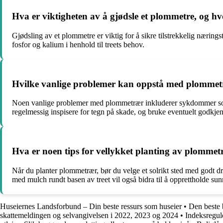
Hva er viktigheten av å gjødsle et plommetre, og hv
Gjødsling av et plommetre er viktig for å sikre tilstrekkelig næringst
fosfor og kalium i henhold til treets behov.
Hvilke vanlige problemer kan oppstå med plommetr
Noen vanlige problemer med plommetrær inkluderer sykdommer som mo
regelmessig inspisere for tegn på skade, og bruke eventuelt godkj
Hva er noen tips for vellykket planting av plommet
Når du planter plommetrær, bør du velge et solrikt sted med godt dre
med mulch rundt basen av treet vil også bidra til å opprettholde sun
Huseiernes Landsforbund – Din beste ressurs som huseier
•
Den beste 
skattemeldingen og selvangivelsen i 2022, 2023 og 2024
•
Indeksregule