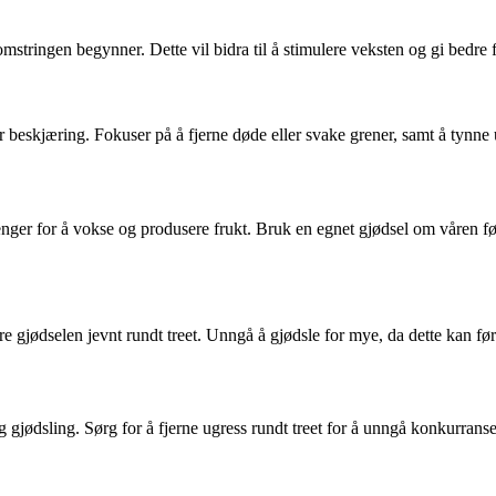
mstringen begynner. Dette vil bidra til å stimulere veksten og gi bedre
eskjæring. Fokuser på å fjerne døde eller svake grener, samt å tynne ut 
renger for å vokse og produsere frukt. Bruk en egnet gjødsel om våren f
pre gjødselen jevnt rundt treet. Unngå å gjødsle for mye, da dette kan før
gjødsling. Sørg for å fjerne ugress rundt treet for å unngå konkurrans