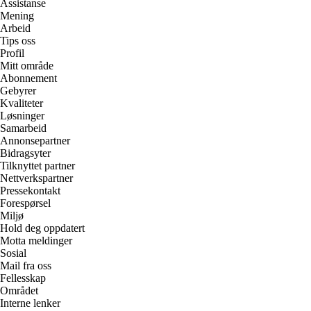
Assistanse
Mening
Arbeid
Tips oss
Profil
Mitt område
Abonnement
Gebyrer
Kvaliteter
Løsninger
Samarbeid
Annonsepartner
Bidragsyter
Tilknyttet partner
Nettverkspartner
Pressekontakt
Forespørsel
Miljø
Hold deg oppdatert
Motta meldinger
Sosial
Mail fra oss
Fellesskap
Området
Interne lenker