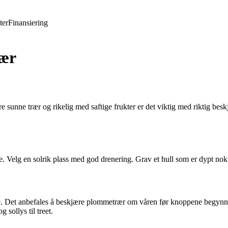
ter
Finansiering
rær
 sunne trær og rikelig med saftige frukter er det viktig med riktig beskj
e. Velg en solrik plass med god drenering. Grav et hull som er dypt nok t
re. Det anbefales å beskjære plommetrær om våren før knoppene begynner
 sollys til treet.