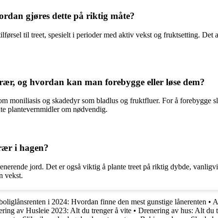
ordan gjøres dette på riktig måte?
ilførsel til treet, spesielt i perioder med aktiv vekst og fruktsetting. D
ær, og hvordan kan man forebygge eller løse dem?
niliasis og skadedyr som bladlus og fruktfluer. For å forebygge slike
ente plantevernmidler om nødvendig.
rær i hagen?
nerende jord. Det er også viktig å plante treet på riktig dybde, vanligv
n vekst.
boliglånsrenten i 2024: Hvordan finne den mest gunstige lånerenten
•
A
ring av Husleie 2023: Alt du trenger å vite
•
Drenering av hus: Alt du t