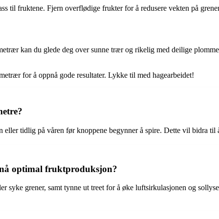
s til fruktene. Fjern overflødige frukter for å redusere vekten på gren
metrær kan du glede deg over sunne trær og rikelig med deilige plommer.
metrær for å oppnå gode resultater. Lykke til med hagearbeidet!
metre?
en eller tidlig på våren før knoppene begynner å spire. Dette vil bidra
nå optimal fruktproduksjon?
 syke grener, samt tynne ut treet for å øke luftsirkulasjonen og sollyset.