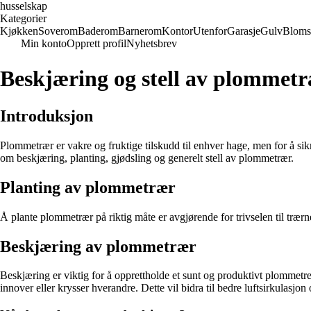
husselskap
Kategorier
Kjøkken
Soverom
Baderom
Barnerom
Kontor
Utenfor
Garasje
Gulv
Bloms
Min konto
Opprett profil
Nyhetsbrev
Beskjæring og stell av plommet
Introduksjon
Plommetrær er vakre og fruktige tilskudd til enhver hage, men for å sikre
om beskjæring, planting, gjødsling og generelt stell av plommetrær.
Planting av plommetrær
Å plante plommetrær på riktig måte er avgjørende for trivselen til trærn
Beskjæring av plommetrær
Beskjæring er viktig for å opprettholde et sunt og produktivt plommet
innover eller krysser hverandre. Dette vil bidra til bedre luftsirkulasjon og