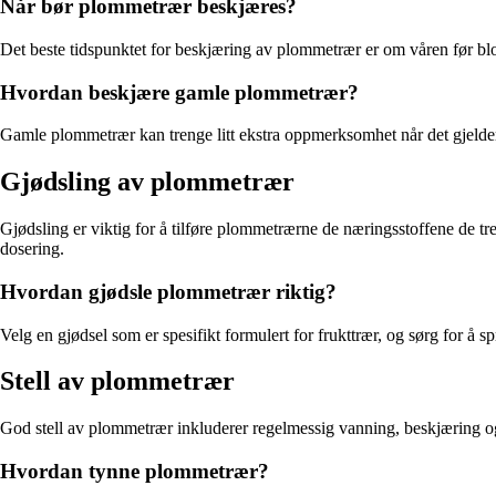
Når bør plommetrær beskjæres?
Det beste tidspunktet for beskjæring av plommetrær er om våren før blo
Hvordan beskjære gamle plommetrær?
Gamle plommetrær kan trenge litt ekstra oppmerksomhet når det gjelder b
Gjødsling av plommetrær
Gjødsling er viktig for å tilføre plommetrærne de næringsstoffene de t
dosering.
Hvordan gjødsle plommetrær riktig?
Velg en gjødsel som er spesifikt formulert for frukttrær, og sørg for å s
Stell av plommetrær
God stell av plommetrær inkluderer regelmessig vanning, beskjæring og 
Hvordan tynne plommetrær?