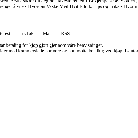
srente: Slik sikrer du deg den laveste renten
•
Bekjempelse av Skadedyr
renger å vite
•
Hvordan Vaske Med Hvit Eddik: Tips og Triks
•
Hvor my
terest
TikTok
Mail
RSS
tar betaling for kjøp gjort gjennom våre henvisninger.
ider med kommersielle partnere og kan motta betaling ved kjøp. Uautori