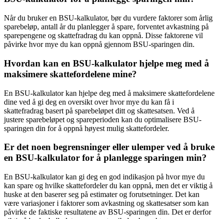
Når du bruker en BSU-kalkulator, bør du vurdere faktorer som årlig
sparebeløp, antall år du planlegger å spare, forventet avkastning på
sparepengene og skattefradrag du kan oppnå. Disse faktorene vil
påvirke hvor mye du kan oppnå gjennom BSU-sparingen din.
Hvordan kan en BSU-kalkulator hjelpe meg med å
maksimere skattefordelene mine?
En BSU-kalkulator kan hjelpe deg med å maksimere skattefordelene
dine ved å gi deg en oversikt over hvor mye du kan få i
skattefradrag basert på sparebeløpet ditt og skattesatsen. Ved å
justere sparebeløpet og spareperioden kan du optimalisere BSU-
sparingen din for å oppnå høyest mulig skattefordeler.
Er det noen begrensninger eller ulemper ved å bruke
en BSU-kalkulator for å planlegge sparingen min?
En BSU-kalkulator kan gi deg en god indikasjon på hvor mye du
kan spare og hvilke skattefordeler du kan oppnå, men det er viktig å
huske at den baserer seg på estimater og forutsetninger. Det kan
være variasjoner i faktorer som avkastning og skattesatser som kan
påvirke de faktiske resultatene av BSU-sparingen din. Det er derfor