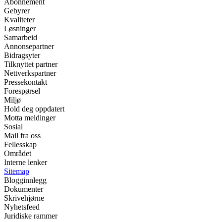
Abonnement
Gebyrer
Kvaliteter
Løsninger
Samarbeid
Annonsepartner
Bidragsyter
Tilknyttet partner
Nettverkspartner
Pressekontakt
Forespørsel
Miljø
Hold deg oppdatert
Motta meldinger
Sosial
Mail fra oss
Fellesskap
Området
Interne lenker
Sitemap
Blogginnlegg
Dokumenter
Skrivehjørne
Nyhetsfeed
Juridiske rammer