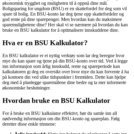
økonomisk trygghet og muligheten til å oppnå dine mål.
Boligsparing for ungdom (BSU) er en skattefordel for deg som vil
spare til bolig. En BSU-konto lar deg tjene opp skattefordeler og
god rente på dine sparepenger. Men hvordan kan du maksimere
sparemulighetene dine? Her skal vi se nærmere på hvordan du kan
bruke en BSU kalkulator for å optimalisere innskuddene dine.
Hva er en BSU Kalkulator?
En BSU kalkulator er et nyttig verktøy som lar deg beregne hvor
mye du kan spare og tjene på din BSU-konto over tid. Ved å legge
inn informasjon som årlig innskudd, rente og spareperiode kan
kalkulatoren gi deg en oversikt over hvor mye du kan forvente å ha
på kontoen din ved ulike tidspunkter i fremtiden. Dette kan hjelpe
deg med å planlegge sparemålene dine bedre og ta mer informerte
økonomiske beslutninger.
Hvordan bruke en BSU Kalkulator
For å bruke en BSU kalkulator effektivt, bør du samle inn all
nødvendig informasjon om din BSU-konto og spareplan. Følg
deretter disse enkle trinnene: