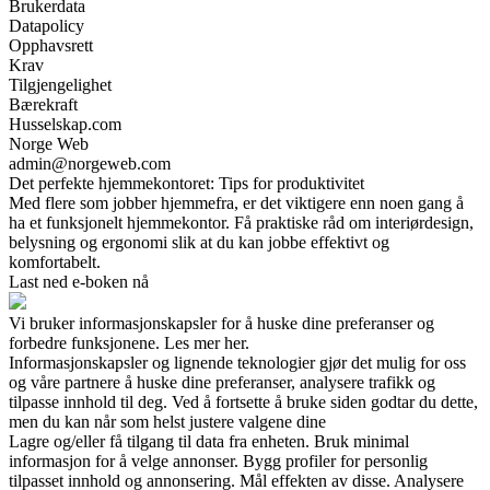
Brukerdata
Datapolicy
Opphavsrett
Krav
Tilgjengelighet
Bærekraft
Husselskap.com
Norge Web
admin@norgeweb.com
Det perfekte hjemmekontoret: Tips for produktivitet
Med flere som jobber hjemmefra, er det viktigere enn noen gang å
ha et funksjonelt hjemmekontor. Få praktiske råd om interiørdesign,
belysning og ergonomi slik at du kan jobbe effektivt og
komfortabelt.
Last ned e-boken nå
Vi bruker informasjonskapsler for å huske dine preferanser og
forbedre funksjonene. Les mer her.
Informasjonskapsler og lignende teknologier gjør det mulig for oss
og våre partnere å huske dine preferanser, analysere trafikk og
tilpasse innhold til deg. Ved å fortsette å bruke siden godtar du dette,
men du kan når som helst justere valgene dine
Lagre og/eller få tilgang til data fra enheten. Bruk minimal
informasjon for å velge annonser. Bygg profiler for personlig
tilpasset innhold og annonsering. Mål effekten av disse. Analysere