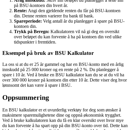
Årlig innskudd:
Skriv inn beløpet du planlegger å sette inn
på BSU-kontoen din hvert år.
Rente:
Angi den gjeldende renten du får på BSU-kontoen
din. Denne renten varierer fra bank til bank.
Spareperiode:
Velg antall år du planlegger å spare på BSU-
kontoen din.
Trykk på Beregn:
Kalkulatoren vil nå gi deg en oversikt
over beløpet du kan forvente å ha på kontoen din ved ulike
tidspunkter i fremtiden.
Eksempel på bruk av BSU Kalkulator
La oss si at du er 25 år gammel og har en BSU-konto med en årlig
innskudd på 25 000 kroner og en rente på 2 %. Du planlegger å
spare i 10 år. Ved å bruke en BSU kalkulator kan du se at du vil ha
over 300 000 kroner på kontoen din etter 10 år. Dette viser deg hvor
lønnsomt det kan være å spare i BSU.
Oppsummering
En BSU kalkulator er et uvurderlig verktøy for deg som ønsker å
maksimere sparemulighetene dine og oppnå økonomisk trygghet.
Ved å bruke kalkulatoren kan du få en klar oversikt over hvor mye
du kan forvente å ha spart opp på din BSU-konto over tid. Dette kan