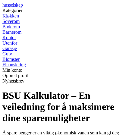
husselskap
Kategorier
Kjøkken
Soverom
Baderom
Barnerom
Kontor
Utenfor
Garasje
Gulv
Blomster
Finansiering
Min konto
Opprett profil
Nyhetsbrev
BSU Kalkulator – En
veiledning for å maksimere
dine sparemuligheter
Å spare penger er en viktig økonomisk vanen som kan gi deg