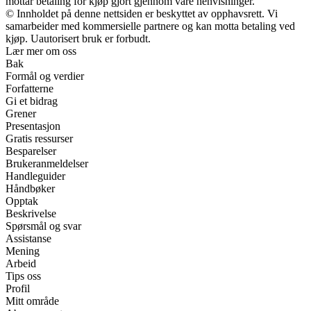
mottar betaling for kjøp gjort gjennom våre henvisninger.
© Innholdet på denne nettsiden er beskyttet av opphavsrett. Vi
samarbeider med kommersielle partnere og kan motta betaling ved
kjøp. Uautorisert bruk er forbudt.
Lær mer om oss
Bak
Formål og verdier
Forfatterne
Gi et bidrag
Grener
Presentasjon
Gratis ressurser
Besparelser
Brukeranmeldelser
Handleguider
Håndbøker
Opptak
Beskrivelse
Spørsmål og svar
Assistanse
Mening
Arbeid
Tips oss
Profil
Mitt område