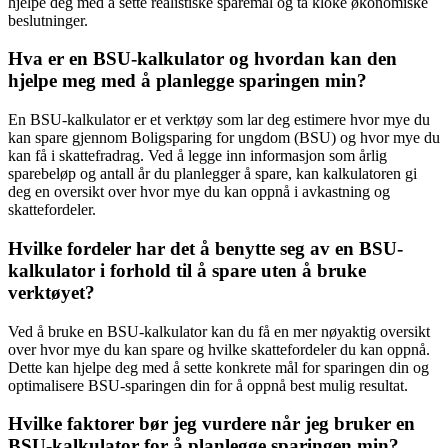
hjelpe deg med å sette realistiske sparemål og ta kloke økonomiske
beslutninger.
Hva er en BSU-kalkulator og hvordan kan den
hjelpe meg med å planlegge sparingen min?
En BSU-kalkulator er et verktøy som lar deg estimere hvor mye du
kan spare gjennom Boligsparing for ungdom (BSU) og hvor mye du
kan få i skattefradrag. Ved å legge inn informasjon som årlig
sparebeløp og antall år du planlegger å spare, kan kalkulatoren gi
deg en oversikt over hvor mye du kan oppnå i avkastning og
skattefordeler.
Hvilke fordeler har det å benytte seg av en BSU-
kalkulator i forhold til å spare uten å bruke
verktøyet?
Ved å bruke en BSU-kalkulator kan du få en mer nøyaktig oversikt
over hvor mye du kan spare og hvilke skattefordeler du kan oppnå.
Dette kan hjelpe deg med å sette konkrete mål for sparingen din og
optimalisere BSU-sparingen din for å oppnå best mulig resultat.
Hvilke faktorer bør jeg vurdere når jeg bruker en
BSU-kalkulator for å planlegge sparingen min?