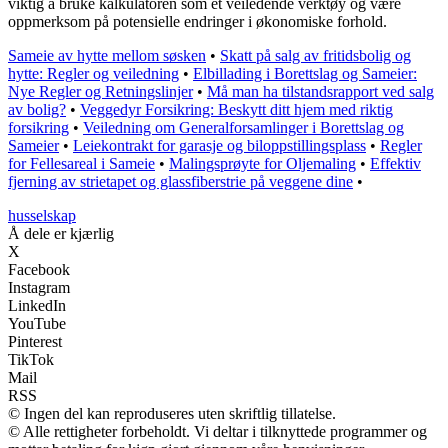
viktig å bruke kalkulatoren som et veiledende verktøy og være
oppmerksom på potensielle endringer i økonomiske forhold.
Sameie av hytte mellom søsken
•
Skatt på salg av fritidsbolig og
hytte: Regler og veiledning
•
Elbillading i Borettslag og Sameier:
Nye Regler og Retningslinjer
•
Må man ha tilstandsrapport ved salg
av bolig?
•
Veggedyr Forsikring: Beskytt ditt hjem med riktig
forsikring
•
Veiledning om Generalforsamlinger i Borettslag og
Sameier
•
Leiekontrakt for garasje og biloppstillingsplass
•
Regler
for Fellesareal i Sameie
•
Malingsprøyte for Oljemaling
•
Effektiv
fjerning av strietapet og glassfiberstrie på veggene dine
•
husselskap
Å dele er kjærlig
X
Facebook
Instagram
LinkedIn
YouTube
Pinterest
TikTok
Mail
RSS
© Ingen del kan reproduseres uten skriftlig tillatelse.
© Alle rettigheter forbeholdt. Vi deltar i tilknyttede programmer og