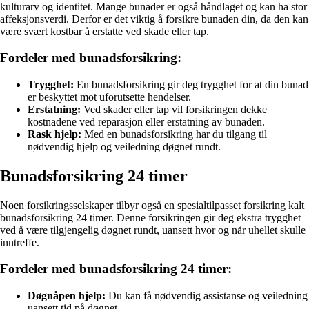
kulturarv og identitet. Mange bunader er også håndlaget og kan ha stor
affeksjonsverdi. Derfor er det viktig å forsikre bunaden din, da den kan
være svært kostbar å erstatte ved skade eller tap.
Fordeler med bunadsforsikring:
Trygghet:
En bunadsforsikring gir deg trygghet for at din bunad
er beskyttet mot uforutsette hendelser.
Erstatning:
Ved skader eller tap vil forsikringen dekke
kostnadene ved reparasjon eller erstatning av bunaden.
Rask hjelp:
Med en bunadsforsikring har du tilgang til
nødvendig hjelp og veiledning døgnet rundt.
Bunadsforsikring 24 timer
Noen forsikringsselskaper tilbyr også en spesialtilpasset forsikring kalt
bunadsforsikring 24 timer. Denne forsikringen gir deg ekstra trygghet
ved å være tilgjengelig døgnet rundt, uansett hvor og når uhellet skulle
inntreffe.
Fordeler med bunadsforsikring 24 timer:
Døgnåpen hjelp:
Du kan få nødvendig assistanse og veiledning
uansett tid på døgnet.