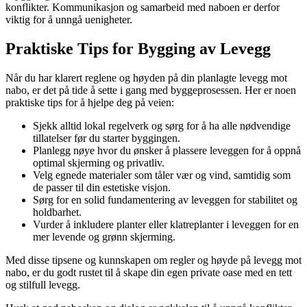
konflikter. Kommunikasjon og samarbeid med naboen er derfor
viktig for å unngå uenigheter.
Praktiske Tips for Bygging av Levegg
Når du har klarert reglene og høyden på din planlagte levegg mot
nabo, er det på tide å sette i gang med byggeprosessen. Her er noen
praktiske tips for å hjelpe deg på veien:
Sjekk alltid lokal regelverk og sørg for å ha alle nødvendige
tillatelser før du starter byggingen.
Planlegg nøye hvor du ønsker å plassere leveggen for å oppnå
optimal skjerming og privatliv.
Velg egnede materialer som tåler vær og vind, samtidig som
de passer til din estetiske visjon.
Sørg for en solid fundamentering av leveggen for stabilitet og
holdbarhet.
Vurder å inkludere planter eller klatreplanter i leveggen for en
mer levende og grønn skjerming.
Med disse tipsene og kunnskapen om regler og høyde på levegg mot
nabo, er du godt rustet til å skape din egen private oase med en tett
og stilfull levegg.