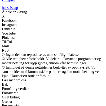
husselskap
Å dele er kjærlig
X
Facebook
Instagram
LinkedIn
YouTube
Pinterest
TikTok
Mail
RSS
© Ingen del kan reproduseres uten skriftlig tillatelse.
© Alle rettigheter forbeholdt. Vi deltar i tilknyttede programmer og
mottar betaling for kjøp gjort gjennom våre henvisninger.
© Innholdet på denne nettsiden er beskyttet av opphavsrett. Vi
samarbeider med kommersielle partnere og kan motta betaling ved
kjøp. Uautorisert bruk er forbudt.
Lær mer om oss
Bak
Formål og verdier
Forfatterne
Gi et bidrag
Grener
Presentasjon