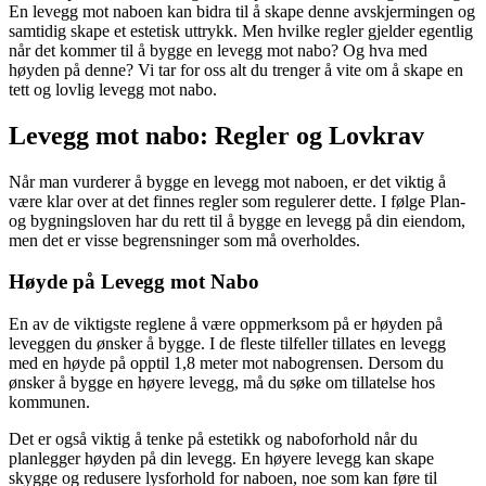
En levegg mot naboen kan bidra til å skape denne avskjermingen og
samtidig skape et estetisk uttrykk. Men hvilke regler gjelder egentlig
når det kommer til å bygge en levegg mot nabo? Og hva med
høyden på denne? Vi tar for oss alt du trenger å vite om å skape en
tett og lovlig levegg mot nabo.
Levegg mot nabo: Regler og Lovkrav
Når man vurderer å bygge en levegg mot naboen, er det viktig å
være klar over at det finnes regler som regulerer dette. I følge Plan-
og bygningsloven har du rett til å bygge en levegg på din eiendom,
men det er visse begrensninger som må overholdes.
Høyde på Levegg mot Nabo
En av de viktigste reglene å være oppmerksom på er høyden på
leveggen du ønsker å bygge. I de fleste tilfeller tillates en levegg
med en høyde på opptil 1,8 meter mot nabogrensen. Dersom du
ønsker å bygge en høyere levegg, må du søke om tillatelse hos
kommunen.
Det er også viktig å tenke på estetikk og naboforhold når du
planlegger høyden på din levegg. En høyere levegg kan skape
skygge og redusere lysforhold for naboen, noe som kan føre til