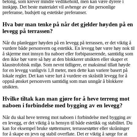
betong, som krever mindre vedlikehold, men kan være dyrere i
innkjøp. Det beste materialet vil avhenge av din personlige
preferanse, budsjett og estetiske preferanser.
Hva bør man tenke på når det gjelder høyden på en
levegg på terrassen?
Når du planlegger høyden på en levegg på terrassen, er det viktig å
vurdere både personvern og estetikk. En levegg bør være høy nok til
å skjerme mot innsyn fra naboer eller forbipasserende, samtidig som
den ikke bør være så høy at den blokkerer utsikten eller skaper et
klaustrofobisk miljø. Som nevnt tidligere, er maksimal tillatt høyde
for en levegg vanligvis 1,8 meter, men dette kan variere basert på
lokale regler. Det kan være lurt å vurdere en skråstilt levegg for å
oppnå ønsket personvern samtidig som man unngår å blokkere
utsikten.
Hvilke tiltak kan man gjøre for å heve terreng mot
naboen i forbindelse med bygging av en levegg?
Når du skal heve terreng mot naboen i forbindelse med bygging av
en levegg, er det viktig å ta hensyn til både estetikk og stabilitet. Du
kan for eksempel bruke støttemurer, terrassestøtter eller skråninger
for å skape en jevn og stabil overflate. Det er viktig å sørge for at