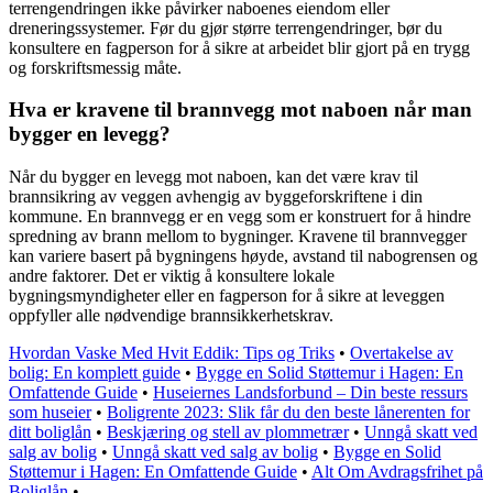
terrengendringen ikke påvirker naboenes eiendom eller
dreneringssystemer. Før du gjør større terrengendringer, bør du
konsultere en fagperson for å sikre at arbeidet blir gjort på en trygg
og forskriftsmessig måte.
Hva er kravene til brannvegg mot naboen når man
bygger en levegg?
Når du bygger en levegg mot naboen, kan det være krav til
brannsikring av veggen avhengig av byggeforskriftene i din
kommune. En brannvegg er en vegg som er konstruert for å hindre
spredning av brann mellom to bygninger. Kravene til brannvegger
kan variere basert på bygningens høyde, avstand til nabogrensen og
andre faktorer. Det er viktig å konsultere lokale
bygningsmyndigheter eller en fagperson for å sikre at leveggen
oppfyller alle nødvendige brannsikkerhetskrav.
Hvordan Vaske Med Hvit Eddik: Tips og Triks
•
Overtakelse av
bolig: En komplett guide
•
Bygge en Solid Støttemur i Hagen: En
Omfattende Guide
•
Huseiernes Landsforbund – Din beste ressurs
som huseier
•
Boligrente 2023: Slik får du den beste lånerenten for
ditt boliglån
•
Beskjæring og stell av plommetrær
•
Unngå skatt ved
salg av bolig
•
Unngå skatt ved salg av bolig
•
Bygge en Solid
Støttemur i Hagen: En Omfattende Guide
•
Alt Om Avdragsfrihet på
Boliglån
•