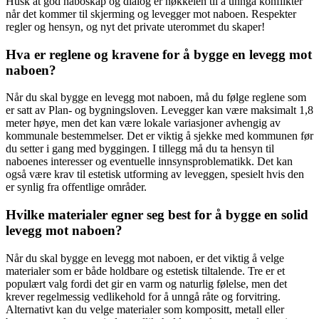
Husk at god naboskap og dialog er nøkkelen til å unngå konflikter
når det kommer til skjerming og levegger mot naboen. Respekter
regler og hensyn, og nyt det private uterommet du skaper!
Hva er reglene og kravene for å bygge en levegg mot
naboen?
Når du skal bygge en levegg mot naboen, må du følge reglene som
er satt av Plan- og bygningsloven. Levegger kan være maksimalt 1,8
meter høye, men det kan være lokale variasjoner avhengig av
kommunale bestemmelser. Det er viktig å sjekke med kommunen før
du setter i gang med byggingen. I tillegg må du ta hensyn til
naboenes interesser og eventuelle innsynsproblematikk. Det kan
også være krav til estetisk utforming av leveggen, spesielt hvis den
er synlig fra offentlige områder.
Hvilke materialer egner seg best for å bygge en solid
levegg mot naboen?
Når du skal bygge en levegg mot naboen, er det viktig å velge
materialer som er både holdbare og estetisk tiltalende. Tre er et
populært valg fordi det gir en varm og naturlig følelse, men det
krever regelmessig vedlikehold for å unngå råte og forvitring.
Alternativt kan du velge materialer som kompositt, metall eller