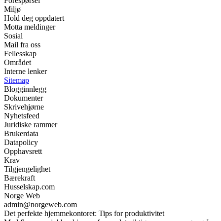
Forespørsel
Miljø
Hold deg oppdatert
Motta meldinger
Sosial
Mail fra oss
Fellesskap
Området
Interne lenker
Sitemap
Blogginnlegg
Dokumenter
Skrivehjørne
Nyhetsfeed
Juridiske rammer
Brukerdata
Datapolicy
Opphavsrett
Krav
Tilgjengelighet
Bærekraft
Husselskap.com
Norge Web
admin@norgeweb.com
Det perfekte hjemmekontoret: Tips for produktivitet