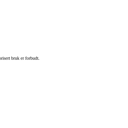
isert bruk er forbudt.