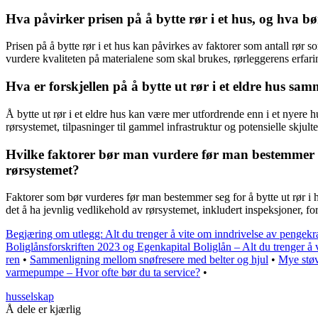
Hva påvirker prisen på å bytte rør i et hus, og hva 
Prisen på å bytte rør i et hus kan påvirkes av faktorer som antall rør 
vurdere kvaliteten på materialene som skal brukes, rørleggerens erfa
Hva er forskjellen på å bytte ut rør i et eldre hus s
Å bytte ut rør i et eldre hus kan være mer utfordrende enn i et nyere 
rørsystemet, tilpasninger til gammel infrastruktur og potensielle skjul
Hvilke faktorer bør man vurdere før man bestemmer seg
rørsystemet?
Faktorer som bør vurderes før man bestemmer seg for å bytte ut rør i h
det å ha jevnlig vedlikehold av rørsystemet, inkludert inspeksjoner, f
Begjæring om utlegg: Alt du trenger å vite om inndrivelse av pengekr
Boliglånsforskriften 2023 og Egenkapital Boliglån – Alt du trenger å 
ren
•
Sammenligning mellom snøfresere med belter og hjul
•
Mye støv 
varmepumpe – Hvor ofte bør du ta service?
•
husselskap
Å dele er kjærlig