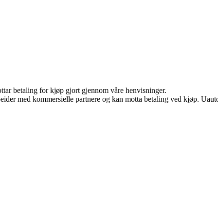
ottar betaling for kjøp gjort gjennom våre henvisninger.
eider med kommersielle partnere og kan motta betaling ved kjøp. Uautor