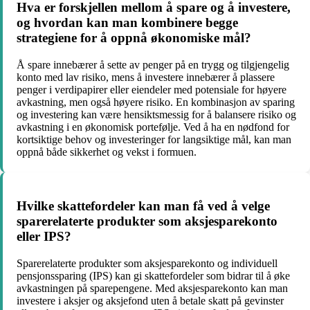
Hva er forskjellen mellom å spare og å investere,
og hvordan kan man kombinere begge
strategiene for å oppnå økonomiske mål?
Å spare innebærer å sette av penger på en trygg og tilgjengelig
konto med lav risiko, mens å investere innebærer å plassere
penger i verdipapirer eller eiendeler med potensiale for høyere
avkastning, men også høyere risiko. En kombinasjon av sparing
og investering kan være hensiktsmessig for å balansere risiko og
avkastning i en økonomisk portefølje. Ved å ha en nødfond for
kortsiktige behov og investeringer for langsiktige mål, kan man
oppnå både sikkerhet og vekst i formuen.
Hvilke skattefordeler kan man få ved å velge
sparerelaterte produkter som aksjesparekonto
eller IPS?
Sparerelaterte produkter som aksjesparekonto og individuell
pensjonssparing (IPS) kan gi skattefordeler som bidrar til å øke
avkastningen på sparepengene. Med aksjesparekonto kan man
investere i aksjer og aksjefond uten å betale skatt på gevinster