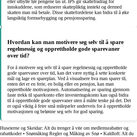
eller utbytte før pengene tas ut. IPS gir skattefradrag for
innskuddene, som reduserer skattepliktig inntekt og dermed
skatten man må betale. Disse skattefordelene kan bidra til å øke
langsiktig formuebygging og pensjonssparing.
Hvordan kan man motivere seg selv til å spare
regelmessig og opprettholde gode sparevaner
over tid?
For å motivere seg selv til å spare regelmessig og opprettholde
gode sparevaner over tid, kan det være nyttig å sette konkrete
mål og lage en spareplan. Ved å visualisere hva man sparer til,
enten det er en ferie, en bolig eller en pensjon, kan man
opprettholde motivasjonen. Automatisering av sparing gjennom
faste trekk til sparekonto eller investeringskonto kan også bidra
til å opprettholde gode sparevaner uten å måtte tenke på det. Det
er også viktig å feire små milepæler underveis for å opprettholde
motivasjonen og belønne seg selv for god sparing.
Huseierne og Skeidar: Alt du trenger å vite om medlemsrabatter og
rabattkoder
•
Snømåking Regler og Måking av Snø
•
Kaldloft: Alt du