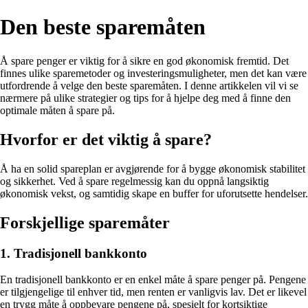
Den beste sparemåten
Å spare penger er viktig for å sikre en god økonomisk fremtid. Det
finnes ulike sparemetoder og investeringsmuligheter, men det kan være
utfordrende å velge den beste sparemåten. I denne artikkelen vil vi se
nærmere på ulike strategier og tips for å hjelpe deg med å finne den
optimale måten å spare på.
Hvorfor er det viktig å spare?
Å ha en solid spareplan er avgjørende for å bygge økonomisk stabilitet
og sikkerhet. Ved å spare regelmessig kan du oppnå langsiktig
økonomisk vekst, og samtidig skape en buffer for uforutsette hendelser.
Forskjellige sparemåter
1. Tradisjonell bankkonto
En tradisjonell bankkonto er en enkel måte å spare penger på. Pengene
er tilgjengelige til enhver tid, men renten er vanligvis lav. Det er likevel
en trygg måte å oppbevare pengene på, spesielt for kortsiktige