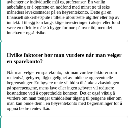
avhenger av individuelle mål og preferanser. En vanlig
anbefaling er å opprette en nødfond med minst tre til seks
måneders levekostnader på en høyrentekonto. Dette gir en
finansiell sikkerhetspute i tilfelle uforutsette utgifter eller tap av
inntekt. I tillegg kan langsiktige investeringer i aksjer eller fond
være en effektiv måte å bygge formue på over tid, men det
innebærer også risiko.
Hvilke faktorer bør man vurdere når man velger
en sparekonto?
Når man velger en sparekonto, bør man vurdere faktorer som
rentenivå, gebyrer, tilgjengelighet av midlene og eventuelle
begrensninger. En høyere rente vil bidra til å øke avkastningen
på sparepengene, mens lave eller ingen gebyrer vil redusere
kostnadene ved å opprettholde kontoen. Det er også viktig å
vurdere om man trenger umiddelbar tilgang til pengene eller om
man kan binde dem i en høyrentekonto med begrensninger for å
oppnå bedre rentevilkår.