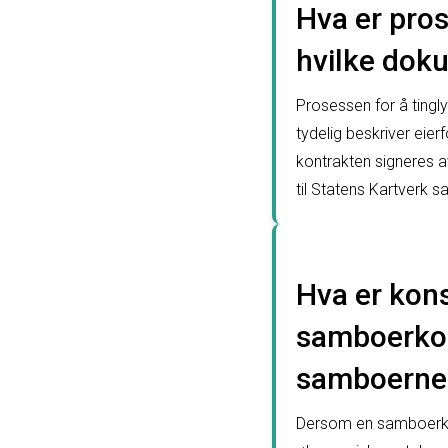
Hva er pros
hvilke dok
Prosessen for å tingl
tydelig beskriver eier
kontrakten signeres 
til Statens Kartverk
Hva er kons
samboerkon
samboernes 
Dersom en samboerkontr