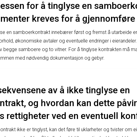
essen for å tinglyse en samboerk
umenter kreves for å gjennomføre
yse en samboerkontrakt innebærer først og fremst å utarbeide en 
forhold, økonomiske avtaler og eventuelle endringer i eierandeler
av begge samboere og to vitner. For å tinglyse kontrakten må m
 sammen med nødvendig dokumentasjon og gebyr.
ekvensene av å ikke tinglyse en
trakt, og hvordan kan dette påvi
rettigheter ved en eventuell konf
akt ikke er tinglyst, kan det føre til uklarheter og tvister om e