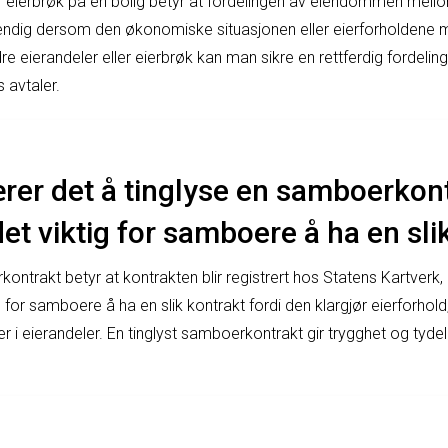
ler eierbrøk på en bolig betyr at fordelingen av eiendommen me
ndig dersom den økonomiske situasjonen eller eierforholdene
re eierandeler eller eierbrøk kan man sikre en rettferdig fordeli
avtaler.
rer det å tinglyse en samboerkont
det viktig for samboere å ha en sli
ontrakt betyr at kontrakten blir registrert hos Statens Kartverk,
ig for samboere å ha en slik kontrakt fordi den klargjør eierforho
r i eierandeler. En tinglyst samboerkontrakt gir trygghet og tyd