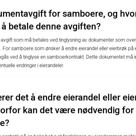
umentavgift for samboere, og hvo
å betale denne avgiften?
 avgift som må betales ved tinglysning av dokumenter som over
om. For samboere som ønsker å endre eierandel eller eierbrøk på e
gås ved å tinglyse en samboerkontrakt. Dette dokumentet må in
tuelle endringer i eierandeler.
er det å endre eierandel eller ei
hvorfor kan det være nødvendig fo
te?