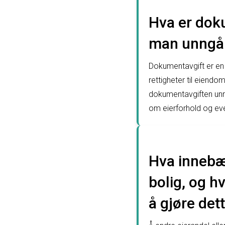
Hva er dok
man unngå 
Dokumentavgift er en
rettigheter til eiend
dokumentavgiften unn
om eierforhold og even
Hva innebær
bolig, og 
å gjøre det