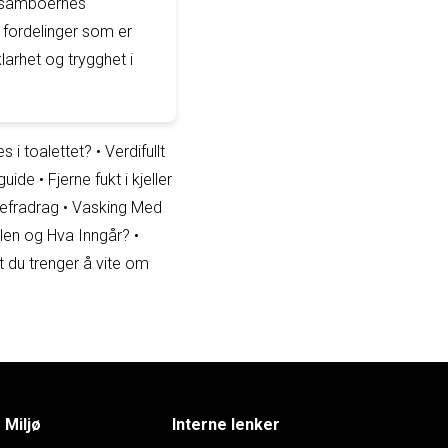
an samboernes
 fordelinger som er
larhet og trygghet i
s i toalettet?
•
Verdifullt
guide
•
Fjerne fukt i kjeller
efradrag
•
Vasking Med
elen og Hva Inngår?
•
t du trenger å vite om
Miljø
Interne lenker