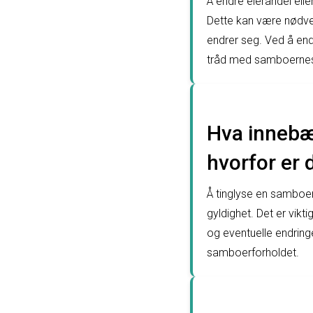
Å endre eierandel el
Dette kan være nødve
endrer seg. Ved å end
tråd med samboernes 
Hva innebæ
hvorfor er 
Å tinglyse en samboerk
gyldighet. Det er vikt
og eventuelle endringe
samboerforholdet.