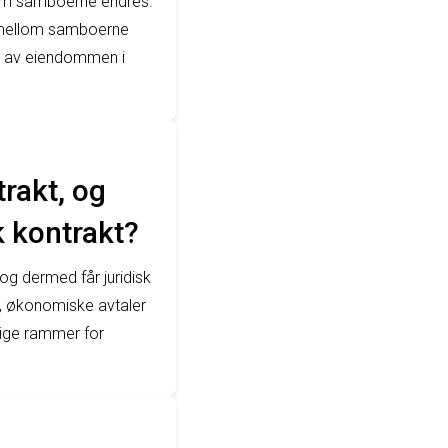
llom samboerne endres.
 mellom samboerne
ng av eiendommen i
rakt, og
k kontrakt?
 og dermed får juridisk
ld, økonomiske avtaler
elige rammer for