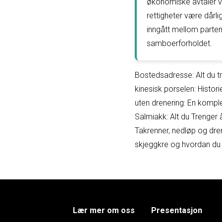
økonomiske avtaler ve
rettigheter være dårl
inngått mellom partene
samboerforholdet.
Bostedsadresse: Alt du tr
kinesisk porselen: Histori
uten drenering: En komple
Salmiakk: Alt du Trenger 
Takrenner, nedløp og dren
skjeggkre og hvordan d
Lær mer om oss
Presentasjon