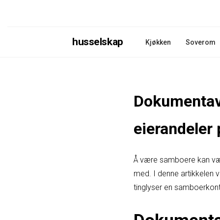
husselskap
Kjøkken
Soverom
Dokumentavg
eierandeler 
Å være samboere kan være
med. I denne artikkelen 
tinglyser en samboerkont