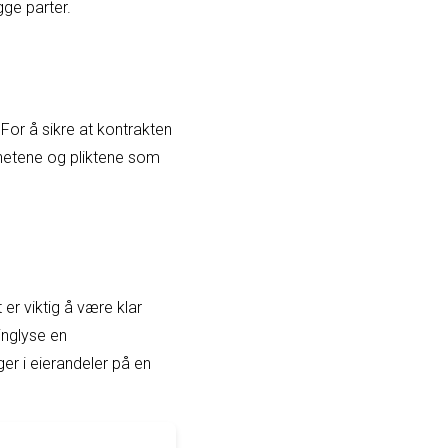
gge parter.
 For å sikre at kontrakten
ighetene og pliktene som
r viktig å være klar
inglyse en
r i eierandeler på en