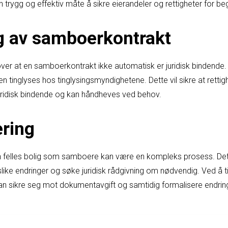
trygg og effektiv måte å sikre eierandeler og rettigheter for be
g av samboerkontrakt
 over at en samboerkontrakt ikke automatisk er juridisk bindende.
 den tinglyses hos tinglysingsmyndighetene. Dette vil sikre at rett
 juridisk bindende og kan håndheves ved behov.
ring
n felles bolig som samboere kan være en kompleks prosess. Det e
ike endringer og søke juridisk rådgivning om nødvendig. Ved å t
 sikre seg mot dokumentavgift og samtidig formalisere endringe