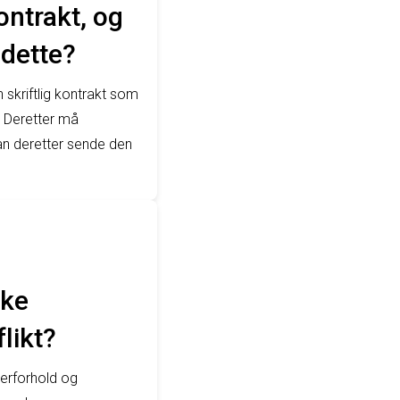
ontrakt, og
 dette?
skriftlig kontrakt som
. Deretter må
an deretter sende den
rke
likt?
ierforhold og