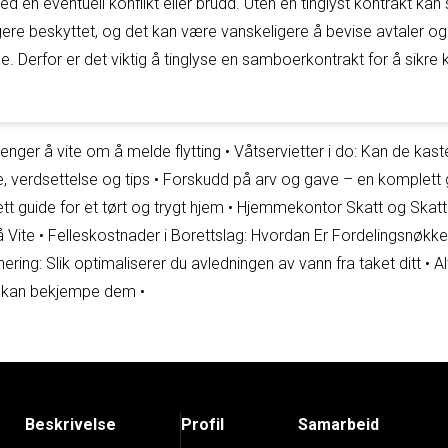
d en eventuell konflikt eller brudd. Uten en tinglyst kontrakt k
igere beskyttet, og det kan være vanskeligere å bevise avtaler og
. Derfor er det viktig å tinglyse en samboerkontrakt for å sikre k
enger å vite om å melde flytting
•
Våtservietter i do: Kan de kaste
e, verdsettelse og tips
•
Forskudd på arv og gave – en komplett 
tt guide for et tørt og trygt hjem
•
Hjemmekontor Skatt og Skatt
å Vite
•
Felleskostnader i Borettslag: Hvordan Er Fordelingsnøkk
ering: Slik optimaliserer du avledningen av vann fra taket ditt
•
Al
u kan bekjempe dem
•
Beskrivelse
Profil
Samarbeid