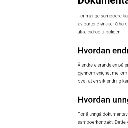
Dokumenta
For mange samboere kan d
av partene ønsker å ha en
ulike bidrag til boligen.
Hvordan endr
Å endre eierandelen på e
gjennom enighet mellom pa
over at en slik endring 
Hvordan unng
For å unngå dokumentavgi
samboerkontrakt. Dette vi