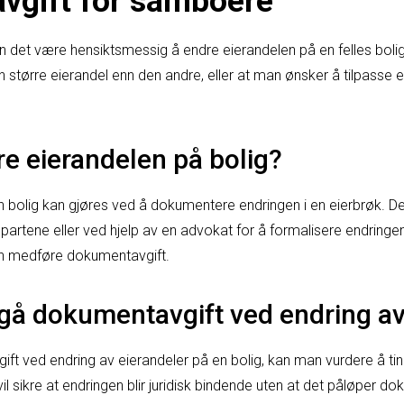
vgift for samboere
et være hensiktsmessig å endre eierandelen på en felles bolig.
 større eierandel enn den andre, eller at man ønsker å tilpasse 
e eierandelen på bolig?
n bolig kan gjøres ved å dokumentere endringen i en eierbrøk. De
rtene eller ved hjelp av en advokat for å formalisere endringen.
kan medføre dokumentavgift.
å dokumentavgift ved endring av
ft ved endring av eierandeler på en bolig, kan man vurdere å ti
l sikre at endringen blir juridisk bindende uten at det påløper do