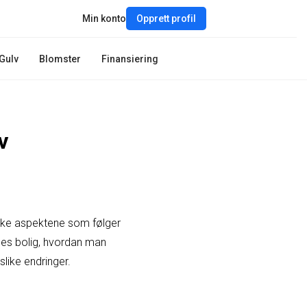
Min konto
Opprett profil
Gulv
Blomster
Finansiering
v
iske aspektene som følger
les bolig, hvordan man
like endringer.