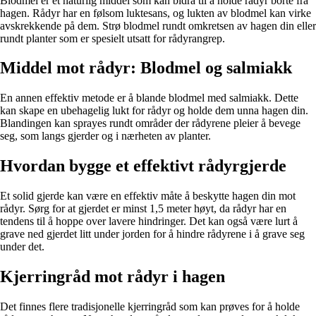
Blodmel er et naturlig middel som kan bidra til å holde rådyr borte fra
hagen. Rådyr har en følsom luktesans, og lukten av blodmel kan virke
avskrekkende på dem. Strø blodmel rundt omkretsen av hagen din eller
rundt planter som er spesielt utsatt for rådyrangrep.
Middel mot rådyr: Blodmel og salmiakk
En annen effektiv metode er å blande blodmel med salmiakk. Dette
kan skape en ubehagelig lukt for rådyr og holde dem unna hagen din.
Blandingen kan sprayes rundt områder der rådyrene pleier å bevege
seg, som langs gjerder og i nærheten av planter.
Hvordan bygge et effektivt rådyrgjerde
Et solid gjerde kan være en effektiv måte å beskytte hagen din mot
rådyr. Sørg for at gjerdet er minst 1,5 meter høyt, da rådyr har en
tendens til å hoppe over lavere hindringer. Det kan også være lurt å
grave ned gjerdet litt under jorden for å hindre rådyrene i å grave seg
under det.
Kjerringråd mot rådyr i hagen
Det finnes flere tradisjonelle kjerringråd som kan prøves for å holde