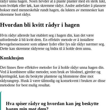
rådyr unna hagen. Noen hevder at å plante planter med en sterk lukt,
som hvitløk eller løk, kan skremme rådyr. Andre anbefaler å plassere
bokser med menneskehår rundt hagen, da lukten av mennesker kan
skremme bort rådyr.
Hvordan bli kvitt rådyr i hagen
Hvis rådyr allerede har etablert seg i hagen din, kan det være
utfordrende å bli kvitt dem. En effektiv metode er å installere
bevegelsessensorer som utløser lyder eller lys når rådyr nærmer seg.
Dette kan skremme rådyrene og bidra til å holde dem unna.
Konklusjon
Det finnes flere effektive metoder for å holde rådyr unna hagen din.
Ved å kombinere ulike metoder, som bruk av blodmel, gjerder og
kjerringråd, kan du beskytte plantene og blomstene dine mot
rådyrangrep. Husk å være tålmodig og konsekvent i bruken av disse
metodene for best mulig resultat.
Hva spiser rådyr og hvordan kan jeg beskytte
hagen min mot dem?