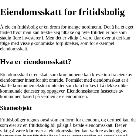
Eiendomsskatt for fritidsbolig
Å eie en fritidsbolig er en drøm for mange nordmenn. Det å ha et eget
fristed hvor man kan trekke seg tilbake og nyte fritiden er noe som
stadig flere investerer i. Men det er viktig å være klar over at det kan
følge med visse økonomiske forpliktelser, som for eksempel
eiendomsskatt.
Hva er eiendomsskatt?
Eiendomsskatt er en skatt som kommunene kan kreve inn fra eiere av
eiendommer innenfor sitt område. Formålet med eiendomsskatt er å
skaffe kommunen ekstra inntekter som kan brukes til å dekke ulike
kommunale tjenester og oppgaver. Eiendomsskatten fastsettes av
kommunen basert på verdien av eiendommen.
Skatteobjekt
Fritidsboliger regnes også som en form for eiendom, og dermed kan du
som eier av en fritidsbolig bli pålagt å betale eiendomsskatt. Det er
viktig å være klar over at eiendomsskatten kan variere avhengig av