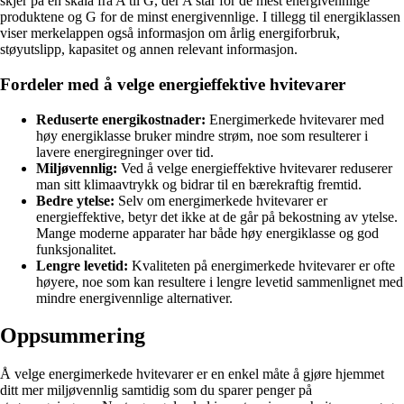
skjer på en skala fra A til G, der A står for de mest energivennlige
produktene og G for de minst energivennlige. I tillegg til energiklassen
viser merkelappen også informasjon om årlig energiforbruk,
støyutslipp, kapasitet og annen relevant informasjon.
Fordeler med å velge energieffektive hvitevarer
Reduserte energikostnader:
Energimerkede hvitevarer med
høy energiklasse bruker mindre strøm, noe som resulterer i
lavere energiregninger over tid.
Miljøvennlig:
Ved å velge energieffektive hvitevarer reduserer
man sitt klimaavtrykk og bidrar til en bærekraftig fremtid.
Bedre ytelse:
Selv om energimerkede hvitevarer er
energieffektive, betyr det ikke at de går på bekostning av ytelse.
Mange moderne apparater har både høy energiklasse og god
funksjonalitet.
Lengre levetid:
Kvaliteten på energimerkede hvitevarer er ofte
høyere, noe som kan resultere i lengre levetid sammenlignet med
mindre energivennlige alternativer.
Oppsummering
Å velge energimerkede hvitevarer er en enkel måte å gjøre hjemmet
ditt mer miljøvennlig samtidig som du sparer penger på