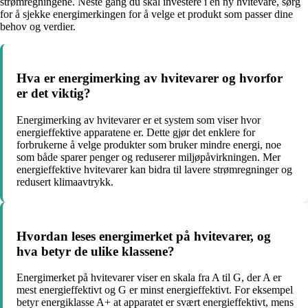
strømregningene. Neste gang du skal investere i en ny hvitevare, sørg
for å sjekke energimerkingen for å velge et produkt som passer dine
behov og verdier.
Hva er energimerking av hvitevarer og hvorfor
er det viktig?
Energimerking av hvitevarer er et system som viser hvor
energieffektive apparatene er. Dette gjør det enklere for
forbrukerne å velge produkter som bruker mindre energi, noe
som både sparer penger og reduserer miljøpåvirkningen. Mer
energieffektive hvitevarer kan bidra til lavere strømregninger og
redusert klimaavtrykk.
Hvordan leses energimerket på hvitevarer, og
hva betyr de ulike klassene?
Energimerket på hvitevarer viser en skala fra A til G, der A er
mest energieffektivt og G er minst energieffektivt. For eksempel
betyr energiklasse A+ at apparatet er svært energieffektivt, mens