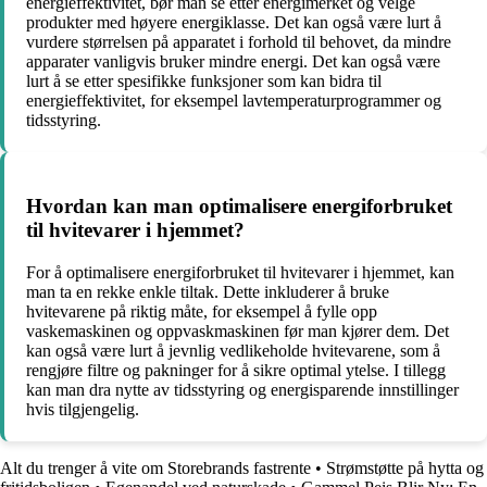
energieffektivitet, bør man se etter energimerket og velge
produkter med høyere energiklasse. Det kan også være lurt å
vurdere størrelsen på apparatet i forhold til behovet, da mindre
apparater vanligvis bruker mindre energi. Det kan også være
lurt å se etter spesifikke funksjoner som kan bidra til
energieffektivitet, for eksempel lavtemperaturprogrammer og
tidsstyring.
Hvordan kan man optimalisere energiforbruket
til hvitevarer i hjemmet?
For å optimalisere energiforbruket til hvitevarer i hjemmet, kan
man ta en rekke enkle tiltak. Dette inkluderer å bruke
hvitevarene på riktig måte, for eksempel å fylle opp
vaskemaskinen og oppvaskmaskinen før man kjører dem. Det
kan også være lurt å jevnlig vedlikeholde hvitevarene, som å
rengjøre filtre og pakninger for å sikre optimal ytelse. I tillegg
kan man dra nytte av tidsstyring og energisparende innstillinger
hvis tilgjengelig.
Alt du trenger å vite om Storebrands fastrente
•
Strømstøtte på hytta og