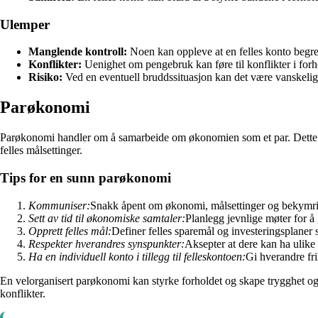
Ulemper
Manglende kontroll:
Noen kan oppleve at en felles konto begre
Konflikter:
Uenighet om pengebruk kan føre til konflikter i forh
Risiko:
Ved en eventuell bruddssituasjon kan det være vanskelig 
Parøkonomi
Parøkonomi handler om å samarbeide om økonomien som et par. Dette in
felles målsettinger.
Tips for en sunn parøkonomi
Kommuniser:
Snakk åpent om økonomi, målsettinger og bekymri
Sett av tid til økonomiske samtaler:
Planlegg jevnlige møter for 
Opprett felles mål:
Definer felles sparemål og investeringsplaner
Respekter hverandres synspunkter:
Aksepter at dere kan ha ulik
Ha en individuell konto i tillegg til felleskontoen:
Gi hverandre fri
En velorganisert parøkonomi kan styrke forholdet og skape trygghet o
konflikter.