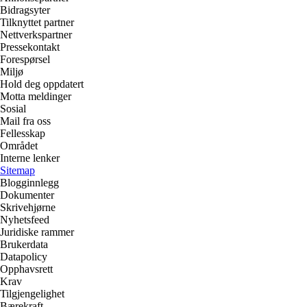
Bidragsyter
Tilknyttet partner
Nettverkspartner
Pressekontakt
Forespørsel
Miljø
Hold deg oppdatert
Motta meldinger
Sosial
Mail fra oss
Fellesskap
Området
Interne lenker
Sitemap
Blogginnlegg
Dokumenter
Skrivehjørne
Nyhetsfeed
Juridiske rammer
Brukerdata
Datapolicy
Opphavsrett
Krav
Tilgjengelighet
Bærekraft