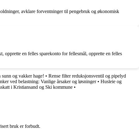
 holdninger, avklare forventninger til pengebruk og økonomisk
 opprette en felles sparekonto for fellesmål, opprette en felles
n sunn og vakker hage!
•
Rense filter reduksjonsventil og pipelyd
nker ved belastning: Vanlige årsaker og løsninger
•
Husleie og
skatt i Kristiansand og Ski kommune
•
sert bruk er forbudt.