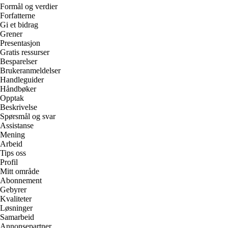
Formål og verdier
Forfatterne
Gi et bidrag
Grener
Presentasjon
Gratis ressurser
Besparelser
Brukeranmeldelser
Handleguider
Håndbøker
Opptak
Beskrivelse
Spørsmål og svar
Assistanse
Mening
Arbeid
Tips oss
Profil
Mitt område
Abonnement
Gebyrer
Kvaliteter
Løsninger
Samarbeid
Annonsepartner