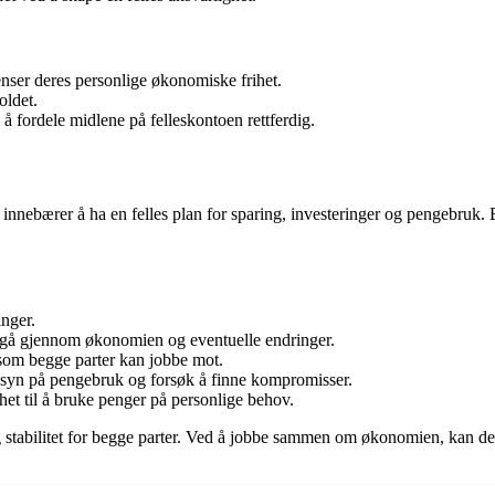
nser deres personlige økonomiske frihet.
oldet.
å fordele midlene på felleskontoen rettferdig.
nebærer å ha en felles plan for sparing, investeringer og pengebruk.
nger.
å gå gjennom økonomien og eventuelle endringer.
 som begge parter kan jobbe mot.
e syn på pengebruk og forsøk å finne kompromisser.
het til å bruke penger på personlige behov.
g stabilitet for begge parter. Ved å jobbe sammen om økonomien, kan d