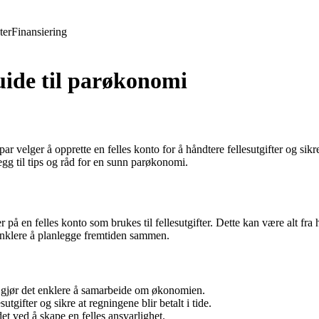
ter
Finansiering
uide til parøkonomi
r velger å opprette en felles konto for å håndtere fellesutgifter og sik
gg til tips og råd for en sunn parøkonomi.
å en felles konto som brukes til fellesutgifter. Dette kan være alt fra h
 enklere å planlegge fremtiden sammen.
g gjør det enklere å samarbeide om økonomien.
utgifter og sikre at regningene blir betalt i tide.
et ved å skape en felles ansvarlighet.