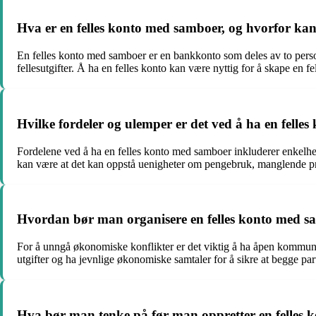
Hva er en felles konto med samboer, og hvorfor kan 
En felles konto med samboer er en bankkonto som deles av to person
fellesutgifter. Å ha en felles konto kan være nyttig for å skape en
Hvilke fordeler og ulemper er det ved å ha en fell
Fordelene ved å ha en felles konto med samboer inkluderer enkelhe
kan være at det kan oppstå uenigheter om pengebruk, manglende pr
Hvordan bør man organisere en felles konto med s
For å unngå økonomiske konflikter er det viktig å ha åpen kommuni
utgifter og ha jevnlige økonomiske samtaler for å sikre at begge pa
Hva bør man tenke på før man oppretter en felles