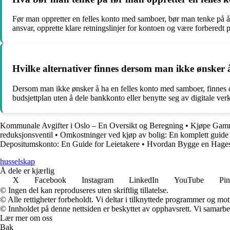
Før man oppretter en felles konto med samboer, bør man tenke på å 
ansvar, opprette klare retningslinjer for kontoen og være forberedt 
Hvilke alternativer finnes dersom man ikke ønsker 
Dersom man ikke ønsker å ha en felles konto med samboer, finnes det 
budsjettplan uten å dele bankkonto eller benytte seg av digitale ve
Kommunale Avgifter i Oslo – En Oversikt og Beregning
•
Kjøpe Gamme
reduksjonsventil
•
Omkostninger ved kjøp av bolig: En komplett guide
Depositumskonto: En Guide for Leietakere
•
Hvordan Bygge en Hagestu
husselskap
Å dele er kjærlig
X
Facebook
Instagram
LinkedIn
YouTube
Pin
© Ingen del kan reproduseres uten skriftlig tillatelse.
© Alle rettigheter forbeholdt. Vi deltar i tilknyttede programmer og mot
© Innholdet på denne nettsiden er beskyttet av opphavsrett. Vi samarbe
Lær mer om oss
Bak