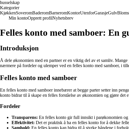
husselskap
Kategorier
Kjøkken
Soverom
Baderom
Barnerom
Kontor
Utenfor
Garasje
Gulv
Bloms
Min konto
Opprett profil
Nyhetsbrev
Felles konto med samboer: En g
Introduksjon
Å dele økonomien med en partner er en viktig del av et samliv. Mange pa
nærmere på fordeler og ulemper ved en felles konto med samboer, i tille
Felles konto med samboer
En felles konto med samboer innebærer at begge parter setter inn penger p
konto bidrar til å skape en felles forståelse av økonomien og gjøre det
Fordeler
Transparens:
En felles konto gir full innsikt i parøkonomien o
Effektivitet:
Det er praktisk å ha en felles konto for å dekke felles
Samhold:
En felles konto kan bidra til å styrke båndene i forhold