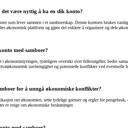
det være nyttig å ha en slik konto?
er som lever sammen i et samboerskap. Denne kontoen brukes vanligvis 
 felles økonomisk plattform og gjøre det enklere å organisere og dele øk
es konto med samboer?
t i økonomistyringen, tydeligere oversikt over fellesutgifter, bedre s
ivatøkonomisk uavhengighet og potensielle konflikter ved eventuelle 
amboer for å unngå økonomiske konflikter?
kasjon om økonomien, sette tydelige grenser og regler for pengebruk, o
rter er enige om økonomiske beslutninger.
 konto med samboer?