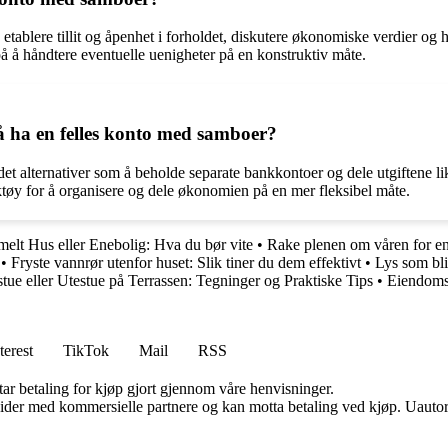
etablere tillit og åpenhet i forholdet, diskutere økonomiske verdier og
på å håndtere eventuelle uenigheter på en konstruktiv måte.
å ha en felles konto med samboer?
alternativer som å beholde separate bankkontoer og dele utgiftene likt,
rktøy for å organisere og dele økonomien på en mer fleksibel måte.
lt Hus eller Enebolig: Hva du bør vite
•
Rake plenen om våren for e
•
Fryste vannrør utenfor huset: Slik tiner du dem effektivt
•
Lys som bli
e eller Utestue på Terrassen: Tegninger og Praktiske Tips
•
Eiendoms
terest
TikTok
Mail
RSS
tar betaling for kjøp gjort gjennom våre henvisninger.
ider med kommersielle partnere og kan motta betaling ved kjøp. Uautori