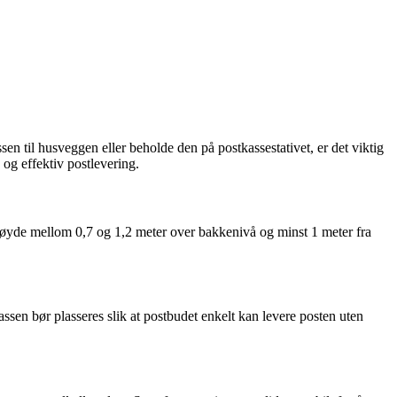
sen til husveggen eller beholde den på postkassestativet, er det viktig
s og effektiv postlevering.
en høyde mellom 0,7 og 1,2 meter over bakkenivå og minst 1 meter fra
kassen bør plasseres slik at postbudet enkelt kan levere posten uten