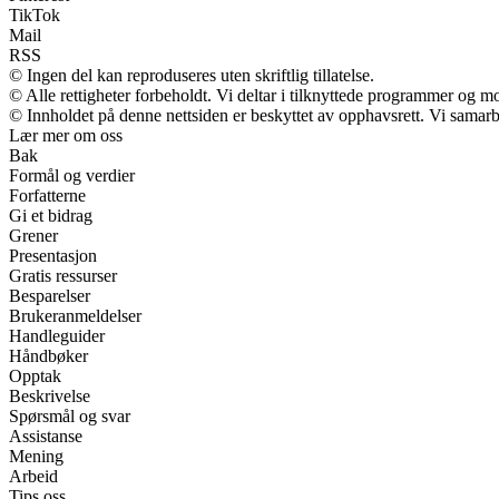
TikTok
Mail
RSS
© Ingen del kan reproduseres uten skriftlig tillatelse.
© Alle rettigheter forbeholdt. Vi deltar i tilknyttede programmer og m
© Innholdet på denne nettsiden er beskyttet av opphavsrett. Vi samarb
Lær mer om oss
Bak
Formål og verdier
Forfatterne
Gi et bidrag
Grener
Presentasjon
Gratis ressurser
Besparelser
Brukeranmeldelser
Handleguider
Håndbøker
Opptak
Beskrivelse
Spørsmål og svar
Assistanse
Mening
Arbeid
Tips oss