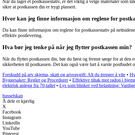
Når du lager et postkassestativ, er det viktig å velge materialer som tål
sikre at postkassen din er trygt plassert.
Hvor kan jeg finne informasjon om reglene for postka
Du kan finne informasjon om reglene for postkassestativ på nettsidene t
effektiv postlevering.
Hva bør jeg tenke på når jeg flytter postkassen min?
Når du flytter postkassen din, bør du først og fremst sørge for at den 
sikkerheten til postkassen. Det kan også være lurt å varsle postbudet 
Forskudd på arv skjema, skatt og arveavgift: Alt du trenger å vite
•
Hv
Byggesaker: Regler og Procedurer
•
Effektive tiltak mot radon i hje
elektrisk anlegg fra 70-tallet
•
Lys som blinker ved belastning: Vanlige
husselskap
Å dele er kjærlig
X
Facebook
Instagram
LinkedIn
YouTube
Pinterest