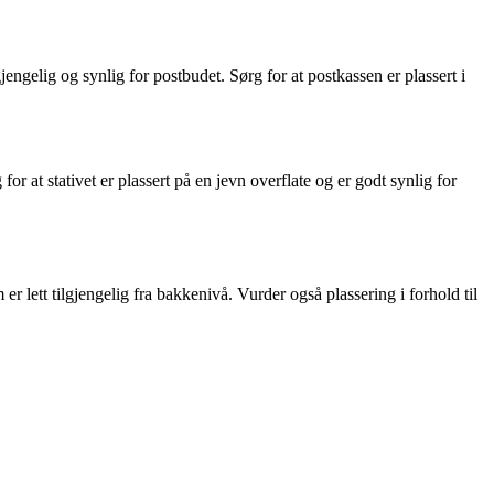
gjengelig og synlig for postbudet. Sørg for at postkassen er plassert i
for at stativet er plassert på en jevn overflate og er godt synlig for
er lett tilgjengelig fra bakkenivå. Vurder også plassering i forhold til