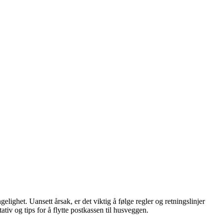
lighet. Uansett årsak, er det viktig å følge regler og retningslinjer
tativ og tips for å flytte postkassen til husveggen.