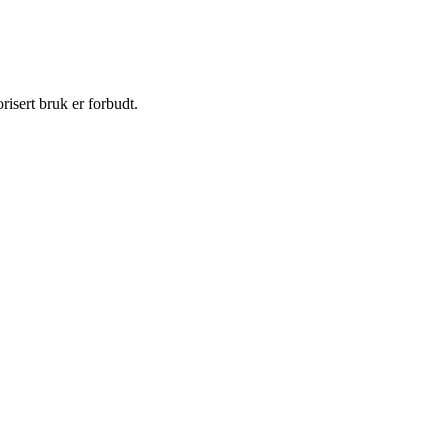
isert bruk er forbudt.