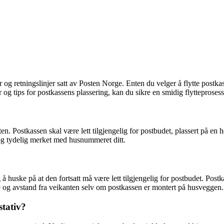
 og retningslinjer satt av Posten Norge. Enten du velger å flytte postkas
ler og tips for postkassens plassering, kan du sikre en smidig flytteproses
sten. Postkassen skal være lett tilgjengelig for postbudet, plassert på 
 og tydelig merket med husnummeret ditt.
g å huske på at den fortsatt må være lett tilgjengelig for postbudet. Post
e og avstand fra veikanten selv om postkassen er montert på husveggen.
stativ?