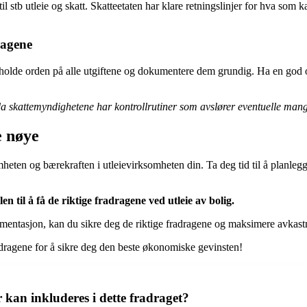
l stb utleie og skatt. Skatteetaten har klare retningslinjer for hva som 
ragene
 å holde orden på alle utgiftene og dokumentere dem grundig. Ha en god o
, da skattemyndighetene har kontrollrutiner som avslører eventuelle man
e nøye
omheten og bærekraften i utleievirksomheten din. Ta deg tid til å planle
til å få de riktige fradragene ved utleie av bolig.
kumentasjon, kan du sikre deg de riktige fradragene og maksimere avkas
radragene for å sikre deg den beste økonomiske gevinsten!
r kan inkluderes i dette fradraget?