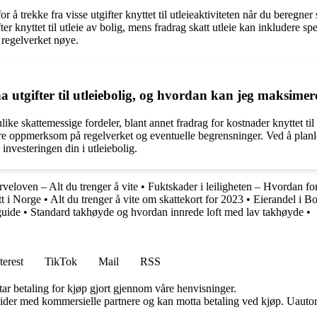
or å trekke fra visse utgifter knyttet til utleieaktiviteten når du beregner
ter knyttet til utleie av bolig, mens fradrag skatt utleie kan inkludere sp
e regelverket nøye.
 utgifter til utleiebolig, og hvordan kan jeg maksimere
ulike skattemessige fordeler, blant annet fradrag for kostnader knyttet til
re oppmerksom på regelverket og eventuelle begrensninger. Ved å planle
investeringen din i utleiebolig.
rveloven – Alt du trenger å vite
•
Fuktskader i leiligheten – Hvordan f
tt i Norge
•
Alt du trenger å vite om skattekort for 2023
•
Eierandel i B
guide
•
Standard takhøyde og hvordan innrede loft med lav takhøyde
•
terest
TikTok
Mail
RSS
tar betaling for kjøp gjort gjennom våre henvisninger.
ider med kommersielle partnere og kan motta betaling ved kjøp. Uautori