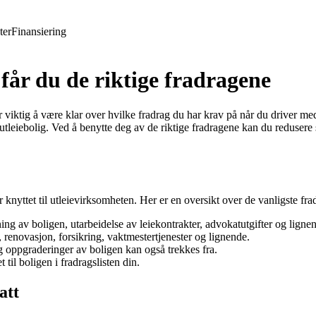
ter
Finansiering
 får du de riktige fradragene
r viktig å være klar over hvilke fradrag du har krav på når du driver med
et til utleiebolig. Ved å benytte deg av de riktige fradragene kan du redu
der knyttet til utleievirksomheten. Her er en oversikt over de vanligste f
ng av boligen, utarbeidelse av leiekontrakter, advokatutgifter og ligne
 renovasjon, forsikring, vaktmestertjenester og lignende.
og oppgraderinger av boligen kan også trekkes fra.
til boligen i fradragslisten din.
att