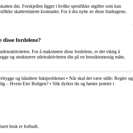
 skatten din. Forskjellen ligger i hvilke spesifikke utgifter som kan
esifikke skatterelaterte kostnader. For å dra nytte av disse fradragene,
 disse fordelene?
 utleieaktiviteten. For å maksimere disse fordelene, er det viktig å
gge og strukturere utleieaktiviteten din på en hensiktsmessig måte,
orebygge og håndtere fuktproblemer
•
Når skal det være stille: Regler og
olig – Hvem Eier Boligen?
•
Slik dyrker du og høster poteter i
sert bruk er forbudt.