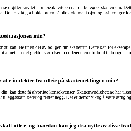
isse utgifter knyttet til utleieaktiviteten når du beregner skatten din. De
e. Det er viktig å holde orden på alle dokumentasjon og kvitteringer f
ttesituasjonen min?
 hvor du kan leie ut en del av boligen din skattefritt. Dette kan for ekse
t annet når det gjelder størrelsen på utleiedelen i forhold til boligens t
 alle inntekter fra utleie på skattemeldingen min?
 din, kan dette få alvorlige konsekvenser. Skattemyndighetene har tilgang
t tilleggsskatt, bøter og rentetillegg. Det er derfor viktig å være ærlig 
 skatt utleie, og hvordan kan jeg dra nytte av disse fr