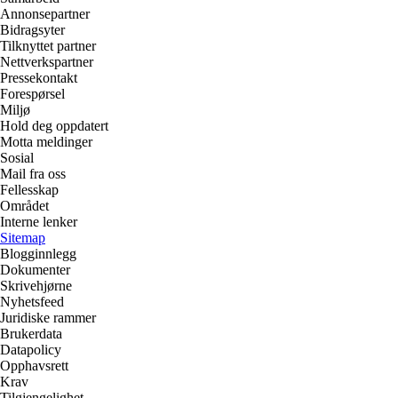
Annonsepartner
Bidragsyter
Tilknyttet partner
Nettverkspartner
Pressekontakt
Forespørsel
Miljø
Hold deg oppdatert
Motta meldinger
Sosial
Mail fra oss
Fellesskap
Området
Interne lenker
Sitemap
Blogginnlegg
Dokumenter
Skrivehjørne
Nyhetsfeed
Juridiske rammer
Brukerdata
Datapolicy
Opphavsrett
Krav
Tilgjengelighet