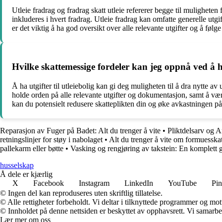
Utleie fradrag og fradrag skatt utleie refererer begge til muligheten f
inkluderes i hvert fradrag. Utleie fradrag kan omfatte generelle utgif
er det viktig å ha god oversikt over alle relevante utgifter og å følg
Hvilke skattemessige fordeler kan jeg oppnå ved å ha
Å ha utgifter til utleiebolig kan gi deg muligheten til å dra nytte av 
holde orden på alle relevante utgifter og dokumentasjon, samt å væ
kan du potensielt redusere skatteplikten din og øke avkastningen på 
Reparasjon av Fuger på Badet: Alt du trenger å vite
•
Pliktdelsarv og A
retningslinjer for støy i nabolaget
•
Alt du trenger å vite om formuesska
pallekarm eller bøtte
•
Vasking og rengjøring av takstein: En komplett 
husselskap
Å dele er kjærlig
X
Facebook
Instagram
LinkedIn
YouTube
Pin
© Ingen del kan reproduseres uten skriftlig tillatelse.
© Alle rettigheter forbeholdt. Vi deltar i tilknyttede programmer og mot
© Innholdet på denne nettsiden er beskyttet av opphavsrett. Vi samarbe
Lær mer om oss