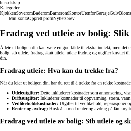
husselskap
Kategorier
Kjøkken
Soverom
Baderom
Barnerom
Kontor
Utenfor
Garasje
Gulv
Bloms
Min konto
Opprett profil
Nyhetsbrev
Fradrag ved utleie av bolig: Slik
Å leie ut boligen din kan være en god kilde til ekstra inntekt, men det e
bolig, stb utleie, fradrag skatt utleie, utleie fradrag og utgifter knytt
din.
Fradrag utleie: Hva kan du trekke fra?
Når du leier ut boligen din, har du rett til å trekke fra en rekke kostna
Utleieutgifter:
Dette inkluderer kostnader som annonsering, visni
Driftsutgifter:
Inkluderer kostnader til oppvarming, strøm, vann,
Vedlikeholdskostnader:
Utgifter til vedlikehold, reparasjoner 
Renter og avdrag:
Husk å ta med renter og avdrag på lån knyttet 
Fradrag ved utleie av bolig: Stb utleie og sk