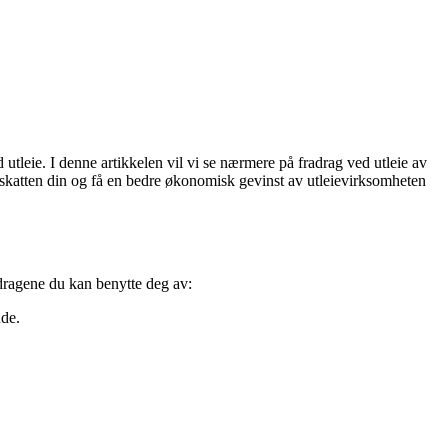
 utleie. I denne artikkelen vil vi se nærmere på fradrag ved utleie av
sere skatten din og få en bedre økonomisk gevinst av utleievirksomheten
radragene du kan benytte deg av:
nde.