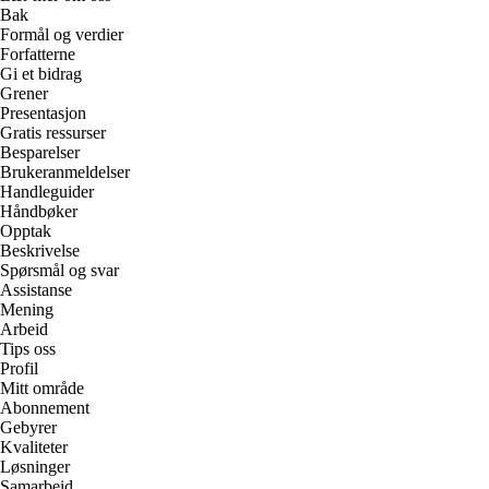
Bak
Formål og verdier
Forfatterne
Gi et bidrag
Grener
Presentasjon
Gratis ressurser
Besparelser
Brukeranmeldelser
Handleguider
Håndbøker
Opptak
Beskrivelse
Spørsmål og svar
Assistanse
Mening
Arbeid
Tips oss
Profil
Mitt område
Abonnement
Gebyrer
Kvaliteter
Løsninger
Samarbeid