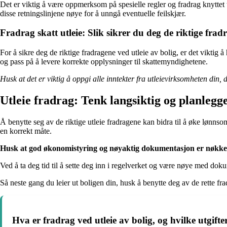
Det er viktig å være oppmerksom på spesielle regler og fradrag knyttet ti
disse retningslinjene nøye for å unngå eventuelle feilskjær.
Fradrag skatt utleie: Slik sikrer du deg de riktige frad
For å sikre deg de riktige fradragene ved utleie av bolig, er det viktig
og pass på å levere korrekte opplysninger til skattemyndighetene.
Husk at det er viktig å oppgi alle inntekter fra utleievirksomheten din
Utleie fradrag: Tenk langsiktig og planlegg
Å benytte seg av de riktige utleie fradragene kan bidra til å øke lønns
en korrekt måte.
Husk at god økonomistyring og nøyaktig dokumentasjon er nøkkelen 
Ved å ta deg tid til å sette deg inn i regelverket og være nøye med do
Så neste gang du leier ut boligen din, husk å benytte deg av de rette f
Hva er fradrag ved utleie av bolig, og hvilke utgifte