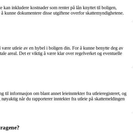
tte kan inkludere kostnader som renter på lån knyttet til boligen,
or å kunne dokumentere disse utgiftene overfor skattemyndighetene.
mpel være utleie av en hybel i boligen din. For å kunne benytte deg av
otale areal. Det er viktig å være klar over regelverket og eventuelle
 til informasjon om blant annet leieinntekter fra utleieregisteret, og
og nøyaktig når du rapporterer inntekter fra utleie på skattemeldingen
adragene?