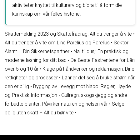
aktiviteter knyttet til kulturarv og bidra til å formidle
kunnskap om vår felles historie.
Skattemelding 2023 og Skattefradrag: Alt du trenger å vite
•
Alt du trenger å vite om Line Parelius og Parelius
•
Sektor
Alarm – Din Sikkerhetspartner
•
Nal til dusj: En praktisk og
moderne løsning for ditt bad
•
De Beste Fastrentene for Lån
over 5 og 10 år
•
Klage på håndverker og reklamasjon: Dine
rettigheter og prosesser
•
Lønner det seg å bruke strøm når
den er billig
•
Bygging av Levegg mot Nabo: Regler, Høyde
og Praktisk Informasjon
•
Gullregn, skogskjegg og andre
forbudte planter: Påvirker naturen og helsen vår
•
Selge
bolig uten skatt – Alt du bør vite
•