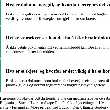
Hva er dokumentavgift, og hvordan beregnes det v
Dokumentavgift er en avgift som skal betales til staten ved tingl
verdi og eventuelle fritaksregler som gjelder for samboere.
Hvilke konsekvenser kan det ha å ikke betale dok
Å ikke betale dokumentavgift ved samlivsbrudd kan føre til at ting
eiendomsrettigheter i fremtiden.
Hva er et skjøte, og hvorfor er det viktig å ha et ko
Et skjøte er et dokument som brukes for å overføre eiendomsrett til f
juridisk gyldig og korrekt registrert hos tinglysingsmyndighetene.
Huseierne og Skeidar: Alt du trenger å vite om medlemsrabatter og rab
Belysning i Stuen: Hvordan Skape Den Perfekte Lyssettingen
•
Hva kos
å vite
•
Fjerning av Mose på Tak med Eddik – Den Ultimate Guiden
•