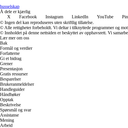
husselskap
Å dele er kjærlig
X
Facebook
Instagram
LinkedIn
YouTube
Pin
© Ingen del kan reproduseres uten skriftlig tillatelse.
© Alle rettigheter forbeholdt. Vi deltar i tilknyttede programmer og mot
© Innholdet på denne nettsiden er beskyttet av opphavsrett. Vi samarbe
Lær mer om oss
Bak
Formål og verdier
Forfatterne
Gi et bidrag
Grener
Presentasjon
Gratis ressurser
Besparelser
Brukeranmeldelser
Handleguider
Håndbøker
Opptak
Beskrivelse
Spørsmål og svar
Assistanse
Mening
Arbeid