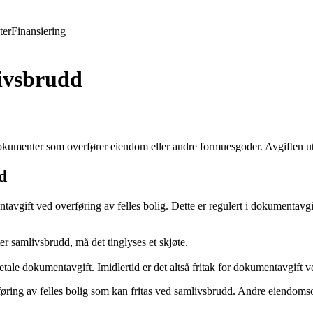
ter
Finansiering
ivsbrudd
 dokumenter som overfører eiendom eller andre formuesgoder. Avgiften 
d
avgift ved overføring av felles bolig. Dette er regulert i dokumentavgi
er samlivsbrudd, må det tinglyses et skjøte.
le dokumentavgift. Imidlertid er det altså fritak for dokumentavgift v
øring av felles bolig som kan fritas ved samlivsbrudd. Andre eiendomsove