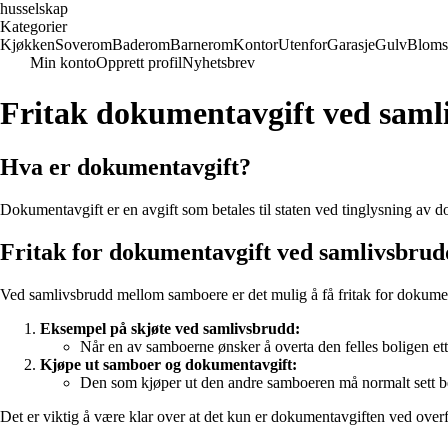
husselskap
Kategorier
Kjøkken
Soverom
Baderom
Barnerom
Kontor
Utenfor
Garasje
Gulv
Bloms
Min konto
Opprett profil
Nyhetsbrev
Fritak dokumentavgift ved saml
Hva er dokumentavgift?
Dokumentavgift er en avgift som betales til staten ved tinglysning av
Fritak for dokumentavgift ved samlivsbrud
Ved samlivsbrudd mellom samboere er det mulig å få fritak for dokument
Eksempel på skjøte ved samlivsbrudd:
Når en av samboerne ønsker å overta den felles boligen ett
Kjøpe ut samboer og dokumentavgift:
Den som kjøper ut den andre samboeren må normalt sett beta
Det er viktig å være klar over at det kun er dokumentavgiften ved overf