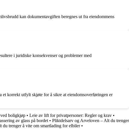
 samlivsbrudd kan dokumentavgiften beregnes ut fra eiendommens
esultere i juridiske konsekvenser og problemer med
 et korrekt utfylt skjøte for å sikre at eiendomsoverføringen er
 ved boligkjøp
•
Leie av lift for privatpersoner: Regler og krav
•
assering av glass på bordet
•
Pliktdelsarv og Arveloven – Alt du trenger
lt du trenger å vite om smartlading for elbiler
•