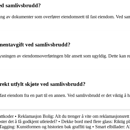
ed samlivsbrudd?
ysning av dokumenter som overfører eiendomsrett til fast eiendom. Ved
umentavgift ved samlivsbrudd?
lysningen av eiendomsoverføringen blir ansett som ugyldig. Dette kan r
rrekt utfylt skjøte ved samlivsbrudd?
ast eiendom fra en part til en annen. Ved samlivsbrudd er det viktig å ha
attkoder
•
Reklamasjon Bolig: Alt du trenger å vite om reklamasjonsrett
ter det å få godkjent utleiedel?
•
Dekke bord med flere glass: Riktig pl
Tagging: Kunstformen og historien bak graffiti tag
•
Smart elbillader: A