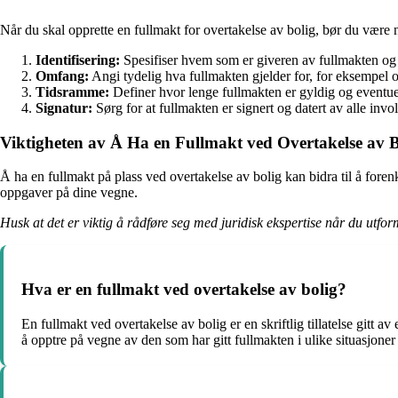
Når du skal opprette en fullmakt for overtakelse av bolig, bør du være
Identifisering:
Spesifiser hvem som er giveren av fullmakten og
Omfang:
Angi tydelig hva fullmakten gjelder for, for eksempel o
Tidsramme:
Definer hvor lenge fullmakten er gyldig og eventue
Signatur:
Sørg for at fullmakten er signert og datert av alle invol
Viktigheten av Å Ha en Fullmakt ved Overtakelse av B
Å ha en fullmakt på plass ved overtakelse av bolig kan bidra til å for
oppgaver på dine vegne.
Husk at det er viktig å rådføre seg med juridisk ekspertise når du utfor
Hva er en fullmakt ved overtakelse av bolig?
En fullmakt ved overtakelse av bolig er en skriftlig tillatelse gitt a
å opptre på vegne av den som har gitt fullmakten i ulike situasjoner 