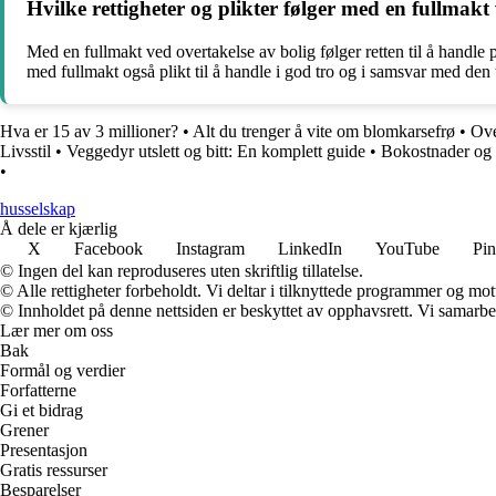
Hvilke rettigheter og plikter følger med en fullmakt
Med en fullmakt ved overtakelse av bolig følger retten til å handl
med fullmakt også plikt til å handle i god tro og i samsvar med den 
Hva er 15 av 3 millioner?
•
Alt du trenger å vite om blomkarsefrø
•
Ove
Livsstil
•
Veggedyr utslett og bitt: En komplett guide
•
Bokostnader og
•
husselskap
Å dele er kjærlig
X
Facebook
Instagram
LinkedIn
YouTube
Pin
© Ingen del kan reproduseres uten skriftlig tillatelse.
© Alle rettigheter forbeholdt. Vi deltar i tilknyttede programmer og mot
© Innholdet på denne nettsiden er beskyttet av opphavsrett. Vi samarbe
Lær mer om oss
Bak
Formål og verdier
Forfatterne
Gi et bidrag
Grener
Presentasjon
Gratis ressurser
Besparelser