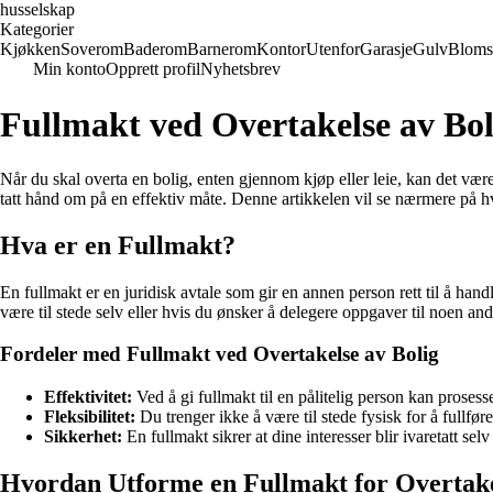
husselskap
Kategorier
Kjøkken
Soverom
Baderom
Barnerom
Kontor
Utenfor
Garasje
Gulv
Bloms
Min konto
Opprett profil
Nyhetsbrev
Fullmakt ved Overtakelse av Bol
Når du skal overta en bolig, enten gjennom kjøp eller leie, kan det være 
tatt hånd om på en effektiv måte. Denne artikkelen vil se nærmere på h
Hva er en Fullmakt?
En fullmakt er en juridisk avtale som gir en annen person rett til å hand
være til stede selv eller hvis du ønsker å delegere oppgaver til noen and
Fordeler med Fullmakt ved Overtakelse av Bolig
Effektivitet:
Ved å gi fullmakt til en pålitelig person kan proses
Fleksibilitet:
Du trenger ikke å være til stede fysisk for å fullfør
Sikkerhet:
En fullmakt sikrer at dine interesser blir ivaretatt sel
Hvordan Utforme en Fullmakt for Overtake