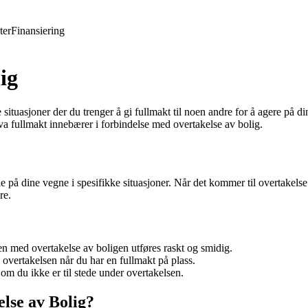
ter
Finansiering
ig
situasjoner der du trenger å gi fullmakt til noen andre for å agere på di
va fullmakt innebærer i forbindelse med overtakelse av bolig.
le på dine vegne i spesifikke situasjoner. Når det kommer til overtakelse
re.
sen med overtakelse av boligen utføres raskt og smidig.
e overtakelsen når du har en fullmakt på plass.
v om du ikke er til stede under overtakelsen.
lse av Bolig?