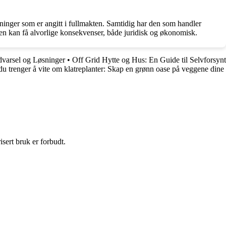
ninger som er angitt i fullmakten. Samtidig har den som handler
akten kan få alvorlige konsekvenser, både juridisk og økonomisk.
dvarsel og Løsninger
•
Off Grid Hytte og Hus: En Guide til Selvforsynt
du trenger å vite om klatreplanter: Skap en grønn oase på veggene dine
sert bruk er forbudt.