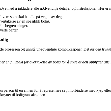
 nøye med å inkludere alle nødvendige detaljer og instruksjoner. Her er
 hvem som skal handle på vegne av deg.
vertakelse av en spesifikk bolig.
lle begrensninger.
verte parter.
olig
enkle prosessen og unngå unødvendige komplikasjoner. Det gir deg tryggh
mer en fullmakt for overtakelse av bolig for å sikre at den oppfyller all
v en person til en annen for å representere seg i forbindelse med kjøp elle
knyttet til boligtransaksjonen.