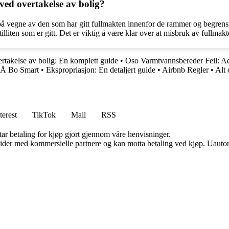
 ved overtakelse av bolig?
e på vegne av den som har gitt fullmakten innenfor de rammer og begrens
tilliten som er gitt. Det er viktig å være klar over at misbruk av fullm
rtakelse av bolig: En komplett guide
•
Oso Varmtvannsbereder Feil: A
 Å Bo Smart
•
Ekspropriasjon: En detaljert guide
•
Airbnb Regler
•
Alt 
terest
TikTok
Mail
RSS
tar betaling for kjøp gjort gjennom våre henvisninger.
ider med kommersielle partnere og kan motta betaling ved kjøp. Uautori