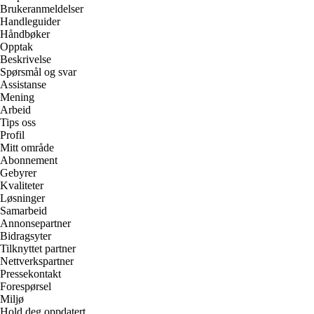
Brukeranmeldelser
Handleguider
Håndbøker
Opptak
Beskrivelse
Spørsmål og svar
Assistanse
Mening
Arbeid
Tips oss
Profil
Mitt område
Abonnement
Gebyrer
Kvaliteter
Løsninger
Samarbeid
Annonsepartner
Bidragsyter
Tilknyttet partner
Nettverkspartner
Pressekontakt
Forespørsel
Miljø
Hold deg oppdatert