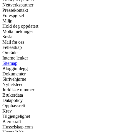
Nettverkspartner
Pressekontakt
Forespørsel
Miljø
Hold deg oppdatert
Motta meldinger
Sosial
Mail fra oss
Fellesskap
Området
Interne lenker
Sitemap
Blogginnlegg
Dokumenter
Skrivehjørne
Nyhetsfeed
Juridiske rammer
Brukerdata
Datapolicy
Opphavsrett
Krav
Tilgjengelighet
Bærekraft
Husselskap.com