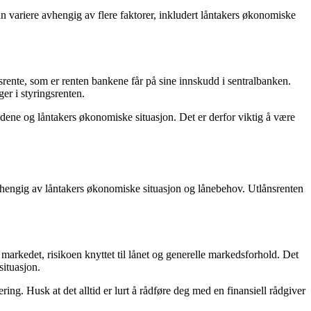
an variere avhengig av flere faktorer, inkludert låntakers økonomiske
srente, som er renten bankene får på sine innskudd i sentralbanken.
ger i styringsrenten.
ldene og låntakers økonomiske situasjon. Det er derfor viktig å være
 avhengig av låntakers økonomiske situasjon og lånebehov. Utlånsrenten
arkedet, risikoen knyttet til lånet og generelle markedsforhold. Det
situasjon.
ng. Husk at det alltid er lurt å rådføre deg med en finansiell rådgiver