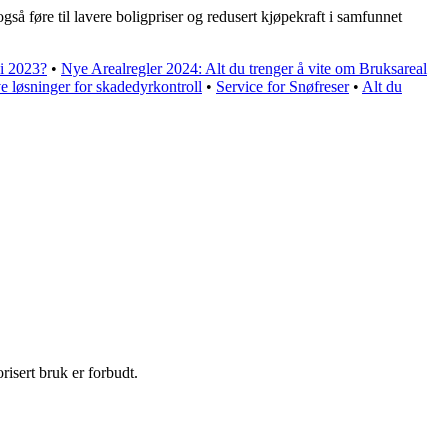
å føre til lavere boligpriser og redusert kjøpekraft i samfunnet
.
 i 2023?
•
Nye Arealregler 2024: Alt du trenger å vite om Bruksareal
ve løsninger for skadedyrkontroll
•
Service for Snøfreser
•
Alt du
isert bruk er forbudt.