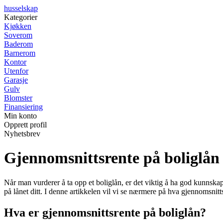
husselskap
Kategorier
Kjøkken
Soverom
Baderom
Barnerom
Kontor
Utenfor
Garasje
Gulv
Blomster
Finansiering
Min konto
Opprett profil
Nyhetsbrev
Gjennomsnittsrente på boliglån 
Når man vurderer å ta opp et boliglån, er det viktig å ha god kunnskap 
på lånet ditt. I denne artikkelen vil vi se nærmere på hva gjennomsnitt
Hva er gjennomsnittsrente på boliglån?