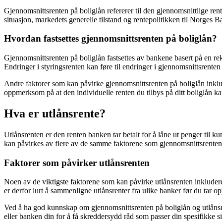
Gjennomsnittsrenten på boliglån refererer til den gjennomsnittlige ren
situasjon, markedets generelle tilstand og rentepolitikken til Norges B
Hvordan fastsettes gjennomsnittsrenten på boliglån?
Gjennomsnittsrenten på boliglån fastsettes av bankene basert på en rek
Endringer i styringsrenten kan føre til endringer i gjennomsnittsrenten 
Andre faktorer som kan påvirke gjennomsnittsrenten på boliglån inklud
oppmerksom på at den individuelle renten du tilbys på ditt boliglån k
Hva er utlånsrente?
Utlånsrenten er den renten banken tar betalt for å låne ut penger til 
kan påvirkes av flere av de samme faktorene som gjennomsnittsrenten
Faktorer som påvirker utlånsrenten
Noen av de viktigste faktorene som kan påvirke utlånsrenten inkludere
er derfor lurt å sammenligne utlånsrenter fra ulike banker før du tar op
Ved å ha god kunnskap om gjennomsnittsrenten på boliglån og utlånsrent
eller banken din for å få skreddersydd råd som passer din spesifikke si