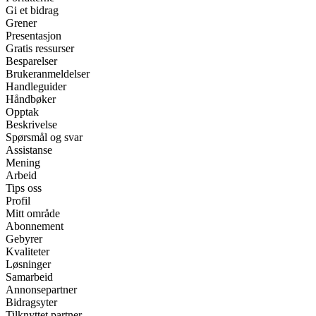
Gi et bidrag
Grener
Presentasjon
Gratis ressurser
Besparelser
Brukeranmeldelser
Handleguider
Håndbøker
Opptak
Beskrivelse
Spørsmål og svar
Assistanse
Mening
Arbeid
Tips oss
Profil
Mitt område
Abonnement
Gebyrer
Kvaliteter
Løsninger
Samarbeid
Annonsepartner
Bidragsyter
Tilknyttet partner