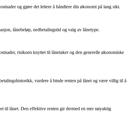
stnader og gjøre det lettere å håndtere din økonomi på lang sikt.
sjon, lånebeløp, nedbetalingstid og valg av lånetype.
ostnader, risikoen knyttet til lånetaker og den generelle økonomiske
alingshistorikk, vurdere å binde renten på lånet og være villig til å
et til lånet. Den effektive renten gir dermed en mer nøyaktig