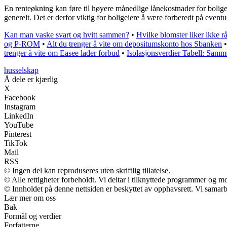
En renteøkning kan føre til høyere månedlige lånekostnader for bolige
generelt. Det er derfor viktig for boligeiere å være forberedt på event
Kan man vaske svart og hvitt sammen?
•
Hvilke blomster liker ikke r
og P-ROM
•
Alt du trenger å vite om depositumskonto hos Sbanken
trenger å vite om Easee lader forbud
•
Isolasjonsverdier Tabell: Sam
husselskap
Å dele er kjærlig
X
Facebook
Instagram
LinkedIn
YouTube
Pinterest
TikTok
Mail
RSS
© Ingen del kan reproduseres uten skriftlig tillatelse.
© Alle rettigheter forbeholdt. Vi deltar i tilknyttede programmer og m
© Innholdet på denne nettsiden er beskyttet av opphavsrett. Vi samarb
Lær mer om oss
Bak
Formål og verdier
Forfatterne