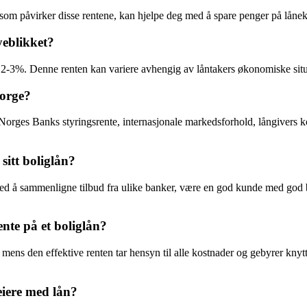
som påvirker disse rentene, kan hjelpe deg med å spare penger på låneko
yeblikket?
t 2-3%. Denne renten kan variere avhengig av låntakers økonomiske situa
Norge?
t Norges Banks styringsrente, internasjonale markedsforhold, långivers k
itt boliglån?
ed å sammenligne tilbud fra ulike banker, være en god kunde med god bet
ente på et boliglån?
mens den effektive renten tar hensyn til alle kostnader og gebyrer knytt
eiere med lån?