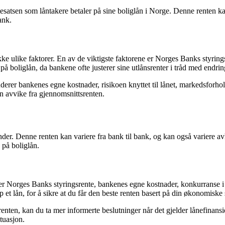
tesatsen som låntakere betaler på sine boliglån i Norge. Denne renten k
ank.
ke ulike faktorer. En av de viktigste faktorene er Norges Banks styring
på boliglån, da bankene ofte justerer sine utlånsrenter i tråd med endrin
erer bankenes egne kostnader, risikoen knyttet til lånet, markedsforho
an avvike fra gjennomsnittsrenten.
kunder. Denne renten kan variere fra bank til bank, og kan også variere
 på boliglån.
r Norges Banks styringsrente, bankenes egne kostnader, konkurranse i m
p et lån, for å sikre at du får den beste renten basert på din økonomiske 
en, kan du ta mer informerte beslutninger når det gjelder lånefinansieri
tuasjon.