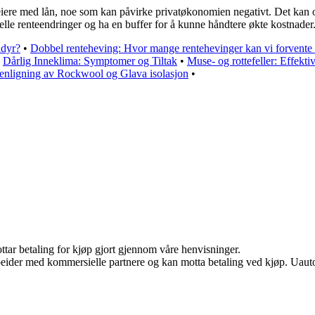
iere med lån, noe som kan påvirke privatøkonomien negativt. Det kan ogs
uelle renteendringer og ha en buffer for å kunne håndtere økte kostnader
ådyr?
•
Dobbel renteheving: Hvor mange rentehevinger kan vi forvente
•
Dårlig Inneklima: Symptomer og Tiltak
•
Muse- og rottefeller: Effekti
menligning av Rockwool og Glava isolasjon
•
ottar betaling for kjøp gjort gjennom våre henvisninger.
eider med kommersielle partnere og kan motta betaling ved kjøp. Uautor