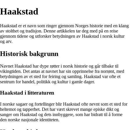
Haakstad
Haakstad er et navn som ringer gjennom Norges historie med en klang
av stolthet og tradisjon. Denne artikkelen tar deg med på en reise
gjennom tidene og utforsker betydningen av Haakstad i norsk kultur
og arv.
Historisk bakgrunn
Navnet Haakstad har dype røtter i norsk historie og går tilbake til
vikingtiden. Det antas at navnet har sin opprinnelse fra norrønt, med
betydningen av et sted for feiring og samling. Haakstad var ofte et
sentrum for handel, politikk og kultur i gamle dager.
Haakstad i litteraturen
I norske sagaer og fortellinger blir Haakstad ofte nevnt som et sted for
heltemot og tapperhet. Det har vært skrevet mange episke dikt og
sanger om Haakstad og dets innbyggere, som har bidratt til å forme
den norske nasjonale identiteten.