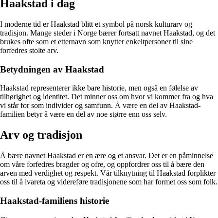
Haakstad i dag
I moderne tid er Haakstad blitt et symbol på norsk kulturarv og
tradisjon. Mange steder i Norge bærer fortsatt navnet Haakstad, og det
brukes ofte som et etternavn som knytter enkeltpersoner til sine
forfedres stolte arv.
Betydningen av Haakstad
Haakstad representerer ikke bare historie, men også en følelse av
tilhørighet og identitet. Det minner oss om hvor vi kommer fra og hva
vi står for som individer og samfunn. Å være en del av Haakstad-
familien betyr å være en del av noe større enn oss selv.
Arv og tradisjon
Å bære navnet Haakstad er en ære og et ansvar. Det er en påminnelse
om våre forfedres bragder og ofre, og oppfordrer oss til å bære den
arven med verdighet og respekt. Vår tilknytning til Haakstad forplikter
oss til å ivareta og videreføre tradisjonene som har formet oss som folk.
Haakstad-familiens historie