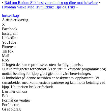
•
Råd om Radon: Slik beskytter du deg og dine mot helsefare
•
Hvordan Vaske Med Hvit Eddik: Tips og Triks
•
husselskap
Å dele er kjærlig
X
Facebook
Instagram
LinkedIn
YouTube
Pinterest
TikTok
Mail
RSS
© Ingen del kan reproduseres uten skriftlig tillatelse.
© Alle rettigheter forbeholdt. Vi deltar i tilknyttede programmer og
mottar betaling for kjøp gjort gjennom våre henvisninger.
© Innholdet på denne nettsiden er beskyttet av opphavsrett. Vi
samarbeider med kommersielle partnere og kan motta betaling ved
kjøp. Uautorisert bruk er forbudt.
Lær mer om oss
Bak
Formål og verdier
Forfatterne
Gi et bidrag