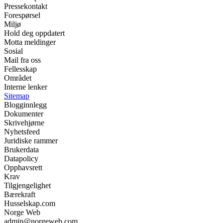
Pressekontakt
Forespørsel
Miljø
Hold deg oppdatert
Motta meldinger
Sosial
Mail fra oss
Fellesskap
Området
Interne lenker
Sitemap
Blogginnlegg
Dokumenter
Skrivehjørne
Nyhetsfeed
Juridiske rammer
Brukerdata
Datapolicy
Opphavsrett
Krav
Tilgjengelighet
Bærekraft
Husselskap.com
Norge Web
admin@norgeweb.com