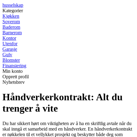
husselskap
Kategorier
Kjøkken
Soverom
Baderom
Barnerom
Kontor
Utenfor
Garasje
Gulv
Blomster
Finansiering
Min konto
Opprett profil
Nyhetsbrev
Håndverkerkontrakt: Alt du
trenger å vite
Du har sikkert hørt om viktigheten av å ha en skriftlig avtale når du
skal inngå et samarbeid med en håndverker. En håndverkerkontrakt
er nøkkelen til et vellykket prosjekt og beskytter både deg som