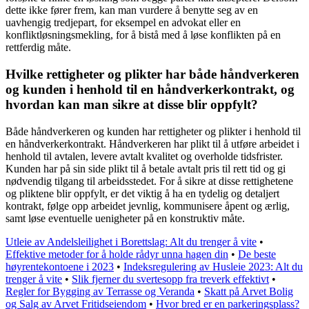
dette ikke fører frem, kan man vurdere å benytte seg av en
uavhengig tredjepart, for eksempel en advokat eller en
konfliktløsningsmekling, for å bistå med å løse konflikten på en
rettferdig måte.
Hvilke rettigheter og plikter har både håndverkeren
og kunden i henhold til en håndverkerkontrakt, og
hvordan kan man sikre at disse blir oppfylt?
Både håndverkeren og kunden har rettigheter og plikter i henhold til
en håndverkerkontrakt. Håndverkeren har plikt til å utføre arbeidet i
henhold til avtalen, levere avtalt kvalitet og overholde tidsfrister.
Kunden har på sin side plikt til å betale avtalt pris til rett tid og gi
nødvendig tilgang til arbeidsstedet. For å sikre at disse rettighetene
og pliktene blir oppfylt, er det viktig å ha en tydelig og detaljert
kontrakt, følge opp arbeidet jevnlig, kommunisere åpent og ærlig,
samt løse eventuelle uenigheter på en konstruktiv måte.
Utleie av Andelsleilighet i Borettslag: Alt du trenger å vite
•
Effektive metoder for å holde rådyr unna hagen din
•
De beste
høyrentekontoene i 2023
•
Indeksregulering av Husleie 2023: Alt du
trenger å vite
•
Slik fjerner du svertesopp fra treverk effektivt
•
Regler for Bygging av Terrasse og Veranda
•
Skatt på Arvet Bolig
og Salg av Arvet Fritidseiendom
•
Hvor bred er en parkeringsplass?