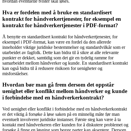
hvordan eventuelle tvister skal løses.
Hva er fordelen med å bruke en standardisert
kontrakt for håndverkertjenester, for eksempel en
kontrakt for håndverkertjenester i PDF-format?
Å benytte en standardisert kontrakt for håndverkertjenester, for
eksempel i PDF-format, kan være en fordel da den allerede
inneholder viktige juridiske bestemmelser og standardvilkår som er
utarbeidet av fagfolk. Dette kan bidra til å sikre at alle relevante
punkter er dekket, samtidig som det gir en tydelig ramme for
samarbeidet mellom håndverker og kunde. En standardisert kontrakt
kan også bidra til å redusere risikoen for uenigheter og
misforståelser.
Hvordan bør man gå frem dersom det oppstår
uenighet eller konflikt mellom håndverker og kunde
i forbindelse med en håndverkerkontrakt?
Ved uenighet eller konflikt i forbindelse med en håndverkerkontrakt
er det viktig å forsøke å løse saken på en minnelig måte før man
eventuelt involverer juridiske instanser. Første steg kan være å ta
kontakt med håndverkeren eller kunden for å diskutere problemet og
forsøke å finne en løsning som begge parter kan akseptere. Dersom