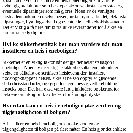
Kostnadene ved å installere en heis i eneboligen kan variere
avhengig av faktorer som heistype, størrelse, installasjonssted og
eventuelle tilpasninger som må gjøres. Noen av de vanligste
kostnadene inkluderer selve heisen, installasjonsarbeidet, elektriske
tilpasninger, bygningsarbeid og eventuelle vedlikeholdskostnader.
Det er viktig å få flere tilbud fra ulike leverandører for å sikre en
konkurransedyktig pris.
Hvilke sikkerhetstiltak bør man vurdere når man
installerer en heis i eneboligen?
Sikkerhet er en viktig faktor når det gjelder heisinstallasjon i
eneboliger. Noen av de viktigste sikkerhetstiltakene inkluderer å
velge en pålitelig og sertifisert heisleverandør, installere
nødstoppknapper i heisen, sikre at heisen oppfyller gjeldende
sikkerhetsstandarder, og sørge for regelmessig vedlikehold og
inspeksjoner. Det kan også være lurt å inkludere opplæring for
beboere om riktig bruk av heisen for å unngå ulykker.
Hvordan kan en heis i eneboligen øke verdien og
tilgjengeligheten til boligen?
Å installere en heis i eneboligen kan øke verdien og
tilgjengeligheten til boligen på flere måter. En heis gjør det enklere