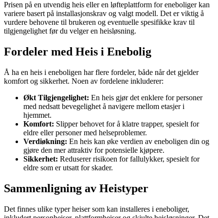
Prisen på en utvendig heis eller en løfteplattform for eneboliger kan
variere basert på installasjonskrav og valgt modell. Det er viktig å
vurdere behovene til brukeren og eventuelle spesifikke krav til
tilgjengelighet før du velger en heisløsning.
Fordeler med Heis i Enebolig
Å ha en heis i eneboligen har flere fordeler, både når det gjelder
komfort og sikkerhet. Noen av fordelene inkluderer:
Økt Tilgjengelighet:
En heis gjør det enklere for personer
med nedsatt bevegelighet å navigere mellom etasjer i
hjemmet.
Komfort:
Slipper behovet for å klatre trapper, spesielt for
eldre eller personer med helseproblemer.
Verdiøkning:
En heis kan øke verdien av eneboligen din og
gjøre den mer attraktiv for potensielle kjøpere.
Sikkerhet:
Reduserer risikoen for fallulykker, spesielt for
eldre som er utsatt for skader.
Sammenligning av Heistyper
Det finnes ulike typer heiser som kan installeres i eneboliger,
inkludert personheiser, plattformheiser og skjulte heisløsninger. Det