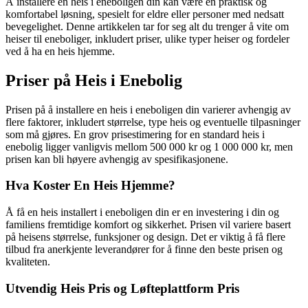
Å installere en heis i eneboligen din kan være en praktisk og
komfortabel løsning, spesielt for eldre eller personer med nedsatt
bevegelighet. Denne artikkelen tar for seg alt du trenger å vite om
heiser til eneboliger, inkludert priser, ulike typer heiser og fordeler
ved å ha en heis hjemme.
Priser på Heis i Enebolig
Prisen på å installere en heis i eneboligen din varierer avhengig av
flere faktorer, inkludert størrelse, type heis og eventuelle tilpasninger
som må gjøres. En grov prisestimering for en standard heis i
enebolig ligger vanligvis mellom 500 000 kr og 1 000 000 kr, men
prisen kan bli høyere avhengig av spesifikasjonene.
Hva Koster En Heis Hjemme?
Å få en heis installert i eneboligen din er en investering i din og
familiens fremtidige komfort og sikkerhet. Prisen vil variere basert
på heisens størrelse, funksjoner og design. Det er viktig å få flere
tilbud fra anerkjente leverandører for å finne den beste prisen og
kvaliteten.
Utvendig Heis Pris og Løfteplattform Pris