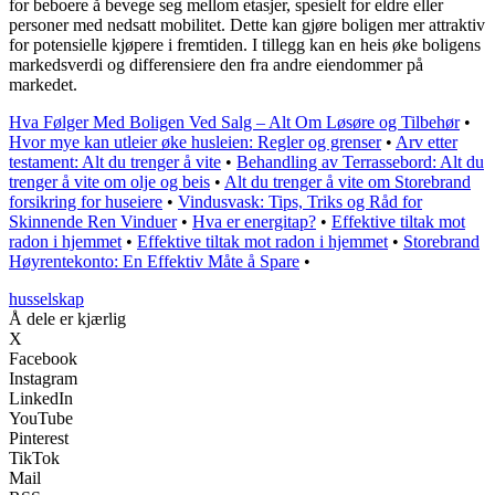
for beboere å bevege seg mellom etasjer, spesielt for eldre eller
personer med nedsatt mobilitet. Dette kan gjøre boligen mer attraktiv
for potensielle kjøpere i fremtiden. I tillegg kan en heis øke boligens
markedsverdi og differensiere den fra andre eiendommer på
markedet.
Hva Følger Med Boligen Ved Salg – Alt Om Løsøre og Tilbehør
•
Hvor mye kan utleier øke husleien: Regler og grenser
•
Arv etter
testament: Alt du trenger å vite
•
Behandling av Terrassebord: Alt du
trenger å vite om olje og beis
•
Alt du trenger å vite om Storebrand
forsikring for huseiere
•
Vindusvask: Tips, Triks og Råd for
Skinnende Ren Vinduer
•
Hva er energitap?
•
Effektive tiltak mot
radon i hjemmet
•
Effektive tiltak mot radon i hjemmet
•
Storebrand
Høyrentekonto: En Effektiv Måte å Spare
•
husselskap
Å dele er kjærlig
X
Facebook
Instagram
LinkedIn
YouTube
Pinterest
TikTok
Mail