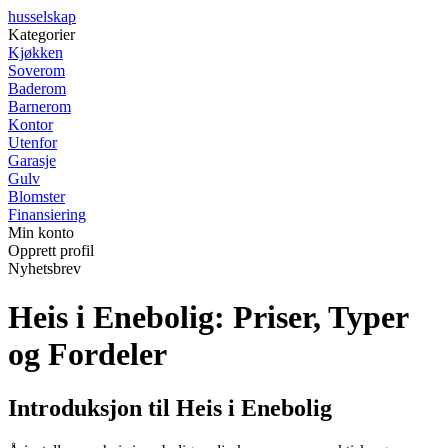
husselskap
Kategorier
Kjøkken
Soverom
Baderom
Barnerom
Kontor
Utenfor
Garasje
Gulv
Blomster
Finansiering
Min konto
Opprett profil
Nyhetsbrev
Heis i Enebolig: Priser, Typer
og Fordeler
Introduksjon til Heis i Enebolig