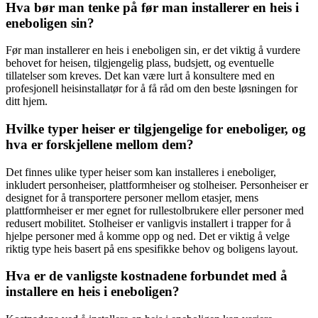
Hva bør man tenke på før man installerer en heis i
eneboligen sin?
Før man installerer en heis i eneboligen sin, er det viktig å vurdere
behovet for heisen, tilgjengelig plass, budsjett, og eventuelle
tillatelser som kreves. Det kan være lurt å konsultere med en
profesjonell heisinstallatør for å få råd om den beste løsningen for
ditt hjem.
Hvilke typer heiser er tilgjengelige for eneboliger, og
hva er forskjellene mellom dem?
Det finnes ulike typer heiser som kan installeres i eneboliger,
inkludert personheiser, plattformheiser og stolheiser. Personheiser er
designet for å transportere personer mellom etasjer, mens
plattformheiser er mer egnet for rullestolbrukere eller personer med
redusert mobilitet. Stolheiser er vanligvis installert i trapper for å
hjelpe personer med å komme opp og ned. Det er viktig å velge
riktig type heis basert på ens spesifikke behov og boligens layout.
Hva er de vanligste kostnadene forbundet med å
installere en heis i eneboligen?