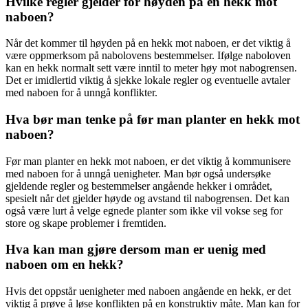
Hvilke regler gjelder for høyden på en hekk mot
naboen?
Når det kommer til høyden på en hekk mot naboen, er det viktig å
være oppmerksom på nabolovens bestemmelser. Ifølge naboloven
kan en hekk normalt sett være inntil to meter høy mot nabogrensen.
Det er imidlertid viktig å sjekke lokale regler og eventuelle avtaler
med naboen for å unngå konflikter.
Hva bør man tenke på før man planter en hekk mot
naboen?
Før man planter en hekk mot naboen, er det viktig å kommunisere
med naboen for å unngå uenigheter. Man bør også undersøke
gjeldende regler og bestemmelser angående hekker i området,
spesielt når det gjelder høyde og avstand til nabogrensen. Det kan
også være lurt å velge egnede planter som ikke vil vokse seg for
store og skape problemer i fremtiden.
Hva kan man gjøre dersom man er uenig med
naboen om en hekk?
Hvis det oppstår uenigheter med naboen angående en hekk, er det
viktig å prøve å løse konflikten på en konstruktiv måte. Man kan for