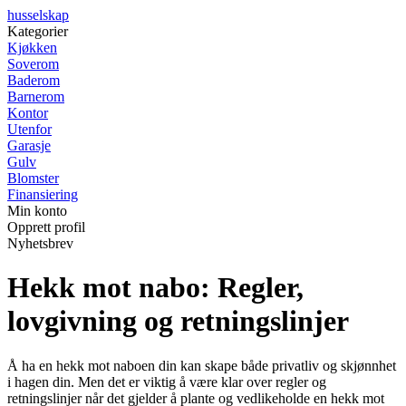
husselskap
Kategorier
Kjøkken
Soverom
Baderom
Barnerom
Kontor
Utenfor
Garasje
Gulv
Blomster
Finansiering
Min konto
Opprett profil
Nyhetsbrev
Hekk mot nabo: Regler,
lovgivning og retningslinjer
Å ha en hekk mot naboen din kan skape både privatliv og skjønnhet
i hagen din. Men det er viktig å være klar over regler og
retningslinjer når det gjelder å plante og vedlikeholde en hekk mot