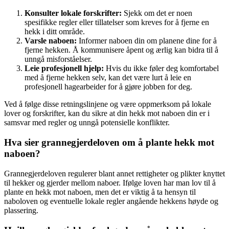
Konsulter lokale forskrifter:
Sjekk om det er noen
spesifikke regler eller tillatelser som kreves for å fjerne en
hekk i ditt område.
Varsle naboen:
Informer naboen din om planene dine for å
fjerne hekken. Å kommunisere åpent og ærlig kan bidra til å
unngå misforståelser.
Leie profesjonell hjelp:
Hvis du ikke føler deg komfortabel
med å fjerne hekken selv, kan det være lurt å leie en
profesjonell hagearbeider for å gjøre jobben for deg.
Ved å følge disse retningslinjene og være oppmerksom på lokale
lover og forskrifter, kan du sikre at din hekk mot naboen din er i
samsvar med regler og unngå potensielle konflikter.
Hva sier grannegjerdeloven om å plante hekk mot
naboen?
Grannegjerdeloven regulerer blant annet rettigheter og plikter knyttet
til hekker og gjerder mellom naboer. Ifølge loven har man lov til å
plante en hekk mot naboen, men det er viktig å ta hensyn til
naboloven og eventuelle lokale regler angående hekkens høyde og
plassering.