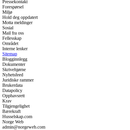
Pressekontakt
Forespørsel
Miljø
Hold deg oppdatert
Motta meldinger
Sosial
Mail fra oss
Fellesskap
Området
Interne lenker
Sitemap
Blogginnlegg
Dokumenter
Skrivehjørne
Nyhetsfeed
Juridiske rammer
Brukerdata
Datapolicy
Opphavsrett
Krav
Tilgjengelighet
Bærekraft
Husselskap.com
Norge Web
admin@norgeweb.com