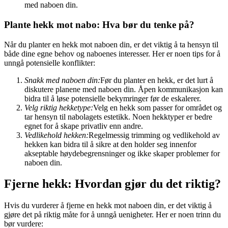
med naboen din.
Plante hekk mot nabo: Hva bør du tenke på?
Når du planter en hekk mot naboen din, er det viktig å ta hensyn til
både dine egne behov og naboenes interesser. Her er noen tips for å
unngå potensielle konflikter:
Snakk med naboen din:
Før du planter en hekk, er det lurt å
diskutere planene med naboen din. Åpen kommunikasjon kan
bidra til å løse potensielle bekymringer før de eskalerer.
Velg riktig hekketype:
Velg en hekk som passer for området og
tar hensyn til nabolagets estetikk. Noen hekktyper er bedre
egnet for å skape privatliv enn andre.
Vedlikehold hekken:
Regelmessig trimming og vedlikehold av
hekken kan bidra til å sikre at den holder seg innenfor
akseptable høydebegrensninger og ikke skaper problemer for
naboen din.
Fjerne hekk: Hvordan gjør du det riktig?
Hvis du vurderer å fjerne en hekk mot naboen din, er det viktig å
gjøre det på riktig måte for å unngå uenigheter. Her er noen trinn du
bør vurdere: