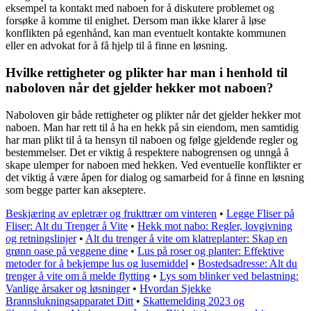
eksempel ta kontakt med naboen for å diskutere problemet og
forsøke å komme til enighet. Dersom man ikke klarer å løse
konflikten på egenhånd, kan man eventuelt kontakte kommunen
eller en advokat for å få hjelp til å finne en løsning.
Hvilke rettigheter og plikter har man i henhold til
naboloven når det gjelder hekker mot naboen?
Naboloven gir både rettigheter og plikter når det gjelder hekker mot
naboen. Man har rett til å ha en hekk på sin eiendom, men samtidig
har man plikt til å ta hensyn til naboen og følge gjeldende regler og
bestemmelser. Det er viktig å respektere nabogrensen og unngå å
skape ulemper for naboen med hekken. Ved eventuelle konflikter er
det viktig å være åpen for dialog og samarbeid for å finne en løsning
som begge parter kan akseptere.
Beskjæring av epletrær og frukttrær om vinteren
•
Legge Fliser på
Fliser: Alt du Trenger å Vite
•
Hekk mot nabo: Regler, lovgivning
og retningslinjer
•
Alt du trenger å vite om klatreplanter: Skap en
grønn oase på veggene dine
•
Lus på roser og planter: Effektive
metoder for å bekjempe lus og lusemiddel
•
Bostedsadresse: Alt du
trenger å vite om å melde flytting
•
Lys som blinker ved belastning:
Vanlige årsaker og løsninger
•
Hvordan Sjekke
Brannslukningsapparatet Ditt
•
Skattemelding 2023 og