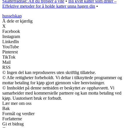
Skattefradrag: Alt du trenger å vite
•
Bli kvitt katter som driter –
Effektive metoder for å holde katter unna hagen din
•
husselskap
Å dele er kjærlig
X
Facebook
Instagram
LinkedIn
YouTube
Pinterest
TikTok
Mail
RSS
© Ingen del kan reproduseres uten skriftlig tillatelse.
© Alle rettigheter forbeholdt. Vi deltar i tilknyttede programmer og
mottar betaling for kjøp gjort gjennom våre henvisninger.
© Innholdet på denne nettsiden er beskyttet av opphavsrett. Vi
samarbeider med kommersielle partnere og kan motta betaling ved
kjøp. Uautorisert bruk er forbudt.
Lær mer om oss
Bak
Formål og verdier
Forfatterne
Gi et bidrag