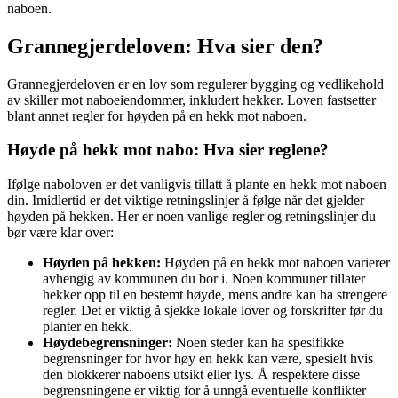
naboen.
Grannegjerdeloven: Hva sier den?
Grannegjerdeloven er en lov som regulerer bygging og vedlikehold
av skiller mot naboeiendommer, inkludert hekker. Loven fastsetter
blant annet regler for høyden på en hekk mot naboen.
Høyde på hekk mot nabo: Hva sier reglene?
Ifølge naboloven er det vanligvis tillatt å plante en hekk mot naboen
din. Imidlertid er det viktige retningslinjer å følge når det gjelder
høyden på hekken. Her er noen vanlige regler og retningslinjer du
bør være klar over:
Høyden på hekken:
Høyden på en hekk mot naboen varierer
avhengig av kommunen du bor i. Noen kommuner tillater
hekker opp til en bestemt høyde, mens andre kan ha strengere
regler. Det er viktig å sjekke lokale lover og forskrifter før du
planter en hekk.
Høydebegrensninger:
Noen steder kan ha spesifikke
begrensninger for hvor høy en hekk kan være, spesielt hvis
den blokkerer naboens utsikt eller lys. Å respektere disse
begrensningene er viktig for å unngå eventuelle konflikter