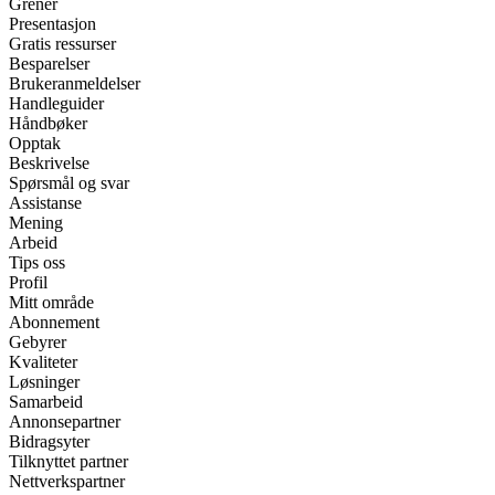
Grener
Presentasjon
Gratis ressurser
Besparelser
Brukeranmeldelser
Handleguider
Håndbøker
Opptak
Beskrivelse
Spørsmål og svar
Assistanse
Mening
Arbeid
Tips oss
Profil
Mitt område
Abonnement
Gebyrer
Kvaliteter
Løsninger
Samarbeid
Annonsepartner
Bidragsyter
Tilknyttet partner
Nettverkspartner