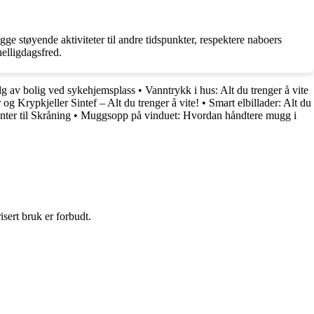
ge støyende aktiviteter til andre tidspunkter, respektere naboers
elligdagsfred.
lg av bolig ved sykehjemsplass
•
Vanntrykk i hus: Alt du trenger å vite
 og Krypkjeller Sintef – Alt du trenger å vite!
•
Smart elbillader: Alt du
ter til Skråning
•
Muggsopp på vinduet: Hvordan håndtere mugg i
sert bruk er forbudt.