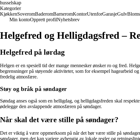
husselskap
Kategorier
Kjøkken
Soverom
Baderom
Barnerom
Kontor
Utenfor
Garasje
Gulv
Bloms
Min konto
Opprett profil
Nyhetsbrev
Helgefred og Helligdagsfred – Reg
Helgefred på lørdag
Helgen er en spesiell tid der mange mennesker ønsker ro og fred. Helgef
begrensninger på støyende aktiviteter, som for eksempel hagearbeid og 
fredelig atmosfære.
Støy og bråk på søndager
Søndag anses også som en helligdag, og helligdagsfreden skal respekte
ødelegge den avslappende atmosfæren på søndager.
Når skal det være stille på søndager?
Det er viktig å være oppmerksom på når det bør være stille på søndager
søndager, men det kan variere avhengig av lokale regler og retningslinje