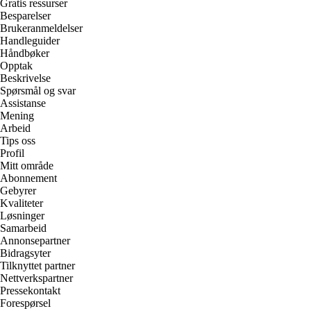
Gratis ressurser
Besparelser
Brukeranmeldelser
Handleguider
Håndbøker
Opptak
Beskrivelse
Spørsmål og svar
Assistanse
Mening
Arbeid
Tips oss
Profil
Mitt område
Abonnement
Gebyrer
Kvaliteter
Løsninger
Samarbeid
Annonsepartner
Bidragsyter
Tilknyttet partner
Nettverkspartner
Pressekontakt
Forespørsel