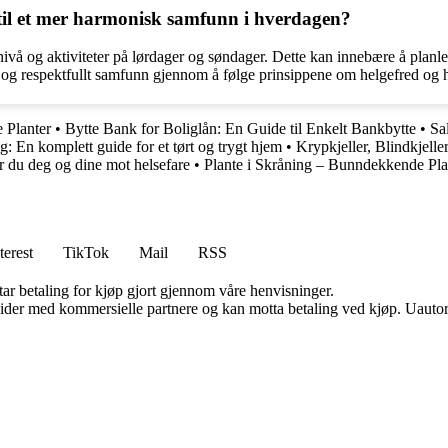
til et mer harmonisk samfunn i hverdagen?
ivå og aktiviteter på lørdager og søndager. Dette kan innebære å planleg
k og respektfullt samfunn gjennom å følge prinsippene om helgefred og h
 Planter
•
Bytte Bank for Boliglån: En Guide til Enkelt Bankbytte
•
Sa
ng: En komplett guide for et tørt og trygt hjem
•
Krypkjeller, Blindkjeller
 du deg og dine mot helsefare
•
Plante i Skråning – Bunndekkende Plan
terest
TikTok
Mail
RSS
tar betaling for kjøp gjort gjennom våre henvisninger.
ider med kommersielle partnere og kan motta betaling ved kjøp. Uautori