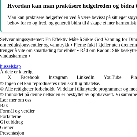
Hvordan kan man praktisere helgefreden og bidra 
Man kan praktisere helgefreden ved å være bevisst på sitt eget støyn
behov for ro og fred, og generelt bidra til å skape et mer harmonis
Selvvanningssystemer: En Effektiv Måte å Sikre God Vanning for Dine
om reduksjonsventiler og vanntrykk
•
Fjerne fukt i kjeller uten dreneri
trenger å vite om smartlading for elbiler
•
Råd om Radon: Slik beskytter
vinduskarmen
•
husselskap
Å dele er kjærlig
X
Facebook
Instagram
LinkedIn
YouTube
Pin
© Ingen del kan reproduseres uten skriftlig tillatelse.
© Alle rettigheter forbeholdt. Vi deltar i tilknyttede programmer og mot
© Innholdet på denne nettsiden er beskyttet av opphavsrett. Vi samarbe
Lær mer om oss
Bak
Formål og verdier
Forfatterne
Gi et bidrag
Grener
Presentasjon