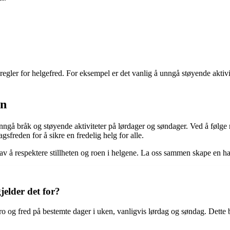
egler for helgefred. For eksempel er det vanlig å unngå støyende aktiv
en
nngå bråk og støyende aktiviteter på lørdager og søndager. Ved å følge r
freden for å sikre en fredelig helg for alle.
n av å respektere stillheten og roen i helgene. La oss sammen skape en 
jelder det for?
 ro og fred på bestemte dager i uken, vanligvis lørdag og søndag. Dette 