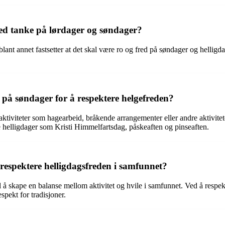
 med tanke på lørdager og søndager?
ant annet fastsetter at det skal være ro og fred på søndager og helligd
 på søndager for å respektere helgefreden?
tiviteter som hagearbeid, bråkende arrangementer eller andre aktivitet
le helligdager som Kristi Himmelfartsdag, påskeaften og pinseaften.
 respektere helligdagsfreden i samfunnet?
il å skape en balanse mellom aktivitet og hvile i samfunnet. Ved å resp
spekt for tradisjoner.