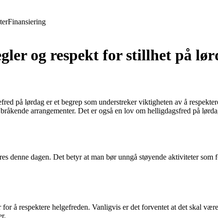
ter
Finansiering
ler og respekt for stillhet på lø
red på lørdag er et begrep som understreker viktigheten av å respektere
bråkende arrangementer. Det er også en lov om helligdagsfred på lørdage
res denne dagen. Det betyr at man bør unngå støyende aktiviteter som 
 for å respektere helgefreden. Vanligvis er det forventet at det skal 
r.