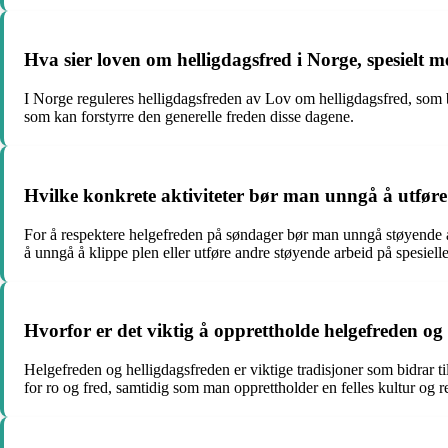
Hva sier loven om helligdagsfred i Norge, spesielt
I Norge reguleres helligdagsfreden av Lov om helligdagsfred, som bl
som kan forstyrre den generelle freden disse dagene.
Hvilke konkrete aktiviteter bør man unngå å utføre
For å respektere helgefreden på søndager bør man unngå støyende ak
å unngå å klippe plen eller utføre andre støyende arbeid på spesiel
Hvorfor er det viktig å opprettholde helgefreden og
Helgefreden og helligdagsfreden er viktige tradisjoner som bidrar t
for ro og fred, samtidig som man opprettholder en felles kultur og re