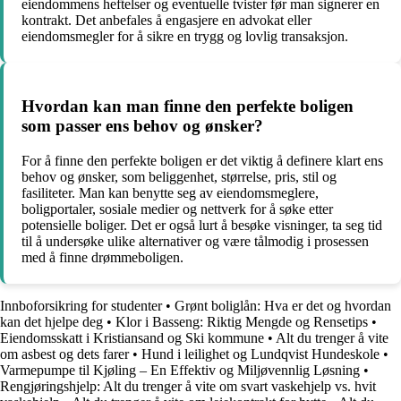
eiendommens heftelser og eventuelle tvister før man signerer en
kontrakt. Det anbefales å engasjere en advokat eller
eiendomsmegler for å sikre en trygg og lovlig transaksjon.
Hvordan kan man finne den perfekte boligen
som passer ens behov og ønsker?
For å finne den perfekte boligen er det viktig å definere klart ens
behov og ønsker, som beliggenhet, størrelse, pris, stil og
fasiliteter. Man kan benytte seg av eiendomsmeglere,
boligportaler, sosiale medier og nettverk for å søke etter
potensielle boliger. Det er også lurt å besøke visninger, ta seg tid
til å undersøke ulike alternativer og være tålmodig i prosessen
med å finne drømmeboligen.
Innboforsikring for studenter
•
Grønt boliglån: Hva er det og hvordan
kan det hjelpe deg
•
Klor i Basseng: Riktig Mengde og Rensetips
•
Eiendomsskatt i Kristiansand og Ski kommune
•
Alt du trenger å vite
om asbest og dets farer
•
Hund i leilighet og Lundqvist Hundeskole
•
Varmepumpe til Kjøling – En Effektiv og Miljøvennlig Løsning
•
Rengjøringshjelp: Alt du trenger å vite om svart vaskehjelp vs. hvit