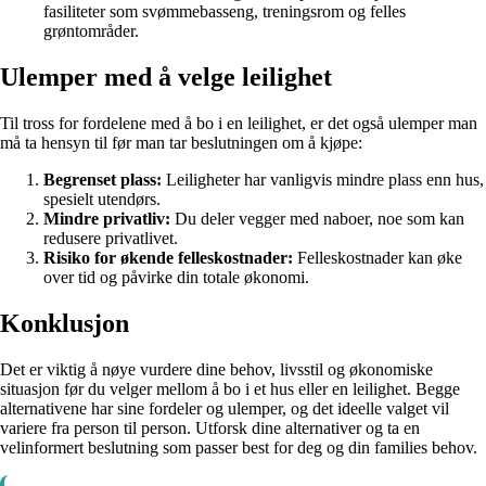
fasiliteter som svømmebasseng, treningsrom og felles
grøntområder.
Ulemper med å velge leilighet
Til tross for fordelene med å bo i en leilighet, er det også ulemper man
må ta hensyn til før man tar beslutningen om å kjøpe:
Begrenset plass:
Leiligheter har vanligvis mindre plass enn hus,
spesielt utendørs.
Mindre privatliv:
Du deler vegger med naboer, noe som kan
redusere privatlivet.
Risiko for økende felleskostnader:
Felleskostnader kan øke
over tid og påvirke din totale økonomi.
Konklusjon
Det er viktig å nøye vurdere dine behov, livsstil og økonomiske
situasjon før du velger mellom å bo i et hus eller en leilighet. Begge
alternativene har sine fordeler og ulemper, og det ideelle valget vil
variere fra person til person. Utforsk dine alternativer og ta en
velinformert beslutning som passer best for deg og din families behov.