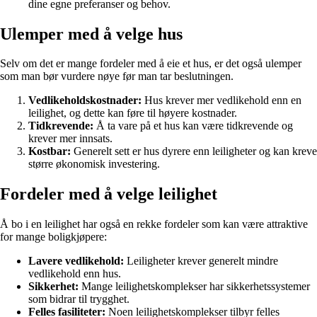
dine egne preferanser og behov.
Ulemper med å velge hus
Selv om det er mange fordeler med å eie et hus, er det også ulemper
som man bør vurdere nøye før man tar beslutningen.
Vedlikeholdskostnader:
Hus krever mer vedlikehold enn en
leilighet, og dette kan føre til høyere kostnader.
Tidkrevende:
Å ta vare på et hus kan være tidkrevende og
krever mer innsats.
Kostbar:
Generelt sett er hus dyrere enn leiligheter og kan kreve
større økonomisk investering.
Fordeler med å velge leilighet
Å bo i en leilighet har også en rekke fordeler som kan være attraktive
for mange boligkjøpere:
Lavere vedlikehold:
Leiligheter krever generelt mindre
vedlikehold enn hus.
Sikkerhet:
Mange leilighetskomplekser har sikkerhetssystemer
som bidrar til trygghet.
Felles fasiliteter:
Noen leilighetskomplekser tilbyr felles