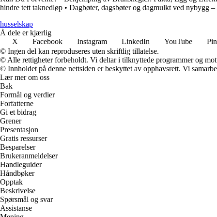
hindre tett taknedløp
•
Dagbøter, dagsbøter og dagmulkt ved nybygg – A
husselskap
Å dele er kjærlig
X
Facebook
Instagram
LinkedIn
YouTube
Pin
© Ingen del kan reproduseres uten skriftlig tillatelse.
© Alle rettigheter forbeholdt. Vi deltar i tilknyttede programmer og mot
© Innholdet på denne nettsiden er beskyttet av opphavsrett. Vi samarbe
Lær mer om oss
Bak
Formål og verdier
Forfatterne
Gi et bidrag
Grener
Presentasjon
Gratis ressurser
Besparelser
Brukeranmeldelser
Handleguider
Håndbøker
Opptak
Beskrivelse
Spørsmål og svar
Assistanse
Mening