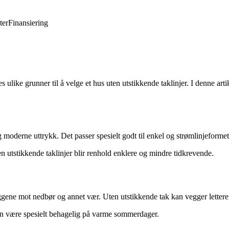
ter
Finansiering
 ulike grunner til å velge et hus uten utstikkende taklinjer. I denne art
 moderne uttrykk. Det passer spesielt godt til enkel og strømlinjeformet 
n utstikkende taklinjer blir renhold enklere og mindre tidkrevende.
ggene mot nedbør og annet vær. Uten utstikkende tak kan vegger lettere bl
an være spesielt behagelig på varme sommerdager.