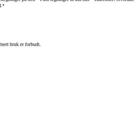
g
•
sert bruk er forbudt.