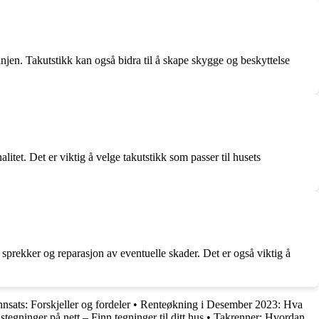
injen. Takutstikk kan også bidra til å skape skygge og beskyttelse
itet. Det er viktig å velge takutstikk som passer til husets
 sprekker og reparasjon av eventuelle skader. Det er også viktig å
nnsats: Forskjeller og fordeler
•
Renteøkning i Desember 2023: Hva
tegninger på nett – Finn tegninger til ditt hus
•
Takrenner: Hvordan