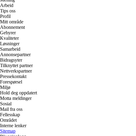
Arbeid
Tips oss
Profil
Mitt område
Abonnement
Gebyrer
Kvaliteter
Løsninger
Samarbeid
Annonsepartner
Bidragsyter
Tilknyttet partner
Nettverkspartner
Pressekontakt
Forespørsel
Miljø
Hold deg oppdatert
Motta meldinger
Sosial
Mail fra oss
Fellesskap
Området
Interne lenker
Sitemap