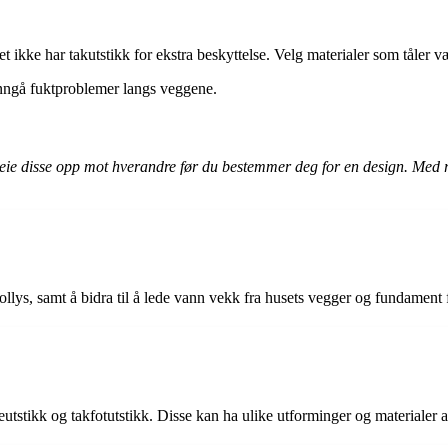
et ikke har takutstikk for ekstra beskyttelse. Velg materialer som tåler v
unngå fuktproblemer langs veggene.
 veie disse opp mot hverandre før du bestemmer deg for en design. Med ri
ollys, samt å bidra til å lede vann vekk fra husets vegger og fundament 
deutstikk og takfotutstikk. Disse kan ha ulike utforminger og materialer 