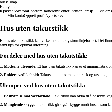
husselskap
Kategorier
Kjøkken
Soverom
Baderom
Barnerom
Kontor
Utenfor
Garasje
Gulv
Bloms
Min konto
Opprett profil
Nyhetsbrev
Hus uten takutstikk
Et hus uten takutstikk kan virke moderne og strømlinjeformet. Det finnes
samt tips for optimal utforming.
Fordeler med hus uten takutstikk:
1. Moderne utseende:
Et hus uten takutstikk kan gi et minimalistisk og
2. Enklere vedlikehold:
Takutstikk kan samle opp rusk og rask, og ute
Ulemper ved hus uten takutstikk:
1. Beskyttelse mot værforhold:
Takutstikk kan bidra til å beskytte ve
2. Manglende skygge:
Takutstikk gir også skygge rundt huset, som k