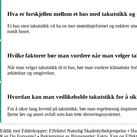
Hva er forskjellen mellom et hus med takutstikk og 
Et hus uten takutstikk vil ha en mer strømlinjeformet og enklere uts
rundt huset.
Hvilke faktorer bør man vurdere når man velger tak
Når man velger takutstikk til et hus, bør man vurdere klimatiske forh
arkitektur og omgivelser.
Hvordan kan man vedlikeholde takutstikk for å sikr
For å sikre lang levetid på takutstikk, bør man regelmessig inspiser
fjerne løv og annet avfall som kan tette dreneringssystemet.
Eddik mot Edderkopper: Effektivt Naturlig Skadedyrbekjempelse
•
Hus
Kan Du Forvente?
•
Bekjemping av Brunsnegler: Fakta, Egg og Effek