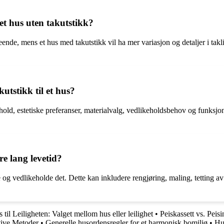
et hus uten takutstikk?
eende, mens et hus med takutstikk vil ha mer variasjon og detaljer i takl
utstikk til et hus?
old, estetiske preferanser, materialvalg, vedlikeholdsbehov og funksjonal
e lang levetid?
e og vedlikeholde det. Dette kan inkludere rengjøring, maling, tetting av
 til Leiligheten: Valget mellom hus eller leilighet
•
Peiskassett vs. Peisi
tive Metoder
•
Generelle husordensregler for et harmonisk bomiljø
•
Hus