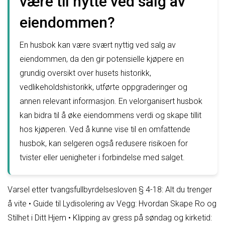
være til nytte ved salg av
eiendommen?
En husbok kan være svært nyttig ved salg av
eiendommen, da den gir potensielle kjøpere en
grundig oversikt over husets historikk,
vedlikeholdshistorikk, utførte oppgraderinger og
annen relevant informasjon. En velorganisert husbok
kan bidra til å øke eiendommens verdi og skape tillit
hos kjøperen. Ved å kunne vise til en omfattende
husbok, kan selgeren også redusere risikoen for
tvister eller uenigheter i forbindelse med salget.
Varsel etter tvangsfullbyrdelsesloven § 4-18: Alt du trenger
å vite
•
Guide til Lydisolering av Vegg: Hvordan Skape Ro og
Stilhet i Ditt Hjem
•
Klipping av gress på søndag og kirketid: