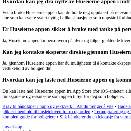
Hvordan kan jeg dra nytte av Huseierne appen i mitt 
Ved å bruke Huseierne appen kan du holde deg oppdatert på relevante n
noe som kan være svært nyttig i ulike situasjoner som oppstår i forbi
Er Huseierne appen sikker å bruke med tanke på pe
Ja, Huseierne appen tar personvern på alvor og følger gjeldende lover 
Kan jeg kontakte eksperter direkte gjennom Huseier
Ja, gjennom Huseierne appen har du muligheten til å kontakte eksperter
vedlikehold av boligen din.
Hvordan kan jeg laste ned Huseierne appen og komm
Du kan laste ned Huseierne appen fra App Store (for iOS-enheter) elle
funksjonene og ressursene som appen tilbyr for deg som boligeier.
Krav til håndløper i trapp og rekkverk – Alt du trenger å vite
•
Hadela
plikter i henhold til husleieloven for ro og orden
•
Termografering og 
komplett guide for boligeiere
•
Slik håndterer du en lekkasje fra var
husselskap