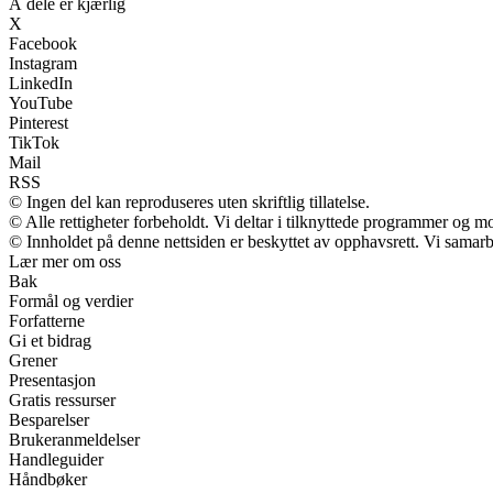
Å dele er kjærlig
X
Facebook
Instagram
LinkedIn
YouTube
Pinterest
TikTok
Mail
RSS
© Ingen del kan reproduseres uten skriftlig tillatelse.
© Alle rettigheter forbeholdt. Vi deltar i tilknyttede programmer og m
© Innholdet på denne nettsiden er beskyttet av opphavsrett. Vi samarb
Lær mer om oss
Bak
Formål og verdier
Forfatterne
Gi et bidrag
Grener
Presentasjon
Gratis ressurser
Besparelser
Brukeranmeldelser
Handleguider
Håndbøker