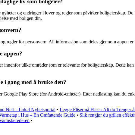
daglige liv som boligeier?
yheter og endringer i lover og regler som påvirker boligeierskap. Du ka
ndelse med boligen din.
rsonvern?
og regler for personvern. All informasjon som deles gjennom appen er kry
ne appen?
 innenfor ulike områder som er relevante for boligeierskap. Dette kan vær
e i gang med å bruke den?
r Google Play Store (for Android-enheter). Etter nedlasting kan du enk
nd Nett – Lokal Nyhetsportal
•
Legge Fliser på Fliser: Alt du Trenger å
Varmetap i Hus – En Omfattende Guide
•
Slik rengjør du grillen effek
mtvannsberederen
•