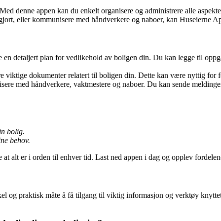
 Med denne appen kan du enkelt organisere og administrere alle aspekter
 gjort, eller kommunisere med håndverkere og naboer, kan Huseierne Ap
 detaljert plan for vedlikehold av boligen din. Du kan legge til oppgave
e viktige dokumenter relatert til boligen din. Dette kan være nyttig for 
re med håndverkere, vaktmestere og naboer. Du kan sende meldinger, 
n bolig.
ine behov.
t alt er i orden til enhver tid. Last ned appen i dag og opplev fordelene
g praktisk måte å få tilgang til viktig informasjon og verktøy knyttet t