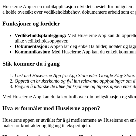
Huseierne App er en mobilapplikasjon utviklet spesielt for boligeiere.
å holde oversikt over vedlikeholdsbehov, dokumentere arbeid som er
Funksjoner og fordeler
Vedlikeholdsplanlegging:
Med Huseierne App kan du opprette en
ulike vedlikeholdsoppgaver.
Dokumentasjon:
Appen lar deg enkelt ta bilder, notater og lagr
Kommunikasjon:
Med Huseierne App kan du enkelt kommunise
Slik kommer du i gang
Last ned Huseierne App fra App Store eller Google Play Store.
Opprett en brukerkonto og fyll inn relevante opplysninger om di
Begynn å utforske de ulike funksjonene og tilpass appen etter d
Med Huseierne App kan du ta kontroll over din boligsituasjon og sikre a
Hva er formålet med Huseierne appen?
Huseierne appen er utviklet for å gi medlemmene av Huseierne en enkel o
maler for kontrakter og tilgang til eksperthjelp.