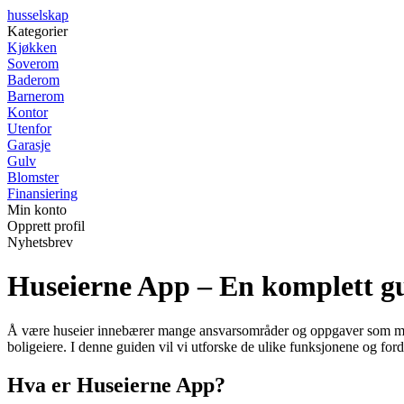
husselskap
Kategorier
Kjøkken
Soverom
Baderom
Barnerom
Kontor
Utenfor
Garasje
Gulv
Blomster
Finansiering
Min konto
Opprett profil
Nyhetsbrev
Huseierne App – En komplett gui
Å være huseier innebærer mange ansvarsområder og oppgaver som må hå
boligeiere. I denne guiden vil vi utforske de ulike funksjonene og 
Hva er Huseierne App?