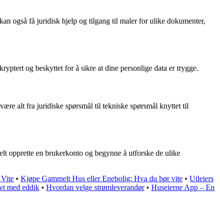
n også få juridisk hjelp og tilgang til maler for ulike dokumenter,
ptert og beskyttet for å sikre at dine personlige data er trygge.
e alt fra juridiske spørsmål til tekniske spørsmål knyttet til
elt opprette en brukerkonto og begynne å utforske de ulike
 Vite
•
Kjøpe Gammelt Hus eller Enebolig: Hva du bør vite
•
Utleiers
tivt med eddik
•
Hvordan velge strømleverandør
•
Huseierne App – En