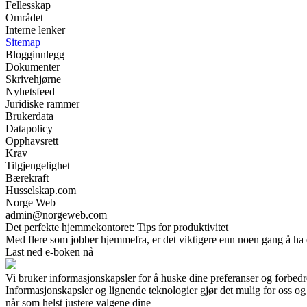
Fellesskap
Området
Interne lenker
Sitemap
Blogginnlegg
Dokumenter
Skrivehjørne
Nyhetsfeed
Juridiske rammer
Brukerdata
Datapolicy
Opphavsrett
Krav
Tilgjengelighet
Bærekraft
Husselskap.com
Norge Web
admin@norgeweb.com
Det perfekte hjemmekontoret: Tips for produktivitet
Med flere som jobber hjemmefra, er det viktigere enn noen gang å ha e
Last ned e-boken nå
Vi bruker informasjonskapsler for å huske dine preferanser og forbed
Informasjonskapsler og lignende teknologier gjør det mulig for oss og v
når som helst justere valgene dine