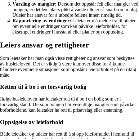
Varsling av mangler:
Dersom det oppstår feil eller mangler ved
boligen, er det leietakers plikt å varsle utleier så snart som mulig.
Utleier har ansvar for å utbedre feilene innen rimelig tid.
Rapportering av endringer:
Leietaker må melde fra til utleier
om eventuelle endringer som kan påvirke leieforholdet, for
eksempel endringer i husstand eller planer om oppussing.
Leiers ansvar og rettigheter
Som leietaker har man også visse rettigheter og ansvar som beskyttes
av husleieloven. Det er viktig å være klar over disse for å kunne
håndtere eventuelle situasjoner som oppstår i leieforholdet på en riktig
måte.
Retten til å bo i en forsvarlig bolig
Ifølge husleieloven har leietaker rett til å bo i en bolig som er i
forsvarlig stand. Dersom boligen har vesentlige mangler som påvirker
boforholdene, kan leietaker ha rett til prisavslag eller erstatning.
Oppsigelse av leieforhold
Både leietaker og utleier har rett til å si opp leieforholdet i henhold til