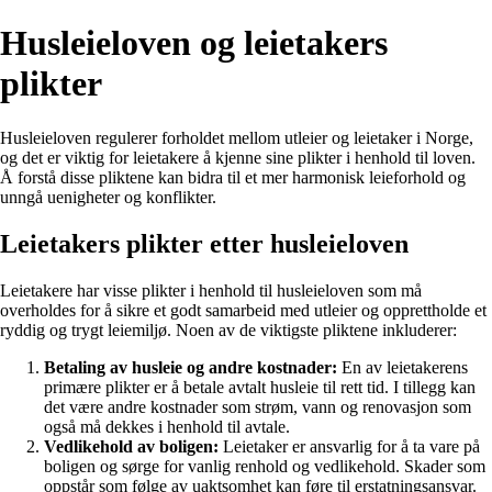
Husleieloven og leietakers
plikter
Husleieloven regulerer forholdet mellom utleier og leietaker i Norge,
og det er viktig for leietakere å kjenne sine plikter i henhold til loven.
Å forstå disse pliktene kan bidra til et mer harmonisk leieforhold og
unngå uenigheter og konflikter.
Leietakers plikter etter husleieloven
Leietakere har visse plikter i henhold til husleieloven som må
overholdes for å sikre et godt samarbeid med utleier og opprettholde et
ryddig og trygt leiemiljø. Noen av de viktigste pliktene inkluderer:
Betaling av husleie og andre kostnader:
En av leietakerens
primære plikter er å betale avtalt husleie til rett tid. I tillegg kan
det være andre kostnader som strøm, vann og renovasjon som
også må dekkes i henhold til avtale.
Vedlikehold av boligen:
Leietaker er ansvarlig for å ta vare på
boligen og sørge for vanlig renhold og vedlikehold. Skader som
oppstår som følge av uaktsomhet kan føre til erstatningsansvar.