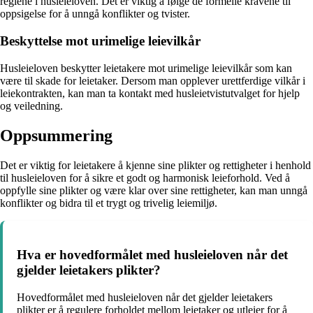
reglene i husleieloven. Det er viktig å følge de formelle kravene til
oppsigelse for å unngå konflikter og tvister.
Beskyttelse mot urimelige leievilkår
Husleieloven beskytter leietakere mot urimelige leievilkår som kan
være til skade for leietaker. Dersom man opplever urettferdige vilkår i
leiekontrakten, kan man ta kontakt med husleietvistutvalget for hjelp
og veiledning.
Oppsummering
Det er viktig for leietakere å kjenne sine plikter og rettigheter i henhold
til husleieloven for å sikre et godt og harmonisk leieforhold. Ved å
oppfylle sine plikter og være klar over sine rettigheter, kan man unngå
konflikter og bidra til et trygt og trivelig leiemiljø.
Hva er hovedformålet med husleieloven når det
gjelder leietakers plikter?
Hovedformålet med husleieloven når det gjelder leietakers
plikter er å regulere forholdet mellom leietaker og utleier for å