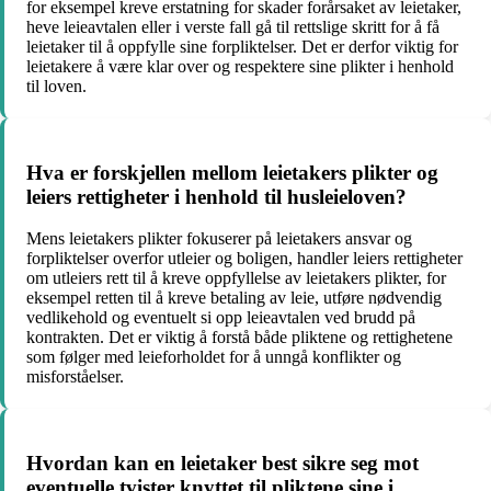
for eksempel kreve erstatning for skader forårsaket av leietaker,
heve leieavtalen eller i verste fall gå til rettslige skritt for å få
leietaker til å oppfylle sine forpliktelser. Det er derfor viktig for
leietakere å være klar over og respektere sine plikter i henhold
til loven.
Hva er forskjellen mellom leietakers plikter og
leiers rettigheter i henhold til husleieloven?
Mens leietakers plikter fokuserer på leietakers ansvar og
forpliktelser overfor utleier og boligen, handler leiers rettigheter
om utleiers rett til å kreve oppfyllelse av leietakers plikter, for
eksempel retten til å kreve betaling av leie, utføre nødvendig
vedlikehold og eventuelt si opp leieavtalen ved brudd på
kontrakten. Det er viktig å forstå både pliktene og rettighetene
som følger med leieforholdet for å unngå konflikter og
misforståelser.
Hvordan kan en leietaker best sikre seg mot
eventuelle tvister knyttet til pliktene sine i