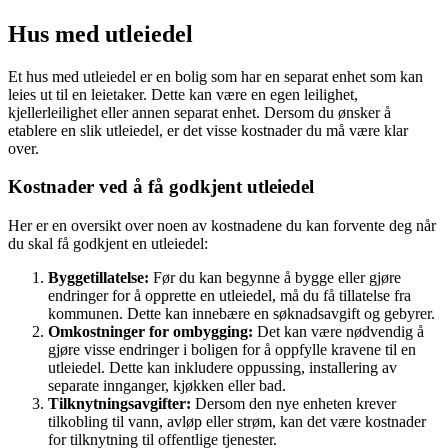
Hus med utleiedel
Et hus med utleiedel er en bolig som har en separat enhet som kan
leies ut til en leietaker. Dette kan være en egen leilighet,
kjellerleilighet eller annen separat enhet. Dersom du ønsker å
etablere en slik utleiedel, er det visse kostnader du må være klar
over.
Kostnader ved å få godkjent utleiedel
Her er en oversikt over noen av kostnadene du kan forvente deg når
du skal få godkjent en utleiedel:
Byggetillatelse:
Før du kan begynne å bygge eller gjøre
endringer for å opprette en utleiedel, må du få tillatelse fra
kommunen. Dette kan innebære en søknadsavgift og gebyrer.
Omkostninger for ombygging:
Det kan være nødvendig å
gjøre visse endringer i boligen for å oppfylle kravene til en
utleiedel. Dette kan inkludere oppussing, installering av
separate innganger, kjøkken eller bad.
Tilknytningsavgifter:
Dersom den nye enheten krever
tilkobling til vann, avløp eller strøm, kan det være kostnader
for tilknytning til offentlige tjenester.