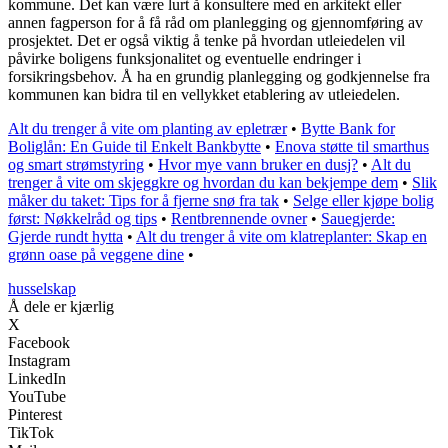
kommune. Det kan være lurt å konsultere med en arkitekt eller
annen fagperson for å få råd om planlegging og gjennomføring av
prosjektet. Det er også viktig å tenke på hvordan utleiedelen vil
påvirke boligens funksjonalitet og eventuelle endringer i
forsikringsbehov. Å ha en grundig planlegging og godkjennelse fra
kommunen kan bidra til en vellykket etablering av utleiedelen.
Alt du trenger å vite om planting av epletrær
•
Bytte Bank for
Boliglån: En Guide til Enkelt Bankbytte
•
Enova støtte til smarthus
og smart strømstyring
•
Hvor mye vann bruker en dusj?
•
Alt du
trenger å vite om skjeggkre og hvordan du kan bekjempe dem
•
Slik
måker du taket: Tips for å fjerne snø fra tak
•
Selge eller kjøpe bolig
først: Nøkkelråd og tips
•
Rentbrennende ovner
•
Sauegjerde:
Gjerde rundt hytta
•
Alt du trenger å vite om klatreplanter: Skap en
grønn oase på veggene dine
•
husselskap
Å dele er kjærlig
X
Facebook
Instagram
LinkedIn
YouTube
Pinterest
TikTok