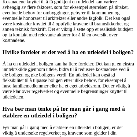
Kostnadene knyttet til å få godkjent en utleiedel kan variere
avhengig av flere faktorer, som for eksempel størrelsen på tiltaket,
eventuelle behov for ombygginger, gebyrer til kommunen og
eventuelle honorarer til arkitekter eller andre fagfolk. Det kan også
være kostnader knyttet til å oppfylle kravene til brannsikkerhet og
annen teknisk forskrift. Det er viktig å sette opp et realistisk budsjett
og ta kontakt med relevante aktører for å få en oversikt over
kostnadene.
Hvilke fordeler er det ved å ha en utleiedel i boligen?
Å ha en utleiedel i boligen kan ha flere fordeler. Det kan gi en ekstra
inntektskilde gjennom utleie, bidra til å redusere kostnadene ved å
eie boligen og øke boligens verdi. En utleiedel kan også gi
fleksibilitet til å tilpasse boligen etter ulike behov, for eksempel å
huse familiemedlemmer eller ha et eget arbeidsrom. Det er viktig å
være klar over regelverket og eventuelle begrensninger knyttet til
utleiedelen.
Hva bør man tenke på før man går i gang med å
etablere en utleiedel i boligen?
Før man går i gang med å etablere en utleiedel i boligen, er det
viktig å undersøke regelverket og kravene som gjelder i din