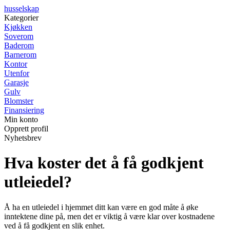
husselskap
Kategorier
Kjøkken
Soverom
Baderom
Barnerom
Kontor
Utenfor
Garasje
Gulv
Blomster
Finansiering
Min konto
Opprett profil
Nyhetsbrev
Hva koster det å få godkjent
utleiedel?
Å ha en utleiedel i hjemmet ditt kan være en god måte å øke
inntektene dine på, men det er viktig å være klar over kostnadene
ved å få godkjent en slik enhet.