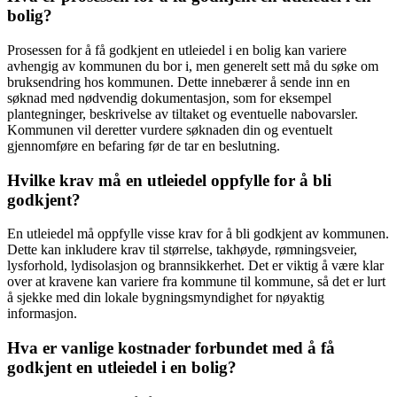
bolig?
Prosessen for å få godkjent en utleiedel i en bolig kan variere
avhengig av kommunen du bor i, men generelt sett må du søke om
bruksendring hos kommunen. Dette innebærer å sende inn en
søknad med nødvendig dokumentasjon, som for eksempel
plantegninger, beskrivelse av tiltaket og eventuelle nabovarsler.
Kommunen vil deretter vurdere søknaden din og eventuelt
gjennomføre en befaring før de tar en beslutning.
Hvilke krav må en utleiedel oppfylle for å bli
godkjent?
En utleiedel må oppfylle visse krav for å bli godkjent av kommunen.
Dette kan inkludere krav til størrelse, takhøyde, rømningsveier,
lysforhold, lydisolasjon og brannsikkerhet. Det er viktig å være klar
over at kravene kan variere fra kommune til kommune, så det er lurt
å sjekke med din lokale bygningsmyndighet for nøyaktig
informasjon.
Hva er vanlige kostnader forbundet med å få
godkjent en utleiedel i en bolig?