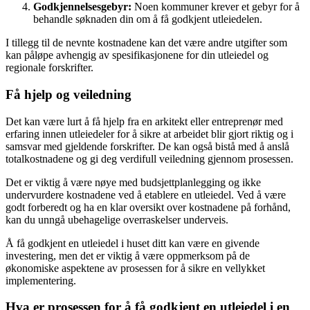
Godkjennelsesgebyr:
Noen kommuner krever et gebyr for å
behandle søknaden din om å få godkjent utleiedelen.
I tillegg til de nevnte kostnadene kan det være andre utgifter som
kan påløpe avhengig av spesifikasjonene for din utleiedel og
regionale forskrifter.
Få hjelp og veiledning
Det kan være lurt å få hjelp fra en arkitekt eller entreprenør med
erfaring innen utleiedeler for å sikre at arbeidet blir gjort riktig og i
samsvar med gjeldende forskrifter. De kan også bistå med å anslå
totalkostnadene og gi deg verdifull veiledning gjennom prosessen.
Det er viktig å være nøye med budsjettplanlegging og ikke
undervurdere kostnadene ved å etablere en utleiedel. Ved å være
godt forberedt og ha en klar oversikt over kostnadene på forhånd,
kan du unngå ubehagelige overraskelser underveis.
Å få godkjent en utleiedel i huset ditt kan være en givende
investering, men det er viktig å være oppmerksom på de
økonomiske aspektene av prosessen for å sikre en vellykket
implementering.
Hva er prosessen for å få godkjent en utleiedel i en