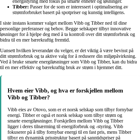
energistyring med fokus på smarte enheter og løsninger.
Tibber:
Passer for de som er interessert i optimalisering av
strømforbruket basert på spotpriser og kunstig intelligens.
I siste instans kommer valget mellom Vibb og Tibber ned til dine
personlige preferanser og behov. Begge selskaper tilbyr innovative
løsninger for å hjelpe deg med å ta kontroll over ditt strømforbruk og
bidra til en mer bærekraftig fremtid.
Uansett hvilken leverandør du velger, er det viktig å være bevisst på
ditt strømforbruk og ta aktive valg for å redusere din miljøpåvirkning.
Ved å bruke smarte energiløsninger som Vibb og Tibber, kan du bidra
til en mer effektiv og bærekraftig bruk av strøm i hjemmet ditt.
Hvem eier Vibb, og hva er forskjellen mellom
Vibb og Tibber?
Vibb eies av Otovo, som er et norsk selskap som tilbyr fornybar
energi. Tibber er også et norsk selskap som tilbyr strøm og
smarte energiløsninger. Forskjellen mellom Vibb og Tibber
ligger i deres tilnærming til energiforbruk og -styring. Vibb
fokuserer på å tilby fornybar energi til en fast pris, mens Tibber
tilbyr en dynamisk prisstruktur basert på sanntidspriser på