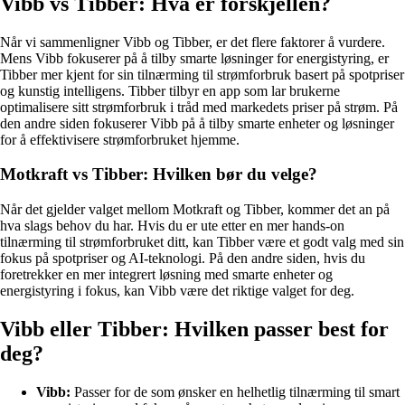
Vibb vs Tibber: Hva er forskjellen?
Når vi sammenligner Vibb og Tibber, er det flere faktorer å vurdere.
Mens Vibb fokuserer på å tilby smarte løsninger for energistyring, er
Tibber mer kjent for sin tilnærming til strømforbruk basert på spotpriser
og kunstig intelligens. Tibber tilbyr en app som lar brukerne
optimalisere sitt strømforbruk i tråd med markedets priser på strøm. På
den andre siden fokuserer Vibb på å tilby smarte enheter og løsninger
for å effektivisere strømforbruket hjemme.
Motkraft vs Tibber: Hvilken bør du velge?
Når det gjelder valget mellom Motkraft og Tibber, kommer det an på
hva slags behov du har. Hvis du er ute etter en mer hands-on
tilnærming til strømforbruket ditt, kan Tibber være et godt valg med sin
fokus på spotpriser og AI-teknologi. På den andre siden, hvis du
foretrekker en mer integrert løsning med smarte enheter og
energistyring i fokus, kan Vibb være det riktige valget for deg.
Vibb eller Tibber: Hvilken passer best for
deg?
Vibb:
Passer for de som ønsker en helhetlig tilnærming til smart