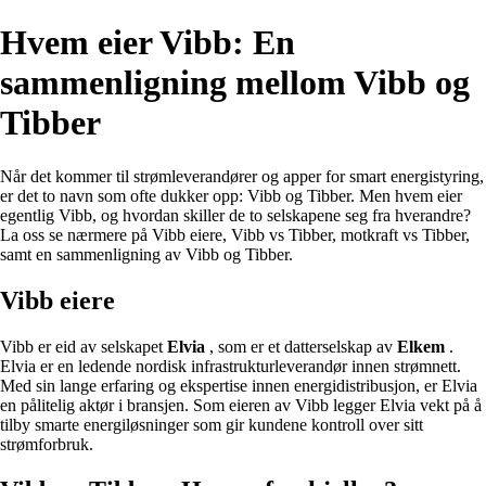
Hvem eier Vibb: En
sammenligning mellom Vibb og
Tibber
Når det kommer til strømleverandører og apper for smart energistyring,
er det to navn som ofte dukker opp: Vibb og Tibber. Men hvem eier
egentlig Vibb, og hvordan skiller de to selskapene seg fra hverandre?
La oss se nærmere på Vibb eiere, Vibb vs Tibber, motkraft vs Tibber,
samt en sammenligning av Vibb og Tibber.
Vibb eiere
Vibb er eid av selskapet
Elvia
, som er et datterselskap av
Elkem
.
Elvia er en ledende nordisk infrastrukturleverandør innen strømnett.
Med sin lange erfaring og ekspertise innen energidistribusjon, er Elvia
en pålitelig aktør i bransjen. Som eieren av Vibb legger Elvia vekt på å
tilby smarte energiløsninger som gir kundene kontroll over sitt
strømforbruk.