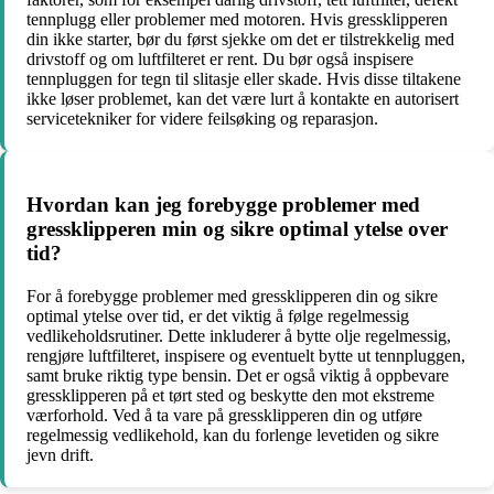
tennplugg eller problemer med motoren. Hvis gressklipperen
din ikke starter, bør du først sjekke om det er tilstrekkelig med
drivstoff og om luftfilteret er rent. Du bør også inspisere
tennpluggen for tegn til slitasje eller skade. Hvis disse tiltakene
ikke løser problemet, kan det være lurt å kontakte en autorisert
servicetekniker for videre feilsøking og reparasjon.
Hvordan kan jeg forebygge problemer med
gressklipperen min og sikre optimal ytelse over
tid?
For å forebygge problemer med gressklipperen din og sikre
optimal ytelse over tid, er det viktig å følge regelmessig
vedlikeholdsrutiner. Dette inkluderer å bytte olje regelmessig,
rengjøre luftfilteret, inspisere og eventuelt bytte ut tennpluggen,
samt bruke riktig type bensin. Det er også viktig å oppbevare
gressklipperen på et tørt sted og beskytte den mot ekstreme
værforhold. Ved å ta vare på gressklipperen din og utføre
regelmessig vedlikehold, kan du forlenge levetiden og sikre
jevn drift.