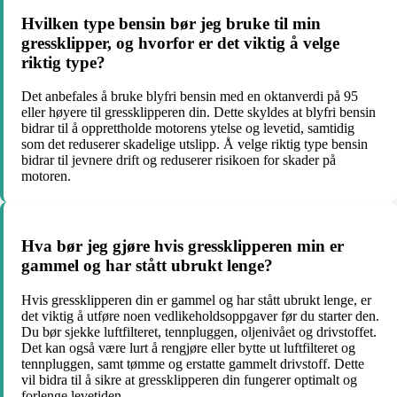
Hvilken type bensin bør jeg bruke til min
gressklipper, og hvorfor er det viktig å velge
riktig type?
Det anbefales å bruke blyfri bensin med en oktanverdi på 95
eller høyere til gressklipperen din. Dette skyldes at blyfri bensin
bidrar til å opprettholde motorens ytelse og levetid, samtidig
som det reduserer skadelige utslipp. Å velge riktig type bensin
bidrar til jevnere drift og reduserer risikoen for skader på
motoren.
Hva bør jeg gjøre hvis gressklipperen min er
gammel og har stått ubrukt lenge?
Hvis gressklipperen din er gammel og har stått ubrukt lenge, er
det viktig å utføre noen vedlikeholdsoppgaver før du starter den.
Du bør sjekke luftfilteret, tennpluggen, oljenivået og drivstoffet.
Det kan også være lurt å rengjøre eller bytte ut luftfilteret og
tennpluggen, samt tømme og erstatte gammelt drivstoff. Dette
vil bidra til å sikre at gressklipperen din fungerer optimalt og
forlenge levetiden.