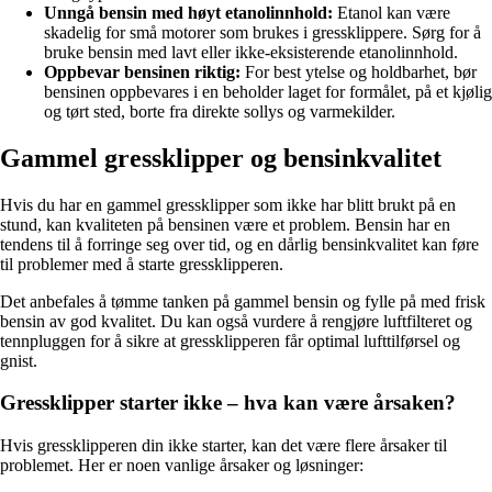
Unngå bensin med høyt etanolinnhold:
Etanol kan være
skadelig for små motorer som brukes i gressklippere. Sørg for å
bruke bensin med lavt eller ikke-eksisterende etanolinnhold.
Oppbevar bensinen riktig:
For best ytelse og holdbarhet, bør
bensinen oppbevares i en beholder laget for formålet, på et kjølig
og tørt sted, borte fra direkte sollys og varmekilder.
Gammel gressklipper og bensinkvalitet
Hvis du har en gammel gressklipper som ikke har blitt brukt på en
stund, kan kvaliteten på bensinen være et problem. Bensin har en
tendens til å forringe seg over tid, og en dårlig bensinkvalitet kan føre
til problemer med å starte gressklipperen.
Det anbefales å tømme tanken på gammel bensin og fylle på med frisk
bensin av god kvalitet. Du kan også vurdere å rengjøre luftfilteret og
tennpluggen for å sikre at gressklipperen får optimal lufttilførsel og
gnist.
Gressklipper starter ikke – hva kan være årsaken?
Hvis gressklipperen din ikke starter, kan det være flere årsaker til
problemet. Her er noen vanlige årsaker og løsninger: