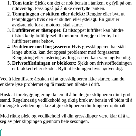
Tom tank:
Sjekk om det er nok bensin i tanken, og fyll på om
nødvendig. Pass også på å ikke overfylle tanken.
Tennpluggen er skitten eller defekt:
Rengjør eller bytt ut
tennpluggen hvis den er skitten eller ødelagt. En gnist er
avgjørende for at motoren skal starte.
Luftfilteret er tilstoppet:
Et tilstoppet luftfilter kan hindre
tilstrekkelig lufttilførsel til motoren. Rengjør eller bytt ut
luftfilteret etter behov.
Problemer med forgasseren:
Hvis gressklipperen har stått
lenge ubrukt, kan det oppstå problemer med forgasseren.
Rengjøring eller justering av forgasseren kan være nødvendig.
Drivstoffledningen er blokkert:
Sjekk om drivstoffledningen
er blokkert eller skadet. Bytt ut ledningen hvis nødvendig.
Ved å identifisere årsaken til at gressklipperen ikke starter, kan du
enklere løse problemet og få maskinen tilbake i drift.
Husk at forebygging er nøkkelen til å holde gressklipperen din i god
stand. Regelmessig vedlikehold og riktig bruk av bensin vil bidra til å
forlenge levetiden og sikre at gressklipperen din fungerer optimalt.
Med riktig pleie og vedlikehold vil din gressklipper være klar til å ta
seg av plenklippingen gjennom hele sesongen.