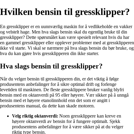
Hvilken bensin til gressklipper?
En gressklipper er en uunnværlig maskin for å vedlikeholde en vakker
og velstelt hage. Men hva slags bensin skal du egentlig bruke til din
gressklipper? Dette spørsmålet kan være spesielt relevant hvis du har
en gammel gressklipper eller opplever problemer med at gressklipperen
ikke vil starte. Vi skal se nærmere på hva slags bensin du bør bruke, og
hva du kan gjøre hvis gressklipperen din ikke starter.
Hva slags bensin til gressklipper?
Når du velger bensin til gressklipperen din, er det viktig å følge
produsentens anbefalinger for å sikre optimal drift og forlenge
levetiden til maskinen. De fleste gressklippere bruker vanlig blyfri
bensin med en oktanverdi på 95 eller høyere. Vær sikker på å unngå
bensin med et høyere etanolinnhold enn det som er angitt i
produsentens manual, da dette kan skade motoren.
Velg riktig oktanverdi:
Noen gressklippere kan kreve en
høyere oktanverdi av bensin for å fungere optimalt. Sjekk
produsentens anbefalinger for å være sikker på at du velger
riktig type bensin.