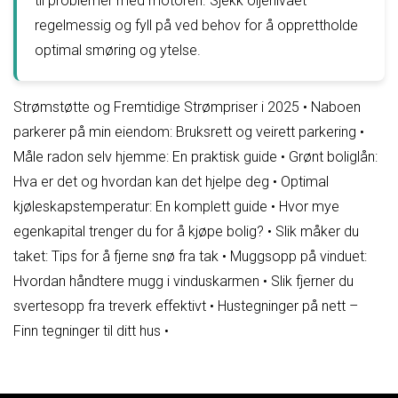
til problemer med motoren. Sjekk oljenivået
regelmessig og fyll på ved behov for å opprettholde
optimal smøring og ytelse.
Strømstøtte og Fremtidige Strømpriser i 2025
•
Naboen
parkerer på min eiendom: Bruksrett og veirett parkering
•
Måle radon selv hjemme: En praktisk guide
•
Grønt boliglån:
Hva er det og hvordan kan det hjelpe deg
•
Optimal
kjøleskapstemperatur: En komplett guide
•
Hvor mye
egenkapital trenger du for å kjøpe bolig?
•
Slik måker du
taket: Tips for å fjerne snø fra tak
•
Muggsopp på vinduet:
Hvordan håndtere mugg i vinduskarmen
•
Slik fjerner du
svertesopp fra treverk effektivt
•
Hustegninger på nett –
Finn tegninger til ditt hus
•