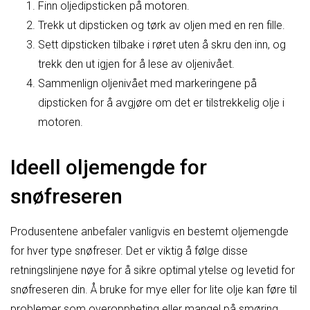
Finn oljedipsticken på motoren.
Trekk ut dipsticken og tørk av oljen med en ren fille.
Sett dipsticken tilbake i røret uten å skru den inn, og
trekk den ut igjen for å lese av oljenivået.
Sammenlign oljenivået med markeringene på
dipsticken for å avgjøre om det er tilstrekkelig olje i
motoren.
Ideell oljemengde for
snøfreseren
Produsentene anbefaler vanligvis en bestemt oljemengde
for hver type snøfreser. Det er viktig å følge disse
retningslinjene nøye for å sikre optimal ytelse og levetid for
snøfreseren din. Å bruke for mye eller for lite olje kan føre til
problemer som overoppheting eller mangel på smøring,