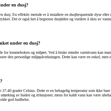
nder en dusj?
en dusj. En effektiv metode er å installere en dusjbesparende dyse elle
ykket. Det er også lurt å begrense dusjtiden og vurdere å skru av vann
.
ruket under en dusj?
 både for lommeboken og miljøet. Ved å bruke mindre varmtvann kan ma
dusere den personlige miljøpåvirkningen. Dette kan være en enkel, men ef
g?
 37-40 grader Celsius. Dette er en behagelig temperatur som ikke bare 
 uttørking av huden og irritasjoner, mens for kaldt vann kan være ubehag
tholde god hudhelse.