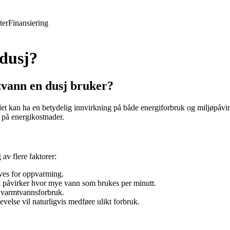
ter
Finansiering
dusj?
tvann en dusj bruker?
g det kan ha en betydelig innvirkning på både energiforbruk og miljøpåv
r på energikostnader.
v flere faktorer:
eves for oppvarming.
k påvirker hvor mye vann som brukes per minutt.
t varmtvannsforbruk.
else vil naturligvis medføre ulikt forbruk.