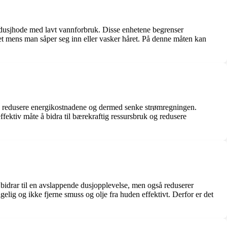
r dusjhode med lavt vannforbruk. Disse enhetene begrenser
et mens man såper seg inn eller vasker håret. På denne måten kan
n redusere energikostnadene og dermed senke strømregningen.
fektiv måte å bidra til bærekraftig ressursbruk og redusere
bidrar til en avslappende dusjopplevelse, men også reduserer
elig og ikke fjerne smuss og olje fra huden effektivt. Derfor er det