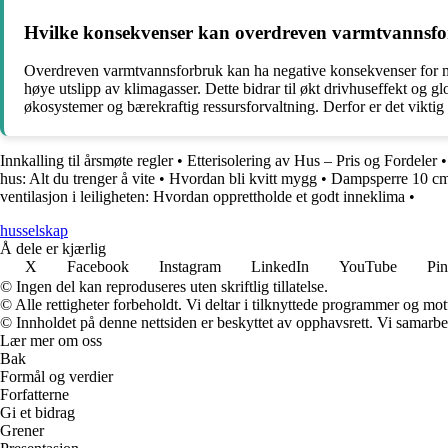
Hvilke konsekvenser kan overdreven varmtvannsfor
Overdreven varmtvannsforbruk kan ha negative konsekvenser for mil
høye utslipp av klimagasser. Dette bidrar til økt drivhuseffekt og 
økosystemer og bærekraftig ressursforvaltning. Derfor er det vikti
Innkalling til årsmøte regler
•
Etterisolering av Hus – Pris og Fordeler
hus: Alt du trenger å vite
•
Hvordan bli kvitt mygg
•
Dampsperre 10 cm i
ventilasjon i leiligheten: Hvordan opprettholde et godt inneklima
•
husselskap
Å dele er kjærlig
X
Facebook
Instagram
LinkedIn
YouTube
Pin
© Ingen del kan reproduseres uten skriftlig tillatelse.
© Alle rettigheter forbeholdt. Vi deltar i tilknyttede programmer og mot
© Innholdet på denne nettsiden er beskyttet av opphavsrett. Vi samarbe
Lær mer om oss
Bak
Formål og verdier
Forfatterne
Gi et bidrag
Grener