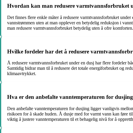
Hvordan kan man redusere varmtvannsforbruket u
Det finnes flere enkle måter å redusere varmtvannsforbruket under 
vannstrømmen uten at man opplever en betydelig reduksjon i vanntr
man redusere varmtvannsforbruket betydelig uten å ofre komforten
Hvilke fordeler har det å redusere varmtvannsforb
Å redusere varmtvannsforbruket under en dusj har flere fordeler
Samtidig bidrar man til å redusere det totale energiforbruket og re
klimaavtrykket.
Hva er den anbefalte vanntemperaturen for dusjin
Den anbefalte vanntemperaturen for dusjing ligger vanligvis mellom
risikoen for å skade huden. Å dusje med for varmt vann kan føre til
viktig å justere vanntemperaturen til et behagelig nivå for å oppret