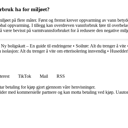
bruk ha for miljøet?
jøet på flere måter. Først og fremst krever oppvarming av vann betyd
global oppvarming. I tillegg kan overdreven vannforbruk føre til overbel
g å være bevisst på varmtvannsforbruket for å redusere den negative mil
•
Ny boligskatt – En guide til endringene
•
Soilrør: Alt du trenger å vite
solasjon: Alt du trenger å vite om etterisolering innvendig
•
Husedderk
terest
TikTok
Mail
RSS
tar betaling for kjøp gjort gjennom våre henvisninger.
ider med kommersielle partnere og kan motta betaling ved kjøp. Uautori