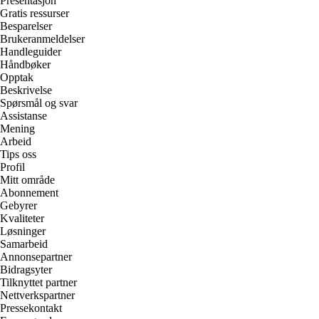
Presentasjon
Gratis ressurser
Besparelser
Brukeranmeldelser
Handleguider
Håndbøker
Opptak
Beskrivelse
Spørsmål og svar
Assistanse
Mening
Arbeid
Tips oss
Profil
Mitt område
Abonnement
Gebyrer
Kvaliteter
Løsninger
Samarbeid
Annonsepartner
Bidragsyter
Tilknyttet partner
Nettverkspartner
Pressekontakt