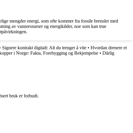
elige mengder energi, som ofte kommer fra fossile brensler med
astning av vannressurser og energikilder, noe som kan true
jøpåvirkningen.
•
Signere kontrakt digitalt: Alt du trenger å vite
•
Hvordan drenere et
opper i Norge: Fakta, Forebygging og Bekjempelse
•
Dårlig
sert bruk er forbudt.