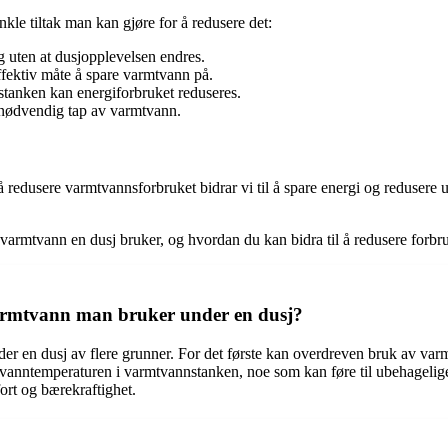
nkle tiltak man kan gjøre for å redusere det:
g uten at dusjopplevelsen endres.
ffektiv måte å spare varmtvann på.
tanken kan energiforbruket reduseres.
å unødvendig tap av varmtvann.
å redusere varmtvannsforbruket bidrar vi til å spare energi og redusere u
varmtvann en dusj bruker, og hvordan du kan bidra til å redusere forbr
 varmtvann man bruker under en dusj?
r en dusj av flere grunner. For det første kan overdreven bruk av varmt
vanntemperaturen i varmtvannstanken, noe som kan føre til ubehagelige 
rt og bærekraftighet.