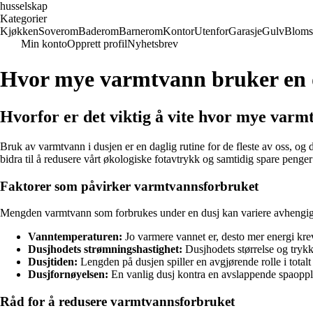
husselskap
Kategorier
Kjøkken
Soverom
Baderom
Barnerom
Kontor
Utenfor
Garasje
Gulv
Bloms
Min konto
Opprett profil
Nyhetsbrev
Hvor mye varmtvann bruker en 
Hvorfor er det viktig å vite hvor mye varm
Bruk av varmtvann i dusjen er en daglig rutine for de fleste av oss, o
bidra til å redusere vårt økologiske fotavtrykk og samtidig spare penge
Faktorer som påvirker varmtvannsforbruket
Mengden varmtvann som forbrukes under en dusj kan variere avhengig a
Vanntemperaturen:
Jo varmere vannet er, desto mer energi kr
Dusjhodets strømningshastighet:
Dusjhodets størrelse og tryk
Dusjtiden:
Lengden på dusjen spiller en avgjørende rolle i total
Dusjfornøyelsen:
En vanlig dusj kontra en avslappende spaopplev
Råd for å redusere varmtvannsforbruket