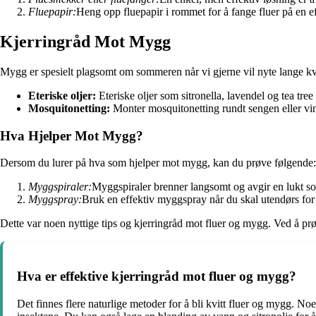
Fluepapir:
Heng opp fluepapir i rommet for å fange fluer på en e
Kjerringråd Mot Mygg
Mygg er spesielt plagsomt om sommeren når vi gjerne vil nyte lange k
Eteriske oljer:
Eteriske oljer som sitronella, lavendel og tea t
Mosquitonetting:
Monter mosquitonetting rundt sengen eller vi
Hva Hjelper Mot Mygg?
Dersom du lurer på hva som hjelper mot mygg, kan du prøve følgende:
Myggspiraler:
Myggspiraler brenner langsomt og avgir en lukt s
Myggspray:
Bruk en effektiv myggspray når du skal utendørs for
Dette var noen nyttige tips og kjerringråd mot fluer og mygg. Ved å p
Hva er effektive kjerringråd mot fluer og mygg?
Det finnes flere naturlige metoder for å bli kvitt fluer og mygg. No