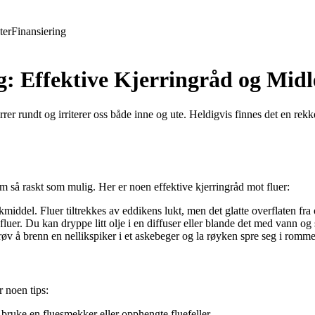
ter
Finansiering
: Effektive Kjerringråd og Midl
er rundt og irriterer oss både inne og ute. Heldigvis finnes det en rekk
em så raskt som mulig. Her er noen effektive kjerringråd mot fluer:
middel. Fluer tiltrekkes av eddikens lukt, men det glatte overflaten fra
luer. Du kan dryppe litt olje i en diffuser eller blande det med vann og
Prøv å brenn en nellikspiker i et askebeger og la røyken spre seg i romme
r noen tips:
 bruke en fluesmekker eller opphengte fluefeller.