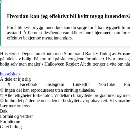
Hvordan kan jeg effektivt bli kvitt mygg innendørs
For å bli kvitt mygg innendørs kan du sørge for å ha myggnett fora
avstand. Å fjerne stillestående vannkilder inne i hjemmet, som for
effektivt bekjempe mygg innendørs.
Huseiernes Depositumskonto med Storebrand Bank
•
Tining av Frosn
på utleie av bolig: Få kontroll på skattereglene for utleie
•
Hvor mye egen
bolig selv uten megler
•
Halloween Regler: Alt du trenger å vite om nå
husselskap
Å dele er kjærlig
X
Facebook
Instagram
LinkedIn
YouTube
Pin
© Ingen del kan reproduseres uten skriftlig tillatelse.
© Alle rettigheter forbeholdt. Vi deltar i tilknyttede programmer og mot
© Innholdet på denne nettsiden er beskyttet av opphavsrett. Vi samarbe
Lær mer om oss
Bak
Formål og verdier
Forfatterne
Gi et bidrag