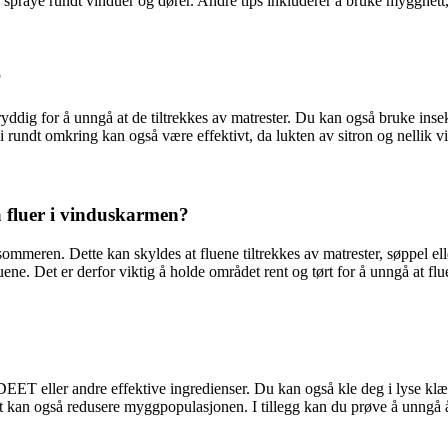
spraye rundt vinduer og dører. Andre tips inkluderer å bruke myggnett, i
?
ryddig for å unngå at de tiltrekkes av matrester. Du kan også bruke inse
r i rundt omkring kan også være effektivt, da lukten av sitron og nellik 
å fluer i vinduskarmen?
ommeren. Dette kan skyldes at fluene tiltrekkes av matrester, søppel e
uene. Det er derfor viktig å holde området rent og tørt for å unngå at fl
T eller andre effektive ingredienser. Du kan også kle deg i lyse klæ
t kan også redusere myggpopulasjonen. I tillegg kan du prøve å unngå 