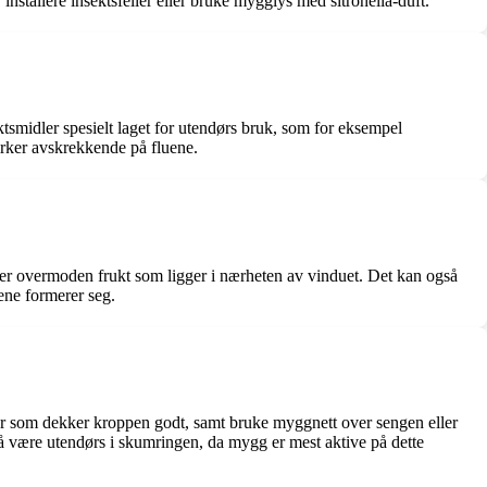
nstallere insektsfeller eller bruke mygglys med sitronella-duft.
ktsmidler spesielt laget for utendørs bruk, som for eksempel
virker avskrekkende på fluene.
ller overmoden frukt som ligger i nærheten av vinduet. Det kan også
uene formerer seg.
r som dekker kroppen godt, samt bruke myggnett over sengen eller
å være utendørs i skumringen, da mygg er mest aktive på dette