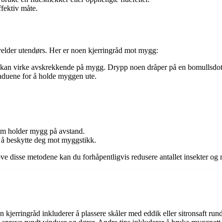
ffektiv måte.
velder utendørs. Her er noen kjerringråd mot mygg:
ree kan virke avskrekkende på mygg. Drypp noen dråper på en bomullsdot
nduene for å holde myggen ute.
om holder mygg på avstand.
 å beskytte deg mot myggstikk.
røve disse metodene kan du forhåpentligvis redusere antallet insekter
en kjerringråd inkluderer å plassere skåler med eddik eller sitronsaft r