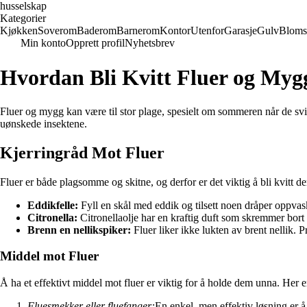
husselskap
Kategorier
Kjøkken
Soverom
Baderom
Barnerom
Kontor
Utenfor
Garasje
Gulv
Bloms
Min konto
Opprett profil
Nyhetsbrev
Hvordan Bli Kvitt Fluer og Mygg
Fluer og mygg kan være til stor plage, spesielt om sommeren når de svirr
uønskede insektene.
Kjerringråd Mot Fluer
Fluer er både plagsomme og skitne, og derfor er det viktig å bli kvitt d
Eddikfelle:
Fyll en skål med eddik og tilsett noen dråper oppvask
Citronella:
Citronellaolje har en kraftig duft som skremmer bort f
Brenn en nellikspiker:
Fluer liker ikke lukten av brent nellik. 
Middel mot Fluer
Å ha et effektivt middel mot fluer er viktig for å holde dem unna. Her e
Fluesmekker eller fluefanger:
En enkel, men effektiv løsning er å