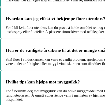
insektene. Du kan også lage en blanding av vann og sitronolje for å 
Hvordan kan jeg effektivt bekjempe fluer utendørs
For å bli kvitt fluer utendørs kan du prøve å holde området rent og 
insektspray eller fluefeller. Å plassere sitronskiver med nellikspike
Hva er de vanligste årsakene til at det er mange sm
Små fluer i vinduskarmen kan være et vanlig problem, spesielt om s
være at det er fuktighet eller mugg i vinduskarmen som tiltrekker fl
Hvilke tips kan hjelpe mot myggstikk?
For å beskytte deg mot myggstikk kan du bruke myggmiddel med DEE
rundt uteplassen. Å unngå stillestående vann i nærheten av hjemme
tidspunktet.