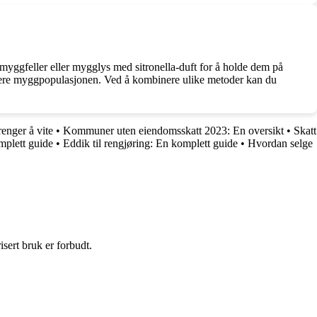
myggfeller eller mygglys med sitronella-duft for å holde dem på
dusere myggpopulasjonen. Ved å kombinere ulike metoder kan du
enger å vite
•
Kommuner uten eiendomsskatt 2023: En oversikt
•
Skatt
mplett guide
•
Eddik til rengjøring: En komplett guide
•
Hvordan selge
sert bruk er forbudt.