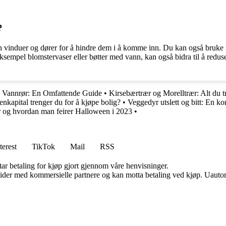
?
n vinduer og dører for å hindre dem i å komme inn. Du kan også bruke 
 eksempel blomstervaser eller bøtter med vann, kan også bidra til å re
e Vannrør: En Omfattende Guide
•
Kirsebærtrær og Morelltrær: Alt du tr
kapital trenger du for å kjøpe bolig?
•
Veggedyr utslett og bitt: En ko
r og hvordan man feirer Halloween i 2023
•
terest
TikTok
Mail
RSS
tar betaling for kjøp gjort gjennom våre henvisninger.
ider med kommersielle partnere og kan motta betaling ved kjøp. Uautori