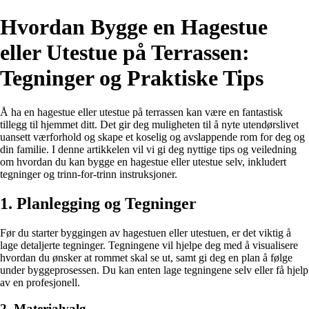
Hvordan Bygge en Hagestue
eller Utestue på Terrassen:
Tegninger og Praktiske Tips
Å ha en hagestue eller utestue på terrassen kan være en fantastisk
tillegg til hjemmet ditt. Det gir deg muligheten til å nyte utendørslivet
uansett værforhold og skape et koselig og avslappende rom for deg og
din familie. I denne artikkelen vil vi gi deg nyttige tips og veiledning
om hvordan du kan bygge en hagestue eller utestue selv, inkludert
tegninger og trinn-for-trinn instruksjoner.
1. Planlegging og Tegninger
Før du starter byggingen av hagestuen eller utestuen, er det viktig å
lage detaljerte tegninger. Tegningene vil hjelpe deg med å visualisere
hvordan du ønsker at rommet skal se ut, samt gi deg en plan å følge
under byggeprosessen. Du kan enten lage tegningene selv eller få hjelp
av en profesjonell.
2. Materialvalg