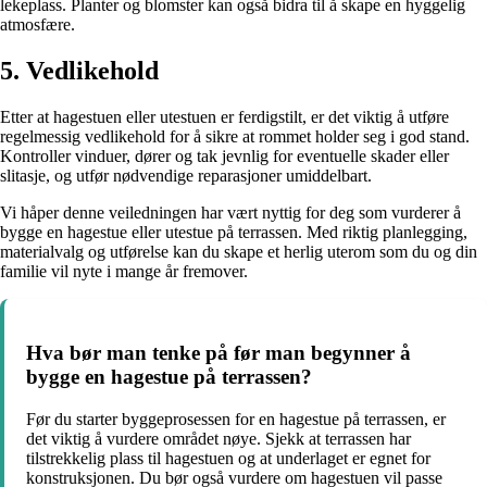
lekeplass. Planter og blomster kan også bidra til å skape en hyggelig
atmosfære.
5. Vedlikehold
Etter at hagestuen eller utestuen er ferdigstilt, er det viktig å utføre
regelmessig vedlikehold for å sikre at rommet holder seg i god stand.
Kontroller vinduer, dører og tak jevnlig for eventuelle skader eller
slitasje, og utfør nødvendige reparasjoner umiddelbart.
Vi håper denne veiledningen har vært nyttig for deg som vurderer å
bygge en hagestue eller utestue på terrassen. Med riktig planlegging,
materialvalg og utførelse kan du skape et herlig uterom som du og din
familie vil nyte i mange år fremover.
Hva bør man tenke på før man begynner å
bygge en hagestue på terrassen?
Før du starter byggeprosessen for en hagestue på terrassen, er
det viktig å vurdere området nøye. Sjekk at terrassen har
tilstrekkelig plass til hagestuen og at underlaget er egnet for
konstruksjonen. Du bør også vurdere om hagestuen vil passe