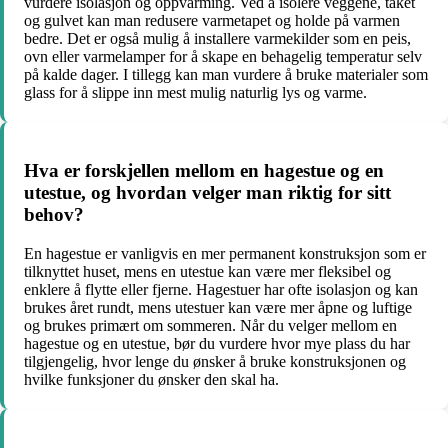
vurdere isolasjon og oppvarming. Ved å isolere veggene, taket
og gulvet kan man redusere varmetapet og holde på varmen
bedre. Det er også mulig å installere varmekilder som en peis,
ovn eller varmelamper for å skape en behagelig temperatur selv
på kalde dager. I tillegg kan man vurdere å bruke materialer som
glass for å slippe inn mest mulig naturlig lys og varme.
Hva er forskjellen mellom en hagestue og en
utestue, og hvordan velger man riktig for sitt
behov?
En hagestue er vanligvis en mer permanent konstruksjon som er
tilknyttet huset, mens en utestue kan være mer fleksibel og
enklere å flytte eller fjerne. Hagestuer har ofte isolasjon og kan
brukes året rundt, mens utestuer kan være mer åpne og luftige
og brukes primært om sommeren. Når du velger mellom en
hagestue og en utestue, bør du vurdere hvor mye plass du har
tilgjengelig, hvor lenge du ønsker å bruke konstruksjonen og
hvilke funksjoner du ønsker den skal ha.