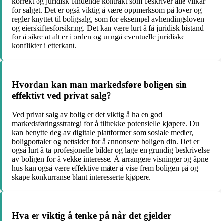
korrekt og juridisk bindende kontrakt som beskriver alle vilkår
for salget. Det er også viktig å være oppmerksom på lover og
regler knyttet til boligsalg, som for eksempel avhendingsloven
og eierskiftesforsikring. Det kan være lurt å få juridisk bistand
for å sikre at alt er i orden og unngå eventuelle juridiske
konflikter i etterkant.
Hvordan kan man markedsføre boligen sin
effektivt ved privat salg?
Ved privat salg av bolig er det viktig å ha en god
markedsføringsstrategi for å tiltrekke potensielle kjøpere. Du
kan benytte deg av digitale plattformer som sosiale medier,
boligportaler og nettsider for å annonsere boligen din. Det er
også lurt å ta profesjonelle bilder og lage en grundig beskrivelse
av boligen for å vekke interesse. Å arrangere visninger og åpne
hus kan også være effektive måter å vise frem boligen på og
skape konkurranse blant interesserte kjøpere.
Hva er viktig å tenke på når det gjelder