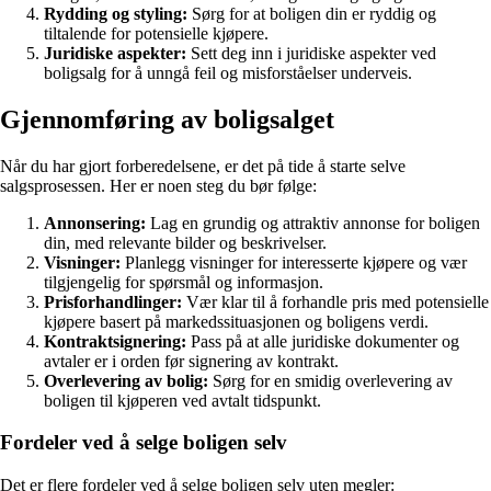
Rydding og styling:
Sørg for at boligen din er ryddig og
tiltalende for potensielle kjøpere.
Juridiske aspekter:
Sett deg inn i juridiske aspekter ved
boligsalg for å unngå feil og misforståelser underveis.
Gjennomføring av boligsalget
Når du har gjort forberedelsene, er det på tide å starte selve
salgsprosessen. Her er noen steg du bør følge:
Annonsering:
Lag en grundig og attraktiv annonse for boligen
din, med relevante bilder og beskrivelser.
Visninger:
Planlegg visninger for interesserte kjøpere og vær
tilgjengelig for spørsmål og informasjon.
Prisforhandlinger:
Vær klar til å forhandle pris med potensielle
kjøpere basert på markedssituasjonen og boligens verdi.
Kontraktsignering:
Pass på at alle juridiske dokumenter og
avtaler er i orden før signering av kontrakt.
Overlevering av bolig:
Sørg for en smidig overlevering av
boligen til kjøperen ved avtalt tidspunkt.
Fordeler ved å selge boligen selv
Det er flere fordeler ved å selge boligen selv uten megler: