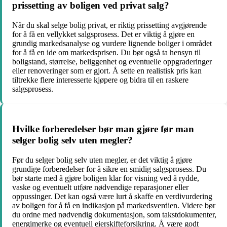
prissetting av boligen ved privat salg?
Når du skal selge bolig privat, er riktig prissetting avgjørende
for å få en vellykket salgsprosess. Det er viktig å gjøre en
grundig markedsanalyse og vurdere lignende boliger i området
for å få en ide om markedsprisen. Du bør også ta hensyn til
boligstand, størrelse, beliggenhet og eventuelle oppgraderinger
eller renoveringer som er gjort. Å sette en realistisk pris kan
tiltrekke flere interesserte kjøpere og bidra til en raskere
salgsprosess.
Hvilke forberedelser bør man gjøre før man
selger bolig selv uten megler?
Før du selger bolig selv uten megler, er det viktig å gjøre
grundige forberedelser for å sikre en smidig salgsprosess. Du
bør starte med å gjøre boligen klar for visning ved å rydde,
vaske og eventuelt utføre nødvendige reparasjoner eller
oppussinger. Det kan også være lurt å skaffe en verdivurdering
av boligen for å få en indikasjon på markedsverdien. Videre bør
du ordne med nødvendig dokumentasjon, som takstdokumenter,
energimerke og eventuell eierskifteforsikring. Å være godt