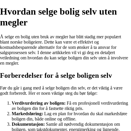
Hvordan selge bolig selv uten
megler
Å selge en bolig uten bruk av megler har blitt stadig mer populært
blant norske boligeiere. Dette kan være et effektivt og
kostnadsbesparende alternativ for de som ønsker å ta ansvar for
salgsprosessen selv. I denne artikkelen vil vi gi deg en detaljert
veiledning om hvordan du kan selge boligen din selv uten å involvere
en megler.
Forberedelser for å selge boligen selv
Før du går i gang med å selge boligen din selv, er det viktig å være
godt forberedt. Her er noen viktige steg du bør følge:
Verdivurdering av boligen:
Få en profesjonell verdivurdering
av boligen din for å fastsette riktig pris.
Markedsføring:
Lag en plan for hvordan du skal markedsføre
boligen din, både online og offline.
Dokumentasjon:
Samle all nødvendig dokumentasjon om
boligen, som takstdokumenter, energimerking og lignende.