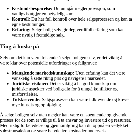
Kostnadsbesparelse:
Du unngår meglerprovisjon, som
vanligvis utgjør en betydelig sum.
Kontroll:
Du har full kontroll over hele salgsprosessen og kan ta
egne beslutninger.
Erfaring:
Selge bolig selv gir deg verdifull erfaring som kan
være nyttig i fremtidige salg.
Ting å huske på
Selv om det kan være fristende å selge boligen selv, er det viktig å
være klar over potensielle utfordringer og fallgruver:
Manglende markedskunnskap:
Uten erfaring kan det være
vanskelig å sette riktig pris og navigere i markedet.
Juridiske risikoer:
Det er viktig å ha god kunnskap om
juridiske aspekter ved boligsalg for å unngå konflikter og
misforståelser.
Tidskrevende:
Salgsprosessen kan være tidkrevende og kreve
mye innsats og oppfølging.
Å selge boligen selv uten megler kan være en spennende og givende
prosess for de som er villige til å ta ansvar og investere tid og ressurser.
Med riktig forberedelse og gjennomføring kan du oppnå en vellykket
salgstransaksjon og spare betydelige kostnader underveis.