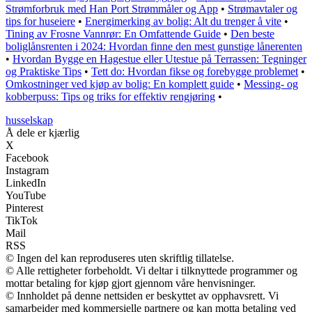
Strømforbruk med Han Port Strømmåler og App
•
Strømavtaler og
tips for huseiere
•
Energimerking av bolig: Alt du trenger å vite
•
Tining av Frosne Vannrør: En Omfattende Guide
•
Den beste
boliglånsrenten i 2024: Hvordan finne den mest gunstige lånerenten
•
Hvordan Bygge en Hagestue eller Utestue på Terrassen: Tegninger
og Praktiske Tips
•
Tett do: Hvordan fikse og forebygge problemet
•
Omkostninger ved kjøp av bolig: En komplett guide
•
Messing- og
kobberpuss: Tips og triks for effektiv rengjøring
•
husselskap
Å dele er kjærlig
X
Facebook
Instagram
LinkedIn
YouTube
Pinterest
TikTok
Mail
RSS
© Ingen del kan reproduseres uten skriftlig tillatelse.
© Alle rettigheter forbeholdt. Vi deltar i tilknyttede programmer og
mottar betaling for kjøp gjort gjennom våre henvisninger.
© Innholdet på denne nettsiden er beskyttet av opphavsrett. Vi
samarbeider med kommersielle partnere og kan motta betaling ved