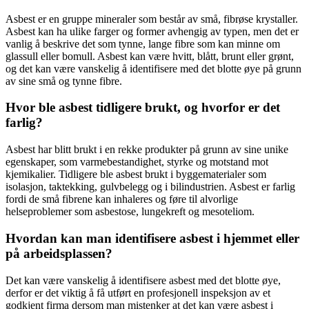
Asbest er en gruppe mineraler som består av små, fibrøse krystaller.
Asbest kan ha ulike farger og former avhengig av typen, men det er
vanlig å beskrive det som tynne, lange fibre som kan minne om
glassull eller bomull. Asbest kan være hvitt, blått, brunt eller grønt,
og det kan være vanskelig å identifisere med det blotte øye på grunn
av sine små og tynne fibre.
Hvor ble asbest tidligere brukt, og hvorfor er det
farlig?
Asbest har blitt brukt i en rekke produkter på grunn av sine unike
egenskaper, som varmebestandighet, styrke og motstand mot
kjemikalier. Tidligere ble asbest brukt i byggematerialer som
isolasjon, taktekking, gulvbelegg og i bilindustrien. Asbest er farlig
fordi de små fibrene kan inhaleres og føre til alvorlige
helseproblemer som asbestose, lungekreft og mesoteliom.
Hvordan kan man identifisere asbest i hjemmet eller
på arbeidsplassen?
Det kan være vanskelig å identifisere asbest med det blotte øye,
derfor er det viktig å få utført en profesjonell inspeksjon av et
godkjent firma dersom man mistenker at det kan være asbest i