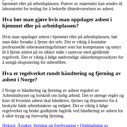
hjemmet eller på arbeidsplassen. Prøver av materialer kan sendes til
laboratoriet for testing for å bekrefte tilstedeværelsen av asbest.
Hva bør man gjøre hvis man oppdager asbest i
hjemmet eller på arbeidsplassen?
Hvis man oppdager asbest i hjemmet eller på arbeidsplassen, bør
man ikke forsøke å fjerne det selv. Det er viktig å kontakte
profesjonelle asbestsaneringsfirmaer som har kompetanse og utstyr
til å fjerne asbest på en sikker måte i samsvar med gjeldende
regelverk. Det er viktig å følge nødvendige sikkerhetsprosedyrer for
å unngå eksponering for asbestfibre.
Hva er regelverket rundt håndtering og fjerning av
asbest i Norge?
I Norge er håndtering og fjerning av asbest regulert av
Arbeidstilsynet og forskrift om farlig arbeid. Det er strenge regler og
krav til hvordan asbest skal håndteres, fjernes og deponeres for å
beskytte både arbeidstakere og miljøet. Det er viktig å følge
regelverket og bruke godkjente fagfolk ved håndtering av asbest for
å sikre trygg og forsvarlig fjerning.
Heksot: Årsaker, fjerning og forebygging
•
Optimalising av