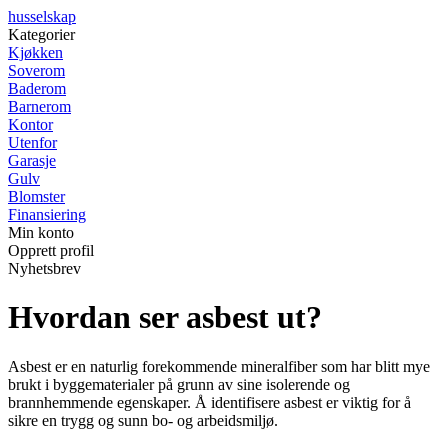
husselskap
Kategorier
Kjøkken
Soverom
Baderom
Barnerom
Kontor
Utenfor
Garasje
Gulv
Blomster
Finansiering
Min konto
Opprett profil
Nyhetsbrev
Hvordan ser asbest ut?
Asbest er en naturlig forekommende mineralfiber som har blitt mye
brukt i byggematerialer på grunn av sine isolerende og
brannhemmende egenskaper. Å identifisere asbest er viktig for å
sikre en trygg og sunn bo- og arbeidsmiljø.