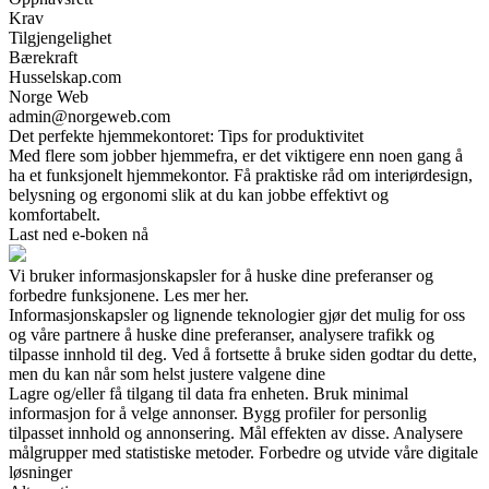
Krav
Tilgjengelighet
Bærekraft
Husselskap.com
Norge Web
admin@norgeweb.com
Det perfekte hjemmekontoret: Tips for produktivitet
Med flere som jobber hjemmefra, er det viktigere enn noen gang å
ha et funksjonelt hjemmekontor. Få praktiske råd om interiørdesign,
belysning og ergonomi slik at du kan jobbe effektivt og
komfortabelt.
Last ned e-boken nå
Vi bruker informasjonskapsler for å huske dine preferanser og
forbedre funksjonene. Les mer her.
Informasjonskapsler og lignende teknologier gjør det mulig for oss
og våre partnere å huske dine preferanser, analysere trafikk og
tilpasse innhold til deg. Ved å fortsette å bruke siden godtar du dette,
men du kan når som helst justere valgene dine
Lagre og/eller få tilgang til data fra enheten. Bruk minimal
informasjon for å velge annonser. Bygg profiler for personlig
tilpasset innhold og annonsering. Mål effekten av disse. Analysere
målgrupper med statistiske metoder. Forbedre og utvide våre digitale
løsninger