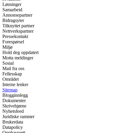
Løsninger
Samarbeid
Annonsepartner
Bidragsyter
Tilknyttet partner
Nettverkspartner
Pressekontakt
Forespørsel
Miljø
Hold deg oppdatert
Motta meldinger
Sosial
Mail fra oss
Fellesskap
Området
Interne lenker
Sitemap
Blogginnlegg
Dokumenter
Skrivehjørne
Nyhetsfeed
Juridiske rammer
Brukerdata
Datapolicy
Opphavsrett