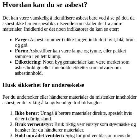
Hvordan kan du se asbest?
Det kan være vanskelig å identifisere asbest bare ved å se på det, da
asbest ikke har en spesifikk utseende som skiller det fra andre
materialer. Imidlertid er det noen indikatorer du kan se etter:
Farge:
Asbest kommer i ulike farger, inkludert hvit, blå, brun
og grå.
Form:
Asbestfiber kan være lange og tynne, eller pakket
sammen i en tett klump.
Etikettering:
Noen byggematerialer kan være merket som
asbestholdige eller inneholde etiketter som advarer om
asbestinnhold.
Husk sikkerhet før undersøkelse
Før du undersøker eller håndterer materialer du mistenker inneholder
asbest, er det viktig å ta nødvendige forholdsregler:
Ikke berør:
Unngå å berøre materialer direkte, spesielt hvis
de er i dårlig stand.
Bruk verneutstyr:
Bruk riktig verneutstyr som støvmaske og
hansker før du håndterer materialer.
Hold området ventilert:
Sørg for god ventilasjon mens du